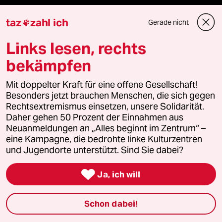
taz
zahl ich
Gerade nicht

Fragen & Hilfe
Links lesen, rechts
bekämpfen
Feedback
Mit doppelter Kraft für eine offene Gesellschaft!
Aboservice
Besonders jetzt brauchen Menschen, die sich gegen
Rechtsextremismus einsetzen, unsere Solidarität.
ePaper Login
Daher gehen 50 Prozent der Einnahmen aus
Neuanmeldungen an „Alles beginnt im Zentrum“ –
eine Kampagne, die bedrohte linke Kulturzentren
Downloads für Abonnierende
und Jugendorte unterstützt. Sind Sie dabei?

Ja, ich will
© 2026 taz Verlags und Vertriebs GmbH
Alle Rechte vorbehalten. Bei rechtlichen Fragen oder für Genehmigungen
wenden Sie sich bitte an
lizenzen@taz.de
Schon dabei!