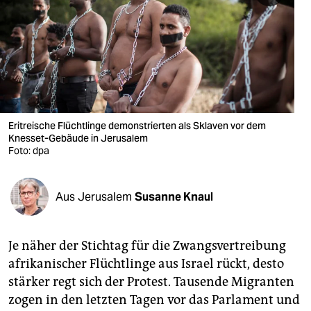
berlin
nord
wahrheit
verlag
verlag
Eritreische Flüchtlinge demonstrierten als Sklaven vor dem
Knesset-Gebäude in Jerusalem
veranstaltungen
Foto: dpa
shop
Aus Jerusalem
Susanne Knaul
fragen & hilfe
unterstützen
Je näher der Stichtag für die Zwangsvertreibung
abo
afrikanischer Flüchtlinge aus Israel rückt, desto
stärker regt sich der Protest. Tausende Migranten
genossenschaft
zogen in den letzten Tagen vor das Parlament und