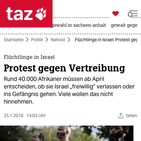

taz zahl ich
hitze
surfen
landtagswahl in sachsen-anhalt
gewalt gegen

taz zahl ich
Startseite
Politik
Nahost
Flüchtlinge in Israel: Protest geg
taz zahl ich
themen
Flüchtlinge in Israel
Protest gegen Vertreibung
politik
Rund 40.000 Afrikaner müssen ab April
öko
entscheiden, ob sie Israel „freiwillig“ verlassen oder
ins Gefängnis gehen. Viele wollen das nicht
gesellschaft
hinnehmen.
kultur
25.1.2018
14:03 Uhr
teilen
sport