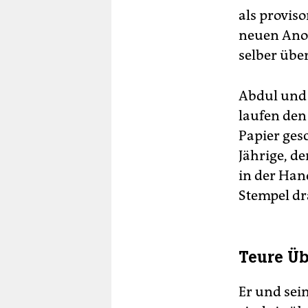
als proviso
neuen Anor
selber über
Abdul und 
laufen den
Papier gesc
Jährige, d
in der Han
Stempel dr
Teure Üb
Er und sei