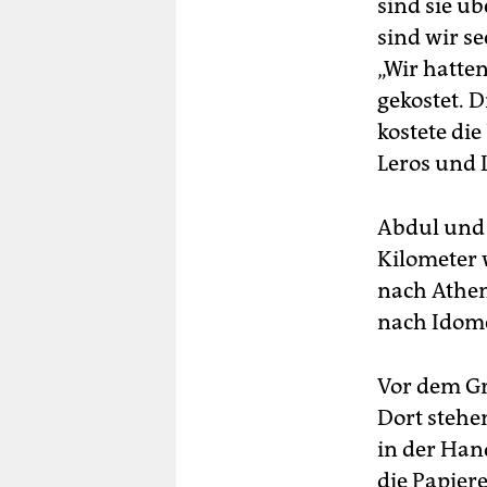
sind sie ü
sind wir s
„Wir hatte
gekostet. 
kostete die
Leros und 
Abdul und 
Kilometer w
nach Athen
nach Idome
Vor dem Gr
Dort stehe
in der Hand
die Papiere