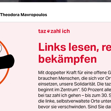
Theodora Mavropoulos
taz
zahl ich
 von Griechenland nach Mazedonien ist wieder ge

r Grenzübergang Idomeni-Gevgelija zwei Tage 
Links lesen, r
eschlossen war. Der Übergang liegt auf der Haup
lüchtlinge von der Türkei über Griechenland und 
bekämpfen
nder nach Deutschland und Österreich kommen. 
n ihnen stammen aus Syrien, Afghanistan und d
Mit doppelter Kraft für eine offene G
brauchen Menschen, die sich vor O
orgenstunden hat nun die Polizei in Idomeni ang
einsetzen, unsere Solidarität. Die ta
lingen Papiere auszustellen, auf denen entweder
beginnt im Zentrum“. 50 Prozent a
bei taz zahl ich gehen – bis zum 30
d oder Österreich als Ziel angegeben ist. Über t
die linke, selbstverwaltete Orte unte
tehen in der Kälte an, vor einem Container am E
bevor sie verschwinden. Sind Sie da
camps, das kurz vor der Grenze liegt.