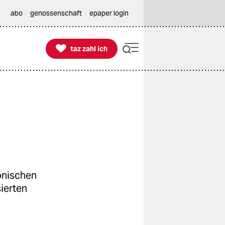
abo
genossenschaft
epaper login

taz zahl ich
taz zahl ich
onischen
ierten