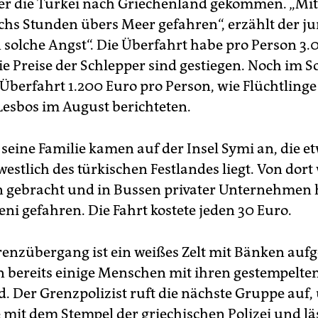
ber die Türkei nach Griechenland gekommen. „Mi
echs Stunden übers Meer gefahren“, erzählt der 
n solche Angst“. Die Überfahrt habe pro Person 3
Die Preise der Schlepper sind gestiegen. Noch im
 Überfahrt 1.200 Euro pro Person, wie Flüchtlinge
Lesbos im August berichteten.
seine Familie kamen auf der Insel Symi an, die 
estlich des türkischen Festlandes liegt. Von dort
 gebracht und in Bussen privater Unternehmen 
ni gefahren. Die Fahrt kostete jeden 30 Euro.
enzübergang ist ein weißes Zelt mit Bänken aufge
n bereits einige Menschen mit ihren gestempelte
. Der Grenzpolizist ruft die nächste Gruppe auf, 
 mit dem Stempel der griechischen Polizei und läs