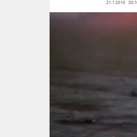
berlin
21.1.2016
20:1
nord
wahrheit
verlag
verlag
veranstaltungen
shop
fragen & hilfe
unterstützen
abo
genossenschaft