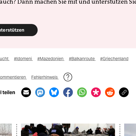
 auch? Dann machen Sie mit und unterstützen Si
nterstützen
lucht
#Idomeni
#Mazedonien
#Balkanroute
#Griechenland
ommentieren
Fehlerhinweis
 teilen