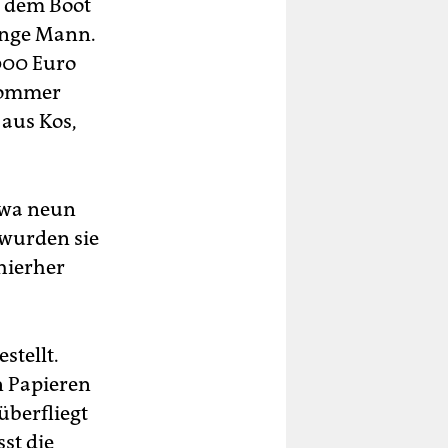
t dem Boot
junge Mann.
.000 Euro
 Sommer
 aus Kos,
etwa neun
 wurden sie
hierher
stellt.
n Papieren
überfliegt
st die