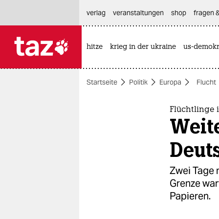
hautnavigation anspringen
hauptinhalt anspringen
footer anspringen
verlag
veranstaltungen
shop
fragen &
hitze
krieg in der ukraine
us-demokr

taz zahl ich
taz zahl ich
Startseite
Politik
Europa
Flucht
themen
politik
Flüchtlinge 
Weite
öko
Deut
gesellschaft
Zwei Tage 
kultur
Grenze wart
Papieren.
sport