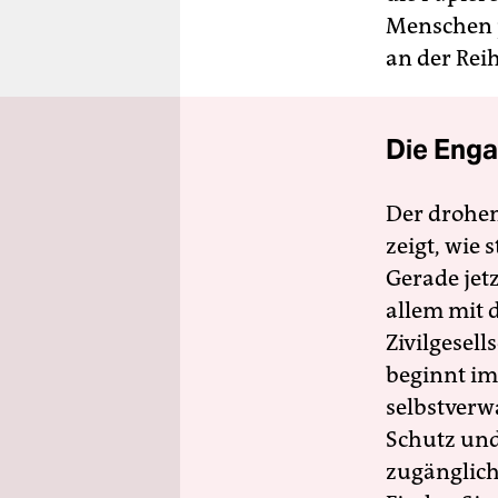
Menschen p
an der Reih
Die Enga
Der drohe
zeigt, wie
Gerade jet
allem mit d
Zivilgesell
beginnt im
selbstverw
Schutz und 
zugänglich