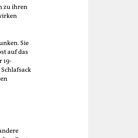
n zu ihren
wirken
unken. Sie
st auf das
r 19-
 Schlafsack
ren
 andere