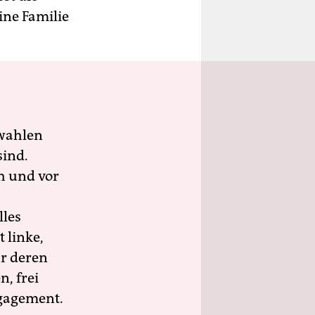
ine Familie
wahlen
sind.
h und vor
lles
 linke,
ür deren
n, frei
ngagement.