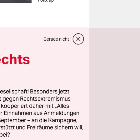
Foto: ap
öffnet,
Gerade nicht
lang
echts
troute,
durch die
Die
em Irak.
esellschaft! Besonders jetzt
rt gegen Rechtsextremismus
efangen,
z kooperiert daher mit „Alles
ller Einnahmen aus Anmeldungen
. September – an die Kampagne,
ausend
rstützt und Freiräume sichern will,
ingang des
bei?