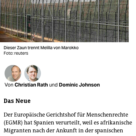
berlin
nord
wahrheit
verlag
Dieser Zaun trennt Melilla von Marokko
verlag
Foto: reuters
veranstaltungen
shop
Von
Christian Rath
und
Dominic Johnson
fragen & hilfe
Das Neue
unterstützen
abo
Der Europäische Gerichtshof für Menschenrechte
(EGMR) hat Spanien verurteilt, weil es afrikanische
genossenschaft
Migranten nach der Ankunft in der spanischen