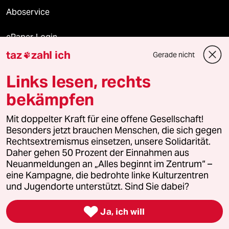
Aboservice
ePaper Login
taz
zahl ich
Gerade nicht

Downloads für Abonnierende
Links lesen, rechts
bekämpfen
© 2026 taz Verlags und Vertriebs GmbH
Mit doppelter Kraft für eine offene Gesellschaft!
Alle Rechte vorbehalten. Bei rechtlichen Fragen oder für Genehmigungen
wenden Sie sich bitte an
lizenzen@taz.de
Besonders jetzt brauchen Menschen, die sich gegen
Rechtsextremismus einsetzen, unsere Solidarität.
Daher gehen 50 Prozent der Einnahmen aus
Feedback
Redaktionsstatut
Kommune-Richtlinien
KI-
Neuanmeldungen an „Alles beginnt im Zentrum“ –
eine Kampagne, die bedrohte linke Kulturzentren
Leitlinie
Informant
Datenschutz
Impressum
AGB
und Jugendorte unterstützt. Sind Sie dabei?
Seitenwende
Einwilligungen widerrufen (Ads)

Ja, ich will