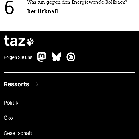
6
Was tun gegen den Energiewende-Rollback?
Der Urknall
taz

Folgen Sie uns
Ressorts
Politik
Öko
Gesellschaft