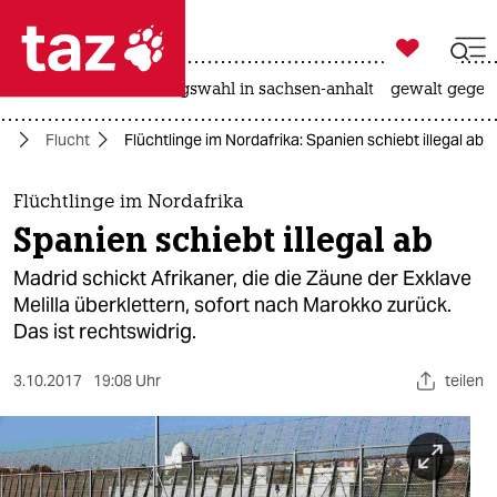

taz zahl ich
hitze
surfen
landtagswahl in sachsen-anhalt
gewalt gegen

taz zahl ich
ka
Flucht
Flüchtlinge im Nordafrika: Spanien schiebt illegal ab
taz zahl ich
themen
Flüchtlinge im Nordafrika
Spanien schiebt illegal ab
politik
Madrid schickt Afrikaner, die die Zäune der Exklave
öko
Melilla überklettern, sofort nach Marokko zurück.
Das ist rechtswidrig.
gesellschaft
3.10.2017
19:08 Uhr
teilen
kultur
sport