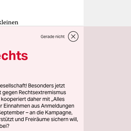
kleinen
ilt. Am
Gerade nicht
 noch ein
echts
ist schön
 fast jeden
esellschaft! Besonders jetzt
 berichtet
rt gegen Rechtsextremismus
immer am
z kooperiert daher mit „Alles
ller Einnahmen aus Anmeldungen
ustrieluft,
. September – an die Kampagne,
rstützt und Freiräume sichern will,
bei?