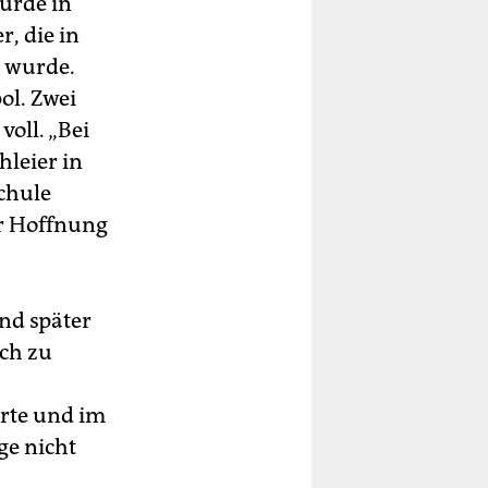
urde in
, die in
t wurde.
ol. Zwei
oll. „Bei
hleier in
chule
er Hoffnung
nd später
och zu
rte und im
ge nicht