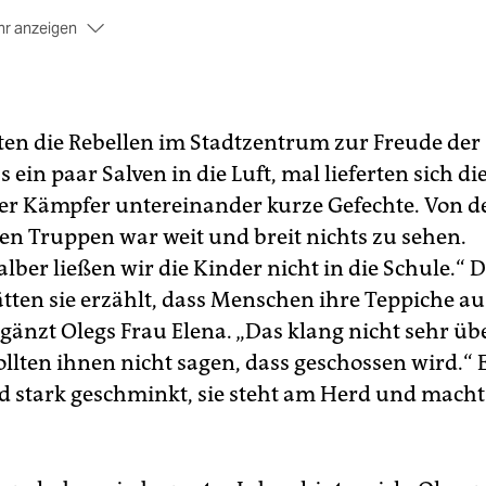
r anzeigen
er mehr Menschen in der Ostukraine treten die Flucht an, di
sten ins nahe gelegene Russland. Die russische
rationsbehörde teilte mit, dass mehr als 30.000 Menschen
wischen den Flüchtlingsstatus oder zeitweiliges politisches A
ten die Rebellen im Stadtzentrum zur Freude der
ntragt hätten. Die Gesamtzahl der aus der Ostukraine
ein paar Salven in die Luft, mal lieferten sich di
rgesiedelten liegt nach Angaben dieser Behörde bei rund ei
r Kämpfer untereinander kurze Gefechte. Von d
ben Million Menschen. Eine unabhängige Bestätigung dafür 
nicht.
en Truppen war weit und breit nichts zu sehen.
lber ließen wir die Kinder nicht in die Schule.“ 
wa 54.000 Menschen sind laut UNO-Angaben vom 27. Juni
erhalb der Ukraine auf der Flucht vor der Gewalt. Genaue
tten sie erzählt, dass Menschen ihre Teppiche a
aben gibt es auch hier nicht, da viele bei Verwandten und
gänzt Olegs Frau Elena. „Das klang nicht sehr ü
eunden unterkommen.
llten ihnen nicht sagen, dass geschossen wird.“ E
nd stark geschminkt, sie steht am Herd und macht