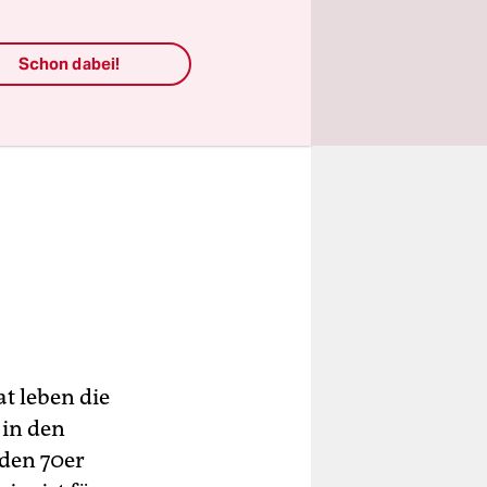
Schon dabei!
t leben die
 in den
 den 70er