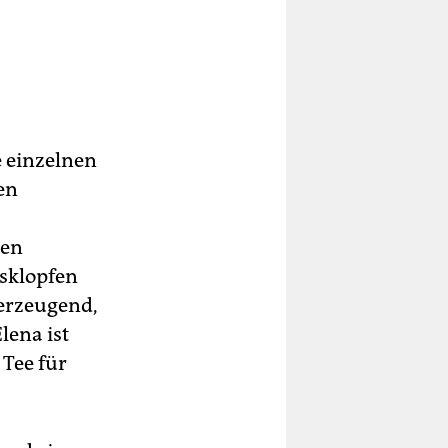
e
syl
e einzelnen
ner
en
gibt
Den
usklopfen
berzeugend,
lena ist
 Tee für