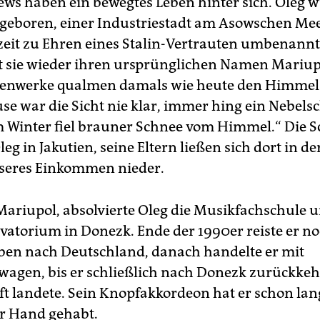
ews haben ein bewegtes Leben hinter sich. Oleg w
eboren, einer Industriestadt am Asowschen Meer
zeit zu Ehren eines Stalin-Vertrauten umbenann
t sie wieder ihren ursprünglichen Namen Mariup
enwerke qualmen damals wie heute den Himmel v
se war die Sicht nie klar, immer hing ein Nebelsc
Im Winter fiel brauner Schnee vom Himmel.“ Die S
eg in Jakutien, seine Eltern ließen sich dort in d
sseres Einkommen nieder.
Mariupol, absolvierte Oleg die Musikfachschule u
vatorium in Donezk. Ende der 1990er reiste er n
en nach Deutschland, danach handelte er mit
agen, bis er schließlich nach Donezk zurückkeh
t landete. Sein Knopfakkordeon hat er schon lan
r Hand gehabt.