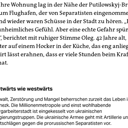
 Ihre Wohnung lag in der Nähe der Putilowskyj-Br
um Flughafen, der von Separatisten eingenomm
nd wieder waren Schüsse in der Stadt zu hören. „
unheimliches Gefühl. Aber eine echte Gefahr spür
, berichtet mit ruhiger Stimme Oleg. 42 Jahre alt, 
ter auf einem Hocker in der Küche, das eng anli
rt lässt erahnen, dass er viele Stunden beim Kra
hat.
twärts wie westwärts
alt, Zerstörung und Mangel beherrschen zurzeit das Leben i
nezk. Die Millionenmetropole und einst wohlhabende
garbeiterstadt ist eingekesselt von ukrainischen
ierungstruppen. Die ukrainische Armee geht mit Artillerie u
tschlägen gegen die prorussischen Separatisten vor.