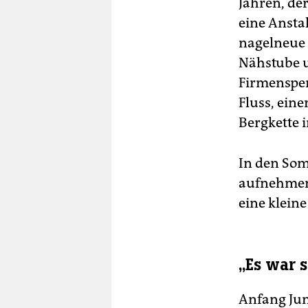
Jahren, der
eine Ansta
nagelneue 
Nähstube u
Firmenspe
Fluss, ein
Bergkette 
In den Som
aufnehmen 
eine klein
„Es war 
Anfang Jun