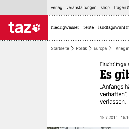
hautnavigation anspringen
hauptinhalt anspringen
footer anspringen
verlag
veranstaltungen
shop
fragen &
niedrigwasser
rente
landtagswahl i

taz zahl ich
taz zahl ich
Startseite
Politik
Europa
Krieg i
themen
politik
Flüchtlinge 
Es gi
öko
„Anfangs hä
gesellschaft
verhaften“,
verlassen.
kultur
sport
19.7.2014
15:1