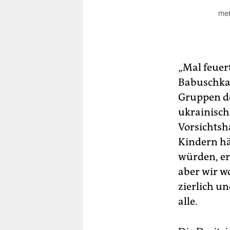
meh
Imm
mei
Mig
inz
„Mal feuer
bea
Babuschkas 
Übe
Gruppen de
hal
es 
ukrainisch
Vorsichtsha
Et
inn
Kindern hä
Ang
würden, er
Fr
aber wir wo
zierlich u
alle.