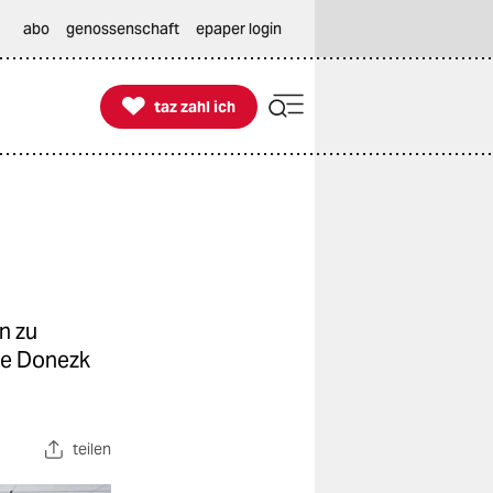
abo
genossenschaft
epaper login

taz zahl ich
taz zahl ich
n zu
lie Donezk
teilen