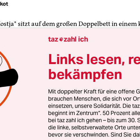
rkot
Kostja* sitzt auf dem großen Doppelbett in einem 
s er mit seinen Geschwistern Alex und Mascha te
taz
zahl ich

s Bettes stehen zwei kleine Nachttischchen, dazu
. Für mehr reicht der Platz nicht.
Links lesen, r
bekämpfen
gt ein rotes T-Shirt und Bermudas. Es macht ihm
ich Spaß, über sein neues Leben zu erzählen. „Es 
n den Ferien. Es gibt einen Fluss, und wir wandern
Mit doppelter Kraft für eine offene G
 Bergen. Da haben wir sogar eine Natter gesehen“,
brauchen Menschen, die sich vor O
ährige. Früher hat Familie Dmitriew die Ferien 
einsetzen, unsere Solidarität. Die ta
beginnt im Zentrum“. 50 Prozent a
bracht, weg von Donezk mit seiner schlechten Ind
bei taz zahl ich gehen – bis zum 30
e Kinder Allergie bekamen.
die linke, selbstverwaltete Orte unte
bevor sie verschwinden. Sind Sie da