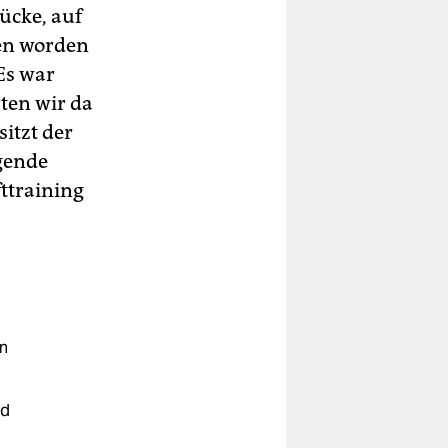
ücke, auf
en worden
Es war
ten wir da
sitzt der
egende
fttraining
n
nd