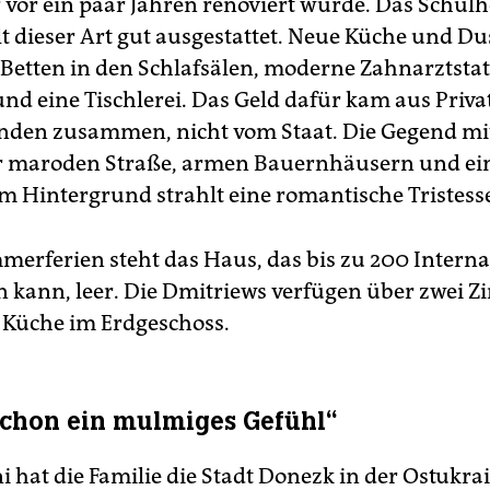
 vor ein paar Jahren renoviert wurde. Das Schulh
lt dieser Art gut ausgestattet. Neue Küche und 
Betten in den Schlafsälen, moderne Zahnarztstat
nd eine Tischlerei. Das Geld dafür kam aus Priva
nden zusammen, nicht vom Staat. Die Gegend m
er maroden Straße, armen Bauernhäusern und ei
im Hintergrund strahlt eine romantische Tristess
merferien steht das Haus, das bis zu 200 Interna
kann, leer. Die Dmitriews verfügen über zwei 
e Küche im Erdgeschoss.
schon ein mulmiges Gefühl“
i hat die Familie die Stadt Donezk in der Ostukra