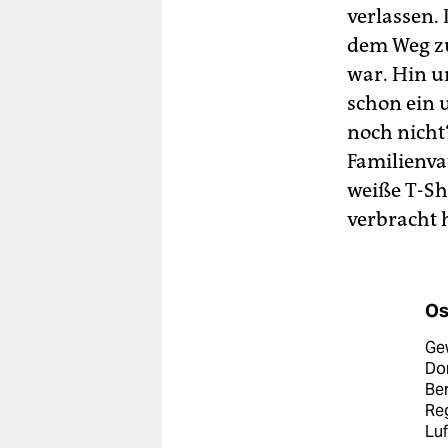
verlassen.
dem Weg z
war. Hin u
schon ein 
noch nicht“
Familienva
weiße T-Shi
verbracht 
Os
Gew
Do
Ber
Reg
Luf