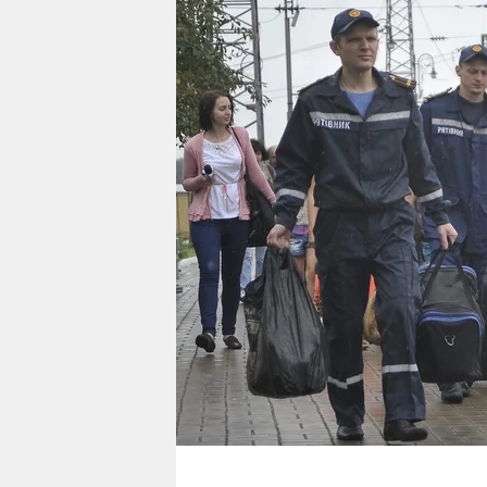
berlin
nord
wahrheit
verlag
verlag
veranstaltungen
shop
fragen & hilfe
unterstützen
abo
genossenschaft