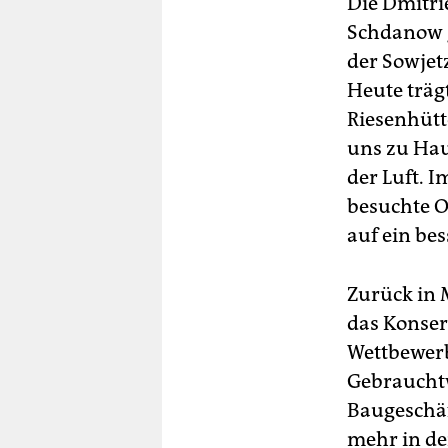
Die Dmitri
Schdanow g
der Sowjet
Heute träg
Riesenhütt
uns zu Hau
der Luft. 
besuchte Ol
auf ein be
Zurück in 
das Konser
Wettbewerb
Gebrauchtw
Baugeschäf
mehr in de