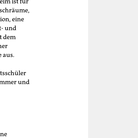
eim ist für
Duschräume,
ion, eine
t- und
it dem
ner
e aus.
tsschüler
Zimmer und
ine