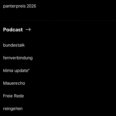
panterpreis 2026
Podcast
bundestalk
fernverbindung
klima update°
Mauerecho
Freie Rede
reingehen