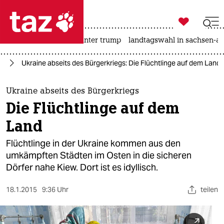

taz zahl ich
nahost-konflikt
usa unter trump
landtagswahl in sachsen-an

taz zahl ich
pa
Ukraine abseits des Bürgerkriegs: Die Flüchtlinge auf dem Land
taz zahl ich
themen
Ukraine abseits des Bürgerkriegs
Die Flüchtlinge auf dem
politik
Land
öko
Flüchtlinge in der Ukraine kommen aus den
umkämpften Städten im Osten in die sicheren
gesellschaft
Dörfer nahe Kiew. Dort ist es idyllisch.
kultur
18.1.2015
9:36 Uhr
teilen
sport