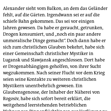
Einrichtung des Staats. Meistens in kleinen Dörfern
Alexander sieht vom Balkon, an dem das Geländer
ohne Schulen, Kindergärten und Internet. Vostok-SOS
fehlt, auf die Gärten. Irgendwann sei er auf die
hat nach eigenen Angaben 14.000 Menschen eine
schiefe Bahn gekommen. Das sei vor einigen
neue Bleibe verschafft.
Jahren gewesen. Da habe er geraucht, getrunken,
Präsident Petro Poroschenko kündigte am Freitag
Drogen konsumiert, und „noch ein paar andere
eine Truppenverstärkung im Krisengebiet Ostukraine
unmoralische Dinge gemacht“. Doch dann habe er
an. In einem ersten Schritt würden zusätzliche 50.000
sich zum christlichen Glauben bekehrt, habe sich
Ukrainer bewaffnet, meldet die Nachrichtenagentur
dpa. Im gesamten Jahr soll die Zahl der Soldaten um
einer Gemeinschaft christlicher Mystiker in
104.000 steigen.
Lugansk und Slawjansk angeschlossen. Dort habe
er Drogenabhängigen geholfen, von ihrer Sucht
wegzukommen. Nach seiner Flucht vor dem Krieg
seien seine Kontakte zu weiteren christlichen
Mystikern unentbehrlich gewesen. Ein
Glaubensgenosse, der Inhaber der Näherei von
Rogosiv, habe sich sofort bereit erklärt, die
weitgehend leerstehenden betrieblichen