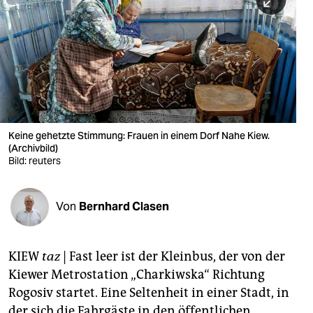
berlin
nord
wahrheit
verlag
verlag
Keine gehetzte Stimmung: Frauen in einem Dorf Nahe Kiew.
(Archivbild)
veranstaltungen
Bild: reuters
shop
fragen & hilfe
Von
Bernhard Clasen
unterstützen
KIEW
taz
| Fast leer ist der Kleinbus, der von der
abo
Kiewer Metrostation „Charkiwska“ Richtung
genossenschaft
Rogosiv startet. Eine Seltenheit in einer Stadt, in
der sich die Fahrgäste in den öffentlichen