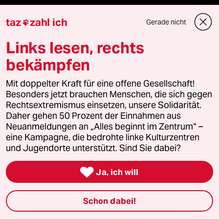
taz
zahl ich
Gerade nicht

Newsletter
Links lesen, rechts
bekämpfen
team zukunft
Mit doppelter Kraft für eine offene Gesellschaft!
taz frisch
Besonders jetzt brauchen Menschen, die sich gegen
Rechtsextremismus einsetzen, unsere Solidarität.
taz zahl ich
Daher gehen 50 Prozent der Einnahmen aus
Neuanmeldungen an „Alles beginnt im Zentrum“ –
taz lab Infobrief
eine Kampagne, die bedrohte linke Kulturzentren
und Jugendorte unterstützt. Sind Sie dabei?

Ja, ich will
Veranstaltungen
Schon dabei!
Demnächst