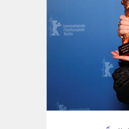
berlin
nord
wahrheit
verlag
verlag
veranstaltungen
shop
fragen & hilfe
unterstützen
abo
genossenschaft