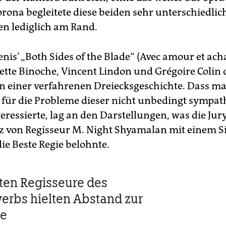
orona begleitete diese beiden sehr unterschiedli
n lediglich am Rand.
enis’ „Both Sides of the Blade“ (Avec amour et a
iette Binoche, Vincent Lindon und Grégoire Colin 
 einer verfahrenen Dreiecksgeschichte. Dass ma
für die Probleme dieser nicht unbedingt sympat
eressierte, lag an den Darstellungen, was die Jur
z von Regisseur M. Night Shyamalan mit einem S
ie Beste Regie belohnte.
ten Regisseure des
rbs hielten Abstand zur
e