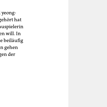
i yeong-
gehört hat
uspielerin
n will. In
e beiläufig
en gehen
gen der