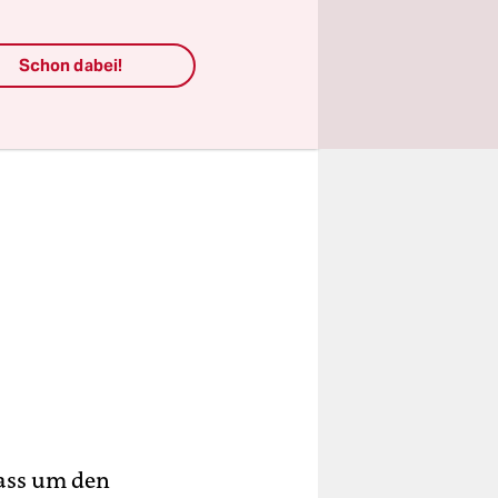
ten.
Schon dabei!
dass um den