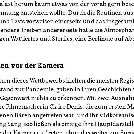
Palast herum kaum etwas von der vorab gern be
immung entstehen wollte. Durch die Routinen au
und Tests vorweisen einerseits und das insgesam
endere Treiben andererseits hatte die Atmosphä
en Wattiertes und Steriles, eine Berlinale auf Ab
en vor der Kamera
lmen dieses Wettbewerbs hielten die meisten Regi
tand zur Pandemie, gaben in ihren Geschichten
 Gegenwart nichts zu erkennen. Mit zwei Ausnah
he Filmemacherin Claire Denis, die zum ersten Ma
enen Bären angetreten war, und ihr südkoreanis
ng Sang-soo ließen als einzige ihre Hauptdarstell
 der Kamera auftreten, ohne das weiter zur Spra