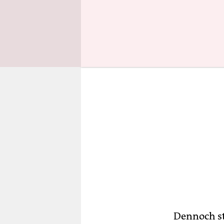
dem es ver
Dennoch st