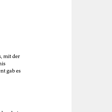
, mit der
nis
nt gab es