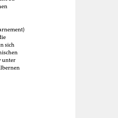
chen
charnement)
die
n sich
hischen
y unter
ilbernen