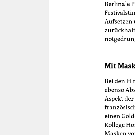
Berlinale 
Festivalst
Aufsetzen 
zurückhalt
notgedrung
Mit Mask
Bei den Fi
ebenso Abs
Aspekt der
französisc
einen Gold
Kollege Ho
Masken vor