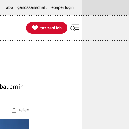
abo
genossenschaft
epaper login

taz zahl ich
taz zahl ich
tbauern in
teilen