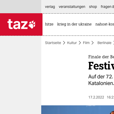
hautnavigation anspringen
hauptinhalt anspringen
footer anspringen
verlag
veranstaltungen
shop
fragen &
hitze
krieg in der ukraine
nahost-kon

taz zahl ich
taz zahl ich
Startseite
Kultur
Film
Berlinale
themen
politik
Finale der B
Festi
öko
Auf der 72.
gesellschaft
Katalonien.
kultur
17.2.2022
16:2
sport