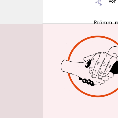
Von
epaper login
„Rrömm, r
die Modera
Berlinale 
bestenfall
durchaus s
Internatio
Kinobetrie
Im Vorfeld
zur üblich
gestatten
.
wider Erwa
sich Besuc