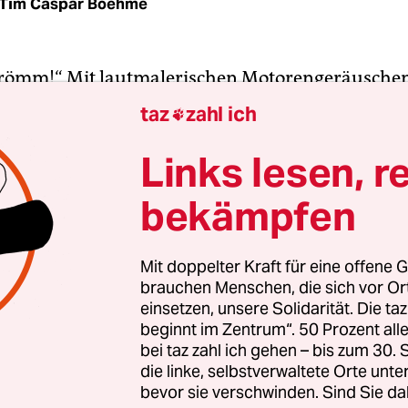
Tim Caspar Boehme
römm!“ Mit lautmalerischen Motorengeräuschen
torin des Abends, Hadnet Tesfai, der Preisverleih
taz
zahl ich

ein bisschen Schwung zu verleihen. Doch die Sache
s, von kraftvoller Dynamik war nicht viel zu merk
Links lesen, r
ymptomatisch für die erste Pandemieausgabe de
bekämpfen
nalen Filmfestspiele von Berlin mit halbwegs no
b war.
Mit doppelter Kraft für eine offene G
brauchen Menschen, die sich vor O
 hatte es
Kritik an der Entscheidung des Festivals
einsetzen, unsere Solidarität. Die ta
en Zeit im Februar wieder Publikum am Potsdame
beginnt im Zentrum“. 50 Prozent a
 Was den Stand bis jetzt betrifft, muss man wohl v
bei taz zahl ich gehen – bis zum 30
rten sprechen. Bisher wurde zumindest nicht be
die linke, selbstverwaltete Orte unte
bevor sie verschwinden. Sind Sie da
her in großem Stil im Gedränge an den Kinoeing