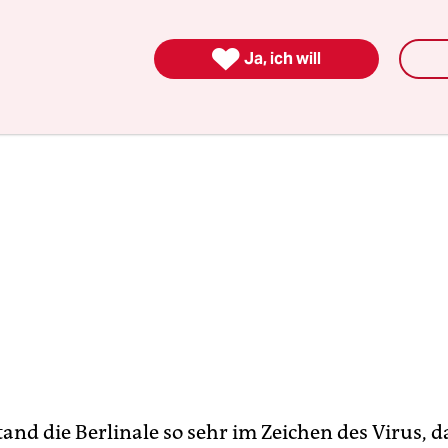
einzelt kam, mit dem Corona­virus angesteckt hät

Ja, ich will
and die Berlinale so sehr im Zeichen des Virus, 