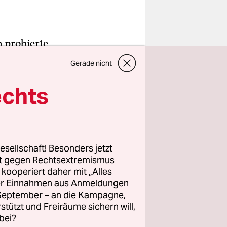
 probierte
ung der 72.
Gerade nicht
 stotterte
en. Was
echts
r
rmalem
esellschaft! Besonders jetzt
rt gegen Rechtsextremismus
 gegeben,
z kooperiert daher mit „Alles
r Platz zu
ller Einnahmen aus Anmeldungen
on Glück
. September – an die Kampagne,
kannt, dass
rstützt und Freiräume sichern will,
bei?
ängen, zu