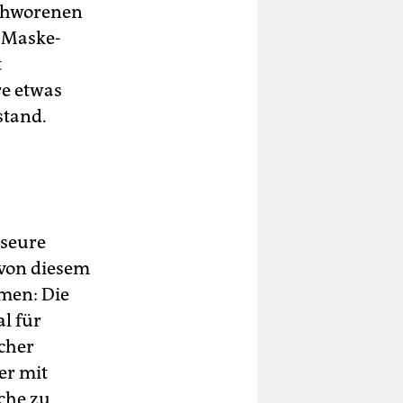
schworenen
s Maske-
t
re etwas
stand.
sseure
 von diesem
men: Die
l für
cher
er mit
che zu