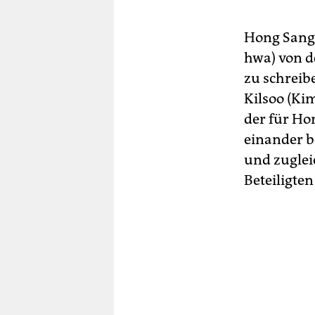
Hong Sang-s
hwa) von de
zu schreib
Kilsoo (Ki
der für Hon
einander b
und zuglei
Beteiligten