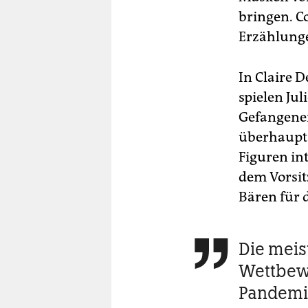
bringen. C
Erzählunge
In Claire D
spielen Jul
Gefangenen
überhaupt 
Figuren int
dem Vorsit
Bären für d
Die meis

Wettbewe
Pandemi