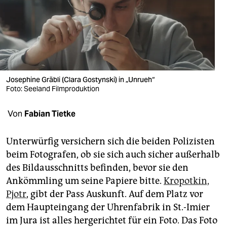
berlin
nord
wahrheit
verlag
Josephine Gräbli (Clara Gostynski) in „Unrueh“
verlag
Foto: Seeland Filmproduktion
veranstaltungen
Von
Fabian Tietke
shop
Unterwürfig versichern sich die beiden Polizisten
fragen & hilfe
beim Fotografen, ob sie sich auch sicher außerhalb
des Bildausschnitts befinden, bevor sie den
unterstützen
Ankömmling um seine Papiere bitte.
Kropotkin,
abo
Pjotr
, gibt der Pass Auskunft. Auf dem Platz vor
dem Haupteingang der Uhrenfabrik in St.-Imier
genossenschaft
im Jura ist alles hergerichtet für ein Foto. Das Foto