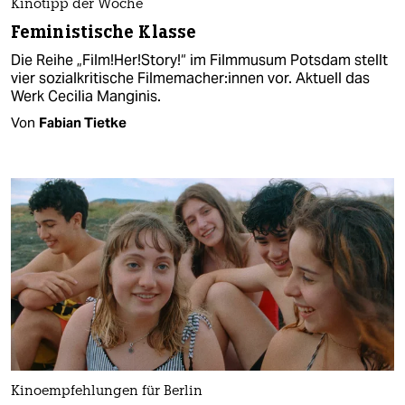
Kinotipp der Woche
Feministische Klasse
Die Reihe „Film!Her!Story!“ im Filmmusum Potsdam stellt
vier sozialkritische Fil­me­ma­che­r:in­nen vor. Aktuell das
Werk Cecilia Manginis.
Von
Fabian Tietke
Kinoempfehlungen für Berlin