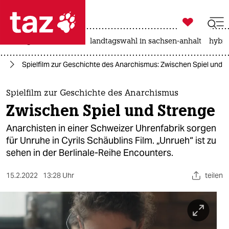

taz zahl ich
niedrigwasser
rente
landtagswahl in sachsen-anhalt
hybri

taz zahl ich
le
Spielfilm zur Geschichte des Anarchismus: Zwischen Spiel und 
taz zahl ich
themen
Spielfilm zur Geschichte des Anarchismus
Zwischen Spiel und Strenge
politik
Anarchisten in einer Schweizer Uhrenfabrik sorgen
öko
für Unruhe in Cyrils Schäublins Film. „Unrueh“ ist zu
sehen in der Berlinale-Reihe Encounters.
gesellschaft
15.2.2022
13:28 Uhr
teilen
kultur
sport