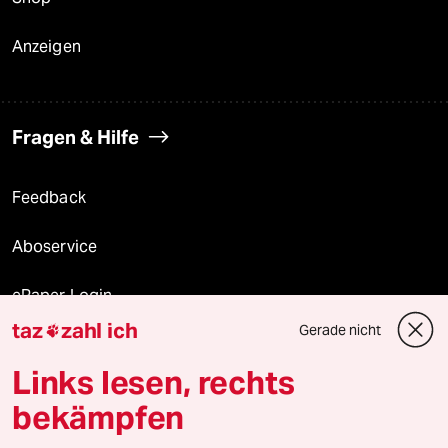
Anzeigen
Fragen & Hilfe
Feedback
Aboservice
ePaper Login
taz
zahl ich
Gerade nicht

Downloads für Abonnierende
Links lesen, rechts
bekämpfen
© 2026 taz Verlags und Vertriebs GmbH