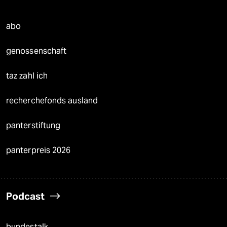
abo
genossenschaft
taz zahl ich
recherchefonds ausland
panterstiftung
panterpreis 2026
Podcast
bundestalk