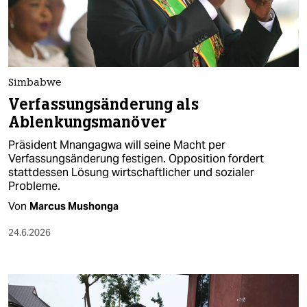
berlin
nord
wahrheit
Simbabwe
verlag
Verfassungsänderung als
Ablenkungsmanöver
verlag
Präsident Mnangagwa will seine Macht per
veranstaltungen
Verfassungsänderung festigen. Opposition fordert
stattdessen Lösung wirtschaftlicher und sozialer
shop
Probleme.
fragen & hilfe
Von
Marcus Mushonga
unterstützen
24.6.2026
abo
genossenschaft