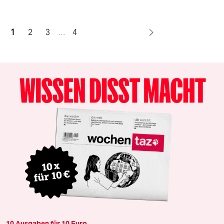
1
2
3
…
4
10 Ausgaben für 10 Euro