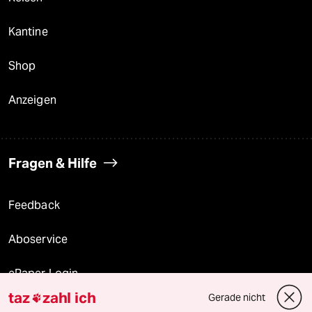
Kantine
Shop
Anzeigen
Fragen & Hilfe
Feedback
Aboservice
ePaper Login
taz
zahl ich
Gerade nicht

Downloads für Abonnierende