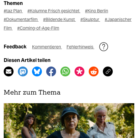
Themen
#taz Plan
#Kolumne Frisch gesichtet
#Kino Berlin
#Dokumentarfilm
#Bildende Kunst
#Skulptur
#Japanischer
Film
#Coming-of-Age-Film
Feedback
Kommentieren
Fehlerhinweis
Diesen Artikel teilen
Mehr zum Thema