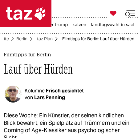

taz zahl ich
bergsteigen
usa unter trump
katzen
landtagswahl in sachs

taz zahl ich
seite
Berlin
taz Plan
Filmtipps für Berlin: Lauf über Hürden
taz zahl ich
themen
Filmtipps für Berlin
Lauf über Hürden
politik
öko
Kolumne
Frisch gesichtet
gesellschaft
von
Lars Penning
kultur
Diese Woche: Ein Künstler, der seinen kindlichen
Blick bewahrt, ein Spielplatz auf Trümmern und ein
sport
Coming of Age-Klassiker aus psychologischer
Sicht.