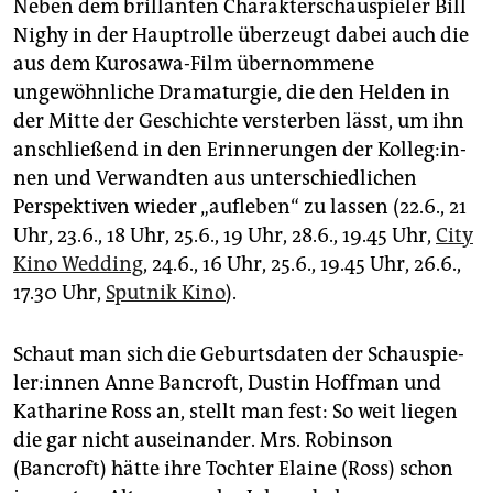
Neben dem brillanten Charakterschauspieler Bill
Nighy in der Hauptrolle überzeugt dabei auch die
aus dem Kurosawa-Film übernommene
ungewöhnliche Dramaturgie, die den Helden in
der Mitte der Geschichte versterben lässt, um ihn
anschließend in den Erinnerungen der Kol­le­g:in­
nen und Verwandten aus unterschiedlichen
Perspektiven wieder „aufleben“ zu lassen (22.6., 21
Uhr, 23.6., 18 Uhr, 25.6., 19 Uhr, 28.6., 19.45 Uhr,
City
Kino Wedding
, 24.6., 16 Uhr, 25.6., 19.45 Uhr, 26.6.,
17.30 Uhr,
Sputnik Kino
).
Schaut man sich die Geburtsdaten der Schau­spie­
le­r:in­nen Anne Bancroft, Dustin Hoffman und
Katharine Ross an, stellt man fest: So weit liegen
die gar nicht auseinander. Mrs. Robinson
(Bancroft) hätte ihre Tochter Elaine (Ross) schon