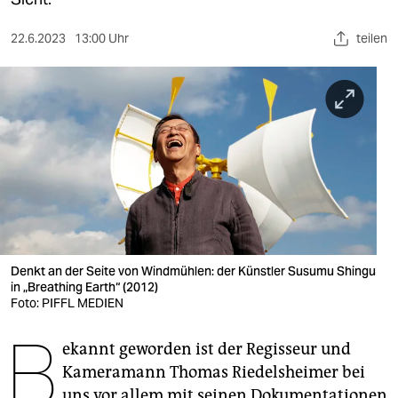
berlin
nord
22.6.2023
13:00 Uhr
teilen
wahrheit
verlag
verlag
veranstaltungen
shop
fragen & hilfe
Denkt an der Seite von Windmühlen: der Künstler Susumu Shingu
in „Breathing Earth“ (2012)
unterstützen
Foto: PIFFL MEDIEN
B
abo
ekannt geworden ist der Regisseur und
genossenschaft
Kameramann Thomas Riedelsheimer bei
uns vor allem mit seinen Dokumentationen