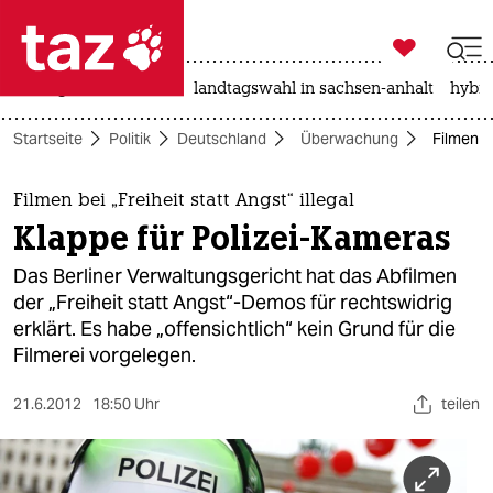

taz zahl ich
niedrigwasser
rente
landtagswahl in sachsen-anhalt
hybri

taz zahl ich
Startseite
Politik
Deutschland
Überwachung
Filmen be
taz zahl ich
themen
Filmen bei „Freiheit statt Angst“ illegal
Klappe für Polizei-Kameras
politik
Das Berliner Verwaltungsgericht hat das Abfilmen
öko
der „Freiheit statt Angst“-Demos für rechtswidrig
erklärt. Es habe „offensichtlich“ kein Grund für die
gesellschaft
Filmerei vorgelegen.
kultur
21.6.2012
18:50 Uhr
teilen
sport