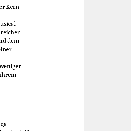
der Kern
usical
 reicher
und dem
einer
 weniger
f ihrem
ags