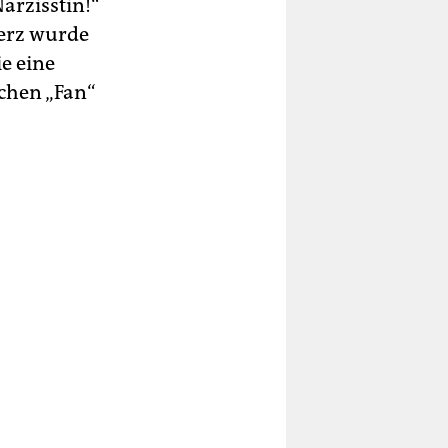
arzisstin!“
Herz wurde
e eine
schen „Fan“