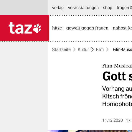
hautnavigation anspringen
hauptinhalt anspringen
footer anspringen
verlag
veranstaltungen
shop
fragen &
hitze
gewalt gegen frauen
nahost-ko

taz zahl ich
taz zahl ich
Startseite
Kultur
Film
Film-Musi
themen
politik
Film-Musica
Gott 
öko
Vorhang au
gesellschaft
Kitsch frö
Homophobi
kultur
sport
11.12.2020
17: