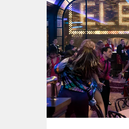
berlin
nord
wahrheit
verlag
verlag
veranstaltungen
shop
fragen & hilfe
unterstützen
abo
genossenschaft