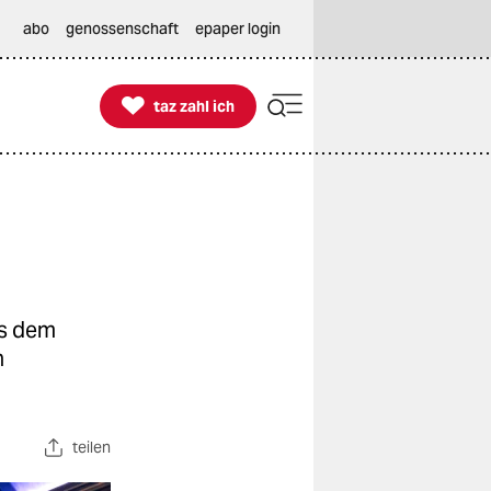
abo
genossenschaft
epaper login

taz zahl ich
taz zahl ich
os dem
n
teilen