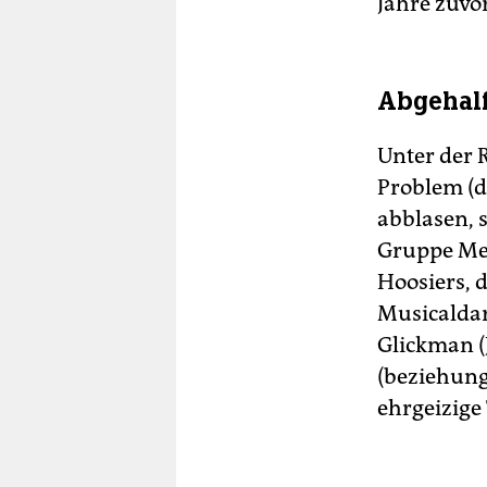
Jahre zuvo
Abgehalf
Unter der 
Problem (d
abblasen, 
Gruppe Men
Hoosiers, 
Musicaldar
Glickman (
(beziehung
ehrgeizige