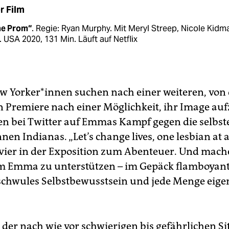
r Film
he Prom“
. Regie: Ryan Murphy. Mit Meryl Streep, Nicole Kidm
. USA 2020, 131 Min. Läuft auf Netflix
ew Yorker*innen suchen nach einer weiteren, von 
n Premiere nach einer Möglichkeit, ihr Image au
en bei Twitter auf Emmas Kampf gegen die selbs
nen Indianas. „Let’s change lives, one lesbian at a
 vier in der Exposition zum Abenteuer. Und mach
um Emma zu unterstützen – im Gepäck flamboyan
schwules Selbstbewusstsein und jede Menge eige
 der nach wie vor schwierigen bis gefährlichen Si