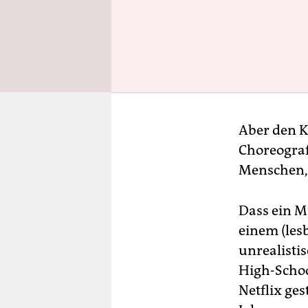
Aber den K
Choreograf
Menschen, 
Dass ein M
einem (les
unrealistis
High-Schoo
Netflix ges