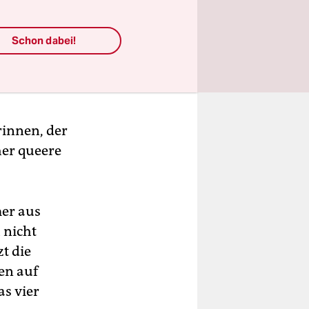
Schon dabei!
innen, der
er queere
mer aus
 nicht
zt die
en auf
as vier