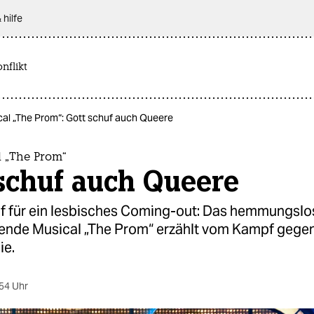
 hilfe
nflikt
cal „The Prom“: Gott schuf auch Queere
l „The Prom“
schuf auch Queere
f für ein lesbisches Coming-out: Das hemmungsl
nende Musical „The Prom“ erzählt vom Kampf gege
e.
54 Uhr