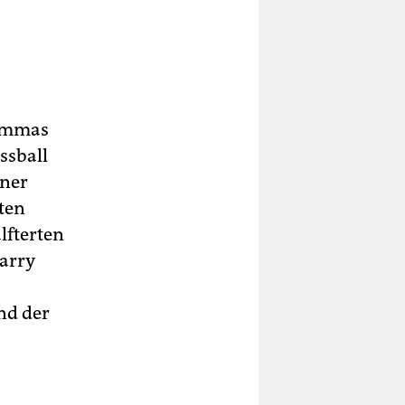
Emmas
ssball
iner
ten
lfterten
Barry
nd der