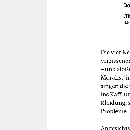
De
„T
u.a
Die vier N
verrissene
– und stoß
Moralist*in
singen die
ins Kaff, 
Kleidung, 
Probleme.
Angesichts