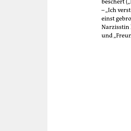
beschert (
– „Ich vers
einst gebr
Narzisstin
und „Freun