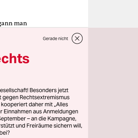
begann man
Gerade nicht
’m black/
/Ain't got
echts
ck“ aus
esellschaft! Besonders jetzt
rt gegen Rechtsextremismus
z kooperiert daher mit „Alles
ller Einnahmen aus Anmeldungen
. September – an die Kampagne,
rstützt und Freiräume sichern will,
bei?