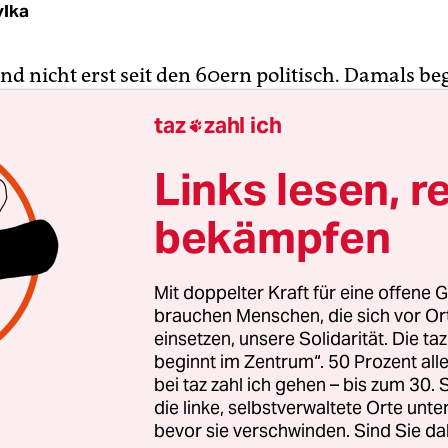
ylka
ind nicht erst seit den 60ern politisch. Damals 
als, laut auszusingen, was einem an
taz
zahl ich

chtsbewegten Inhalten auf der Seele brannte: „I
 I’m pink, I’m pink/ I’m Rinso white/ I’m invisble 
Links lesen, r
o/ Ain't got no shoes – Poor“, so beginnt „I’m Bla
entstandenen Musical „Hair“
.
bekämpfen
Mit doppelter Kraft für eine offene G
brauchen Menschen, die sich vor O
einsetzen, unsere Solidarität. Die ta
beginnt im Zentrum“. 50 Prozent a
bei taz zahl ich gehen – bis zum 30
die linke, selbstverwaltete Orte unte
bevor sie verschwinden. Sind Sie da