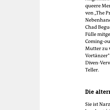
queere Men
von „The P
Nebenhandl
Chad Begue
Fülle mit
Coming-out
Mutter zu 
Vortänzer*
Diven-Verve
Teller.
Die alter
Sie ist Nar