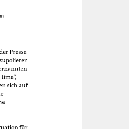
an
der Presse
fzupolieren
ternannten
 time“,
en sich auf
te
ne
tuation für