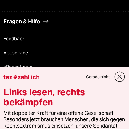
Fragen & Hilfe
Feedback
Aboservice
ePaper Login
taz
zahl ich
Gerade nicht

Downloads für Abonnierende
Links lesen, rechts
bekämpfen
© 2026 taz Verlags und Vertriebs GmbH
Alle Rechte vorbehalten. Bei rechtlichen Fragen oder für Genehmigungen
Mit doppelter Kraft für eine offene Gesellschaft!
wenden Sie sich bitte an
lizenzen@taz.de
Besonders jetzt brauchen Menschen, die sich gegen
Rechtsextremismus einsetzen, unsere Solidarität.