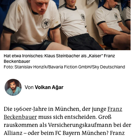
berlin
nord
wahrheit
verlag
verlag
Hat etwa Ironisches: Klaus Steinbacher als „Kaiser“ Franz
Beckenbauer
veranstaltungen
Foto: Stanislav Honzík/Bavaria Fiction GmbH/Sky Deutschland
shop
Von
Volkan Ağar
fragen & hilfe
unterstützen
Die 1960er-Jahre in München, der junge
Franz
abo
Beckenbauer
muss sich entscheiden. Groß
rauskommen als Versicherungskaufmann bei der
genossenschaft
Allianz – oder beim FC Bayern München? Franz