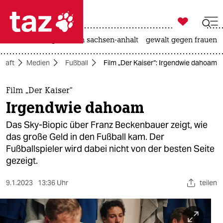

taz zahl ich
hitze
landtagswahl in sachsen-anhalt
gewalt gegen frauen

taz zahl ich
chaft
Medien
Fußball
Film „Der Kaiser“: Irgendwie dahoam
taz zahl ich
themen
Film „Der Kaiser“
Irgendwie dahoam
politik
Das Sky-Biopic über Franz Beckenbauer zeigt, wie
öko
das große Geld in den Fußball kam. Der
Fußballspieler wird dabei nicht von der besten Seite
gesellschaft
gezeigt.
kultur
9.1.2023
13:36 Uhr
teilen
sport