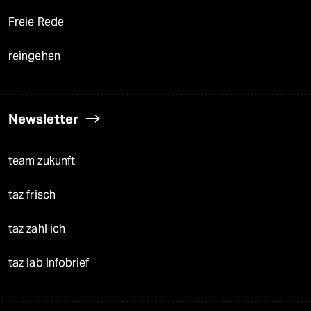
Freie Rede
reingehen
Newsletter
team zukunft
taz frisch
taz zahl ich
taz lab Infobrief