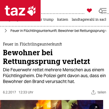

taz zahl ich
bergsteigen
usa unter trump
katzen
landtagswahl in sachs

taz zahl ich
ht
Feuer in Flüchtlingsunterkunft: Bewohner bei Rettungssprung ve
taz zahl ich
themen
Feuer in Flüchtlingsunterkunft
Bewohner bei
politik
Rettungssprung verletzt
öko
Die Feuerwehr rettet mehrere Menschen aus einem
Flüchtlingsheim. Die Polizei geht davon aus, dass ein
gesellschaft
Bewohner den Brand verursacht hat.
kultur
6.2.2017
12:33 Uhr
teilen
sport