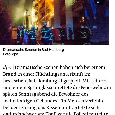
berlin
nord
wahrheit
verlag
verlag
Dramatische Szenen in Bad Homburg
Foto: dpa
veranstaltungen
shop
dpa
| Dramatische Szenen haben sich bei einem
Brand in einer Flüchtlingsunterkunft im
fragen & hilfe
hessischen Bad Homburg abgespielt. Mit Leitern
unterstützen
und einem Sprungkissen rettete die Feuerwehr am
späten Sonntagabend die Bewohner des
abo
mehrstöckigen Gebäudes. Ein Mensch verfehlte
genossenschaft
bei dem Sprung das Kissen und verletzte sich
dadurch schwer am Kopf, wie die Polizei mitteilte.