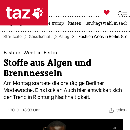

taz zahl ich
bergsteigen
usa unter trump
katzen
landtagswahl in sachs

taz zahl ich
Startseite
Gesellschaft
Alltag
Fashion Week in Berlin: Sto
taz zahl ich
themen
Fashion Week in Berlin
Stoffe aus Algen und
politik
Brennnesseln
öko
Am Montag startete die dreitägige Berliner
Modewoche. Eins ist klar: Auch hier entwickelt sich
gesellschaft
der Trend in Richtung Nachhaltigkeit.
kultur
1.7.2019
18:03 Uhr
teilen
sport