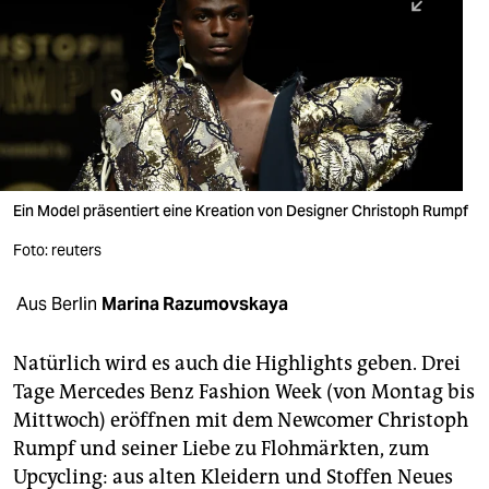
berlin
nord
wahrheit
verlag
verlag
Ein Model präsentiert eine Kreation von Designer Christoph Rumpf
veranstaltungen
Foto: reuters
shop
Aus Berlin
Marina Razumovskaya
fragen & hilfe
unterstützen
Natürlich wird es auch die Highlights geben. Drei
Tage Mercedes Benz Fashion Week (von Montag bis
abo
Mittwoch) eröffnen mit dem Newcomer Christoph
Rumpf und seiner Liebe zu Flohmärkten, zum
genossenschaft
Upcycling: aus alten Kleidern und Stoffen Neues