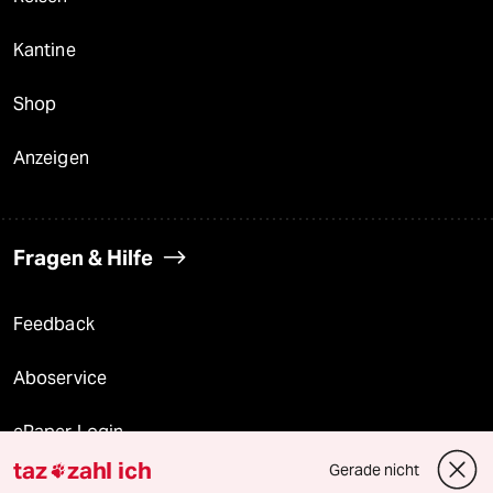
Kantine
Shop
Anzeigen
Fragen & Hilfe
Feedback
Aboservice
ePaper Login
taz
zahl ich
Gerade nicht

Downloads für Abonnierende