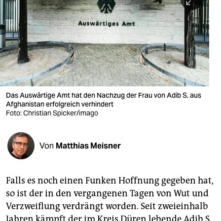
berlin
nord
wahrheit
verlag
verlag
Das Auswärtige Amt hat den Nachzug der Frau von Adib S. aus
Afghanistan erfolgreich verhindert
veranstaltungen
Foto: Christian Spicker/imago
shop
fragen & hilfe
Von
Matthias Meisner
unterstützen
Falls es noch einen Funken Hoffnung gegeben hat,
abo
so ist der in den vergangenen Tagen von Wut und
genossenschaft
Verzweiflung verdrängt worden. Seit zweieinhalb
Jahren kämpft der im Kreis Düren lebende Adib S.