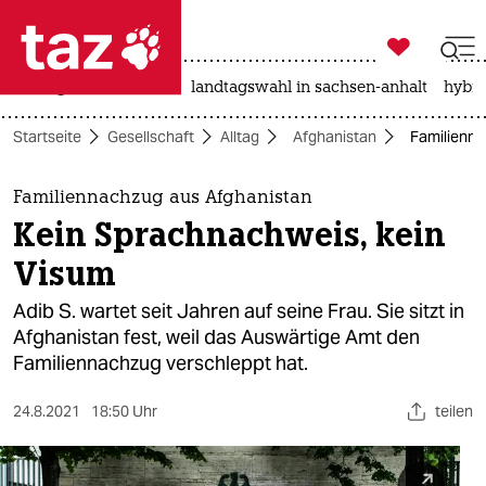

taz zahl ich
niedrigwasser
rente
landtagswahl in sachsen-anhalt
hybri

taz zahl ich
Startseite
Gesellschaft
Alltag
Afghanistan
Familienna
taz zahl ich
themen
Familiennachzug aus Afghanistan
Kein Sprachnachweis, kein
politik
Visum
öko
Adib S. wartet seit Jahren auf seine Frau. Sie sitzt in
Afghanistan fest, weil das Auswärtige Amt den
gesellschaft
Familiennachzug verschleppt hat.
kultur
24.8.2021
18:50 Uhr
teilen
sport