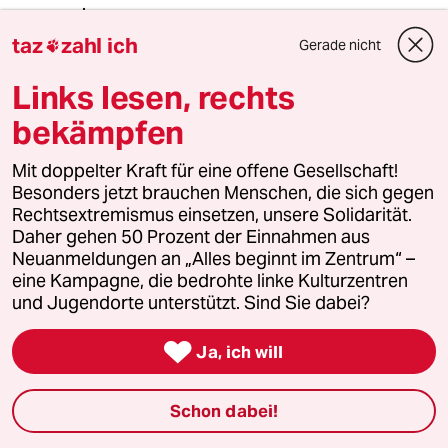
taz
zahl ich
Gerade nicht

Ali Ramsi
AR
Links lesen, rechts
16.09.2021
,
16:57 Uhr
@tubalalao:
bekämpfen
Hast du schon mal so einen Test
absolviert, dass du es wagst, solche
Mit doppelter Kraft für eine offene Gesellschaft!
sätze auszusprechen? Denkst du eine
Besonders jetzt brauchen Menschen, die sich gegen
20 Jährige ihr ganzes Leben zuhause
Rechtsextremismus einsetzen, unsere Solidarität.
verbringt. Natürlich nicht. Hier in
Daher gehen 50 Prozent der Einnahmen aus
Deutschland gibt es viele
Neuanmeldungen an „Alles beginnt im Zentrum“ –
Deutschkurse und zudem konne man
eine Kampagne, die bedrohte linke Kulturzentren
später einen Nachweis bringen, dass
und Jugendorte unterstützt. Sind Sie dabei?
man einen deutsch Test erfolgreich
absolviert hat. Was wenn du nicht zu

Ja, ich will
deinem Partner gehen dürftest, wenn
du an so ein schwachsinn gescheitert
hättest. Dann wärst du genau so
Schon dabei!
verärgert. Das alles vergeudet viel
Zeit. Das Zusammenleben von zwei