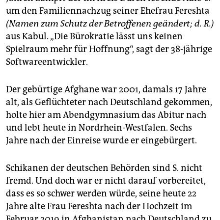
epaper login
um den Familiennachzug seiner Ehefrau Fereshta
(Namen zum Schutz der Betroffenen geändert; d. R.)
aus Kabul. „Die Bürokratie lässt uns keinen
Spielraum mehr für Hoffnung“, sagt der 38-jährige
Softwareentwickler.
Der gebürtige Afghane war 2001, damals 17 Jahre
alt, als Geflüchteter nach Deutschland gekommen,
holte hier am Abendgymnasium das Abitur nach
und lebt heute in Nordrhein-Westfalen. Sechs
Jahre nach der Einreise wurde er eingebürgert.
Schikanen der deutschen Behörden sind S. nicht
fremd. Und doch war er nicht darauf vorbereitet,
dass es so schwer werden würde, seine heute 22
Jahre alte Frau Fereshta nach der Hochzeit im
Februar 2019 in Afghanistan nach Deutschland zu