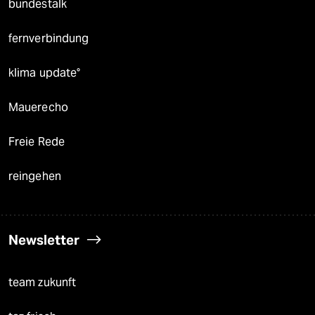
bundestalk
fernverbindung
klima update°
Mauerecho
Freie Rede
reingehen
Newsletter
team zukunft