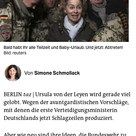
berlin
nord
wahrheit
verlag
Bald habt Ihr alle Teilzeit und Baby-Urlaub. Und jetzt: Abtreten!
Bild: reuters
verlag
veranstaltungen
Von
Simone Schmollack
shop
fragen & hilfe
BERLIN
taz
|
Ursula von der Leyen wird gerade viel
unterstützen
gelobt. Wegen der avantgardistischen Vorschläge,
mit denen die erste Verteidigungsministerin
abo
Deutschlands jetzt Schlagzeilen produziert.
genossenschaft
Aber wie neu sind ihre Ideen, die Bundeswehr zu