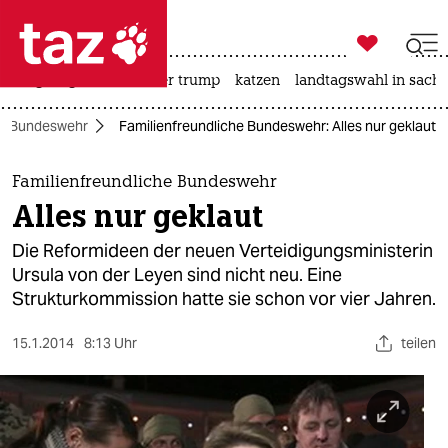

taz zahl ich
bergsteigen
usa unter trump
katzen
landtagswahl in sachs

taz zahl ich
Bundeswehr
Familienfreundliche Bundeswehr: Alles nur geklaut
taz zahl ich
themen
Familienfreundliche Bundeswehr
Alles nur geklaut
politik
Die Reformideen der neuen Verteidigungsministerin
öko
Ursula von der Leyen sind nicht neu. Eine
Strukturkommission hatte sie schon vor vier Jahren.
gesellschaft
15.1.2014
8:13 Uhr
teilen
kultur
sport