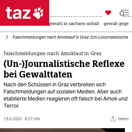

taz zahl ich
hitze
surfen
landtagswahl in sachsen-anhalt
gewalt gegen

taz zahl ich
en
Falschmeldungen nach Amoklauf in Graz: (Un-)Journalistische R
taz zahl ich
themen
Falschmeldungen nach Amoklauf in Graz
(Un-)Journalistische Reflexe
politik
bei Gewalttaten
öko
Nach den Schüssen in Graz verbreiten sich
Falschmeldungen auf sozialen Medien. Aber auch
gesellschaft
etablierte Medien reagieren oft falsch bei Amok und
Terror.
kultur
sport
13.6.2025
8:27 Uhr
teilen