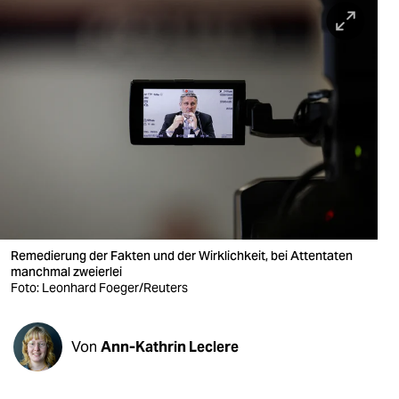
berlin
nord
wahrheit
verlag
verlag
veranstaltungen
shop
Remedierung der Fakten und der Wirklichkeit, bei Attentaten
fragen & hilfe
manchmal zweierlei
Foto: Leonhard Foeger/Reuters
unterstützen
abo
Von
Ann-Kathrin Leclere
genossenschaft