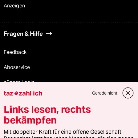
Anzeigen
Fragen & Hilfe
Feedback
Aboservice
ePaper Login
taz
zahl ich
Gerade nicht

Downloads für Abonnierende
Links lesen, rechts
bekämpfen
© 2026 taz Verlags und Vertriebs GmbH
Mit doppelter Kraft für eine offene Gesellschaft!
Alle Rechte vorbehalten. Bei rechtlichen Fragen oder für Genehmigungen
wenden Sie sich bitte an
lizenzen@taz.de