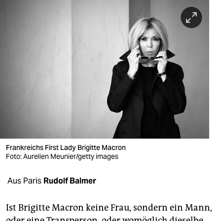
berlin
nord
wahrheit
verlag
verlag
veranstaltungen
shop
fragen & hilfe
Frankreichs First Lady Brigitte Macron
Foto: Aurelien Meunier/getty images
unterstützen
Aus Paris
Rudolf Balmer
abo
genossenschaft
Ist Brigitte Macron keine Frau, sondern ein Mann,
oder eine Transperson, oder womöglich dieselbe