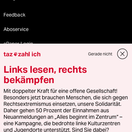
Feedback
Aboservice
ePaper Login
taz
zahl ich
Gerade nicht

Downloads für Abonnierende
Links lesen, rechts
bekämpfen
© 2026 taz Verlags und Vertriebs GmbH
Alle Rechte vorbehalten. Bei rechtlichen Fragen oder für Genehmigungen
Mit doppelter Kraft für eine offene Gesellschaft!
wenden Sie sich bitte an
lizenzen@taz.de
Besonders jetzt brauchen Menschen, die sich gegen
Rechtsextremismus einsetzen, unsere Solidarität.
Daher gehen 50 Prozent der Einnahmen aus
Feedback
Redaktionsstatut
Kommune-Richtlinien
KI-
Neuanmeldungen an „Alles beginnt im Zentrum“ –
eine Kampagne, die bedrohte linke Kulturzentren
Leitlinie
Informant
Datenschutz
Impressum
AGB
und Jugendorte unterstützt. Sind Sie dabei?