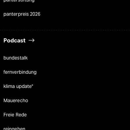
panterpreis 2026
Podcast
bundestalk
fernverbindung
klima update°
Mauerecho
Freie Rede
reingehen