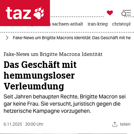

taz zahl ich
hitze
landtagswahl in sachsen-anhalt
iran-krieg
christophe

taz zahl ich
ag
Fake-News um Brigitte Macrons Identität: Das Geschäft mit h
taz zahl ich
themen
Fake-News um Brigitte Macrons Identität
Das Geschäft mit
politik
hemmungsloser
öko
Verleumdung
gesellschaft
Seit Jahren behaupten Rechte, Brigitte Macron sei
gar keine Frau. Sie versucht, juristisch gegen die
kultur
hetzerische Kampagne vorzugehen.
sport
6.11.2025
20:00 Uhr
teilen