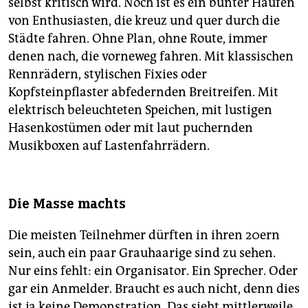
selbst kritisch wird. Noch ist es ein bunter Haufen
Kempten
, 17 Uhr, Hildegardplatz
von Enthusiasten, die kreuz und quer durch die
Städte fahren. Ohne Plan, ohne Route, immer
Koblenz
, 18 Uhr, Hbf
denen nach, die vorneweg fahren. Mit klassischen
Köln
, 17.30 Uhr, Rudolfplatz
Rennrädern, stylischen Fixies oder
Kopfsteinpflaster abfedernden Breitreifen. Mit
Konstanz, 17 Uhr, noch offen
elektrisch beleuchteten Speichen, mit lustigen
Leipzig
, 18 Uhr, Augustusplatz
Hasenkostümen oder mit laut puchernden
Nürnberg
, 18 Uhr, Opernhaus
Musikboxen auf Lastenfahrrädern.
Oldenburg
, 18.30 Uhr, Hbf
Paderborn
, 18 Uhr, Hbf
Die Masse machts
Trier
, 16 Uhr, Viehmarkt
Die meisten Teilnehmer dürften in ihren 20ern
Weitere Orte:
Auch in
Dortmund
,
Düsseldorf
,
sein, auch ein paar Grauhaarige sind zu sehen.
Frankfurt a. M
.,
München
,
Stuttgart
,
Wuppertal
gibt
Nur eins fehlt: ein Organisator. Ein Sprecher. Oder
es Critical-Mass-Gruppen, sie treffen sich aber an
gar ein Anmelder. Braucht es auch nicht, denn dies
anderen Tagen im Monat. Eine Übersicht findet man
ist ja keine Demonstration. Das sieht mittlerweile
unter
www.critical-mass.de
. Infos zur weltweiten