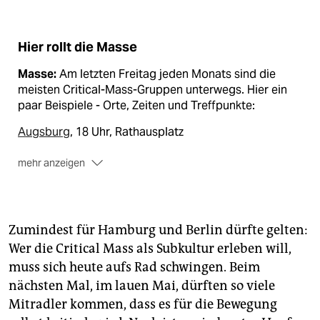
Hier rollt die Masse
Masse:
Am letzten Freitag jeden Monats sind die
meisten Critical-Mass-Gruppen unterwegs. Hier ein
paar Beispiele - Orte, Zeiten und Treffpunkte:
Augsburg
, 18 Uhr, Rathausplatz
mehr anzeigen
Berlin
, 20 Uhr, Heinrichplatz
Bremen
, 19 Uhr, Hauptbahnhof
Zumindest für Hamburg und Berlin dürfte gelten:
Freiburg
, 18 Uhr, Stadttheater
Wer die Critical Mass als Subkultur erleben will,
Greifswald
, 18 Uhr, Mensa
muss sich heute aufs Rad schwingen. Beim
Hamburg
, 19 Uhr, noch offen
nächsten Mal, im lauen Mai, dürften so viele
Mitradler kommen, dass es für die Bewegung
Hannover
, 18.30 Uhr, Neues Rathaus