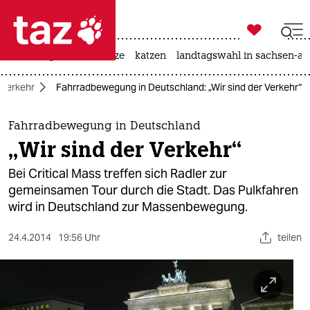

taz zahl ich
iran-krieg
ceuta
hitze
katzen
landtagswahl in sachsen-an

taz zahl ich
Verkehr
Fahrradbewegung in Deutschland: „Wir sind der Verkehr“
taz zahl ich
themen
Fahrradbewegung in Deutschland
„Wir sind der Verkehr“
politik
Bei Critical Mass treffen sich Radler zur
öko
gemeinsamen Tour durch die Stadt. Das Pulkfahren
wird in Deutschland zur Massenbewegung.
gesellschaft
24.4.2014
19:56 Uhr
teilen
kultur
sport