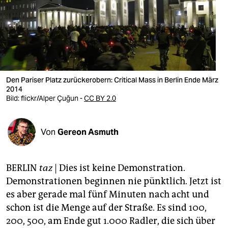
berlin
nord
wahrheit
verlag
Den Pariser Platz zurückerobern: Critical Mass in Berlin Ende März
verlag
2014
Bild:
flickr/Alper Çuğun -
CC BY 2.0
veranstaltungen
shop
Von
Gereon Asmuth
fragen & hilfe
BERLIN
taz
| Dies ist keine Demonstration.
unterstützen
Demonstrationen beginnen nie pünktlich. Jetzt ist
abo
es aber gerade mal fünf Minuten nach acht und
schon ist die Menge auf der Straße. Es sind 100,
genossenschaft
200, 500, am Ende gut 1.000 Radler, die sich über