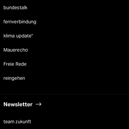
bundestalk
fernverbindung
klima update°
Mauerecho
Freie Rede
reingehen
Newsletter
team zukunft