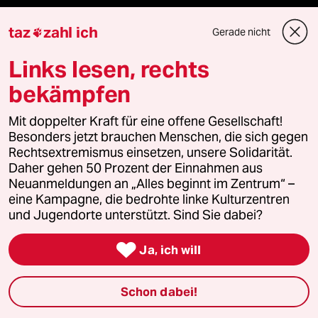
Reisen
taz
zahl ich
Gerade nicht

Kantine
Links lesen, rechts
bekämpfen
Shop
Mit doppelter Kraft für eine offene Gesellschaft!
Anzeigen
Besonders jetzt brauchen Menschen, die sich gegen
Rechtsextremismus einsetzen, unsere Solidarität.
Daher gehen 50 Prozent der Einnahmen aus
Neuanmeldungen an „Alles beginnt im Zentrum“ –
Fragen & Hilfe
eine Kampagne, die bedrohte linke Kulturzentren
und Jugendorte unterstützt. Sind Sie dabei?
Feedback

Ja, ich will
Aboservice
Schon dabei!
ePaper Login