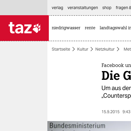
hautnavigation anspringen
hauptinhalt anspringen
footer anspringen
verlag
veranstaltungen
shop
fragen &
niedrigwasser
rente
landtagswahl i

taz zahl ich
taz zahl ich
Startseite
Kultur
Netzkultur
Met
themen
politik
Facebook u
Die G
öko
Um aus der
gesellschaft
„Countersp
kultur
15.9.2015
9:43
sport