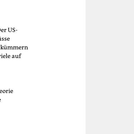
Der US-
üsse
zu kümmern
iele auf
eorie
e