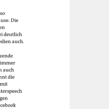
 so
use. Die
ren
i deutlich
edien auch.
tzende
d immer
ch auch
hnt die
 mit
nterspeech
egen
acebook