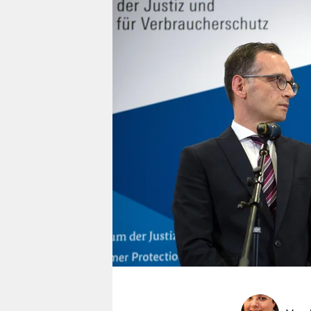
berlin
nord
wahrheit
verlag
verlag
veranstaltungen
shop
fragen & hilfe
unterstützen
abo
genossenschaft