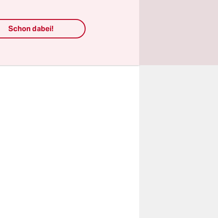
itsgruppe
Schon dabei!
terne
ll Facebook