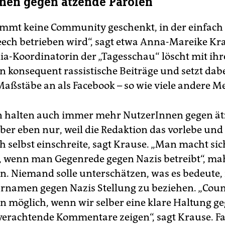
nen gegen ätzende Parolen
mt keine Community geschenkt, in der einfach
ech betrieben wird“, sagt etwa Anna-Mareike Kra
ia-Koordinatorin der „Tagesschau“ löscht mit ih
n konsequent rassistische Beiträge und setzt dabe
Maßstäbe an als Facebook – so wie viele andere M
n halten auch immer mehr NutzerInnen gegen ä
aber eben nur, weil die Redaktion das vorlebe un
h selbst einschreite, sagt Krause. „Man macht si
, wenn man Gegenrede gegen Nazis betreibt“, ma
n. Niemand solle unterschätzen, was es bedeute,
rnamen gegen Nazis Stellung zu beziehen. „Cou
ann möglich, wenn wir selber eine klare Haltung g
rachtende Kommentare zeigen“, sagt Krause. F