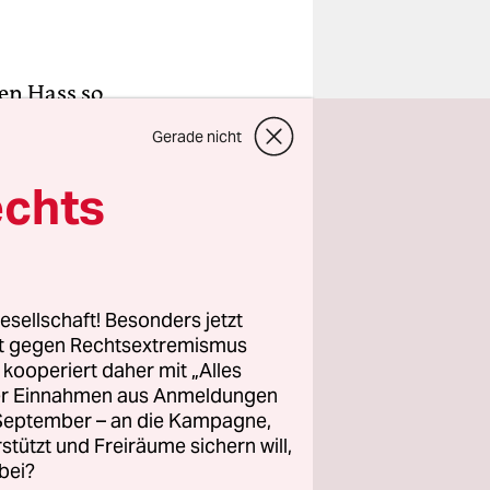
en Hass so
hen“ an die
Gerade nicht
 obwohl er
Meinungsbild
echts
bald
h besser –
esellschaft! Besonders jetzt
rt gegen Rechtsextremismus
 mit den
z kooperiert daher mit „Alles
telbar zu
ller Einnahmen aus Anmeldungen
r Ansatz,
. September – an die Kampagne,
rstützt und Freiräume sichern will,
bei?
 auch