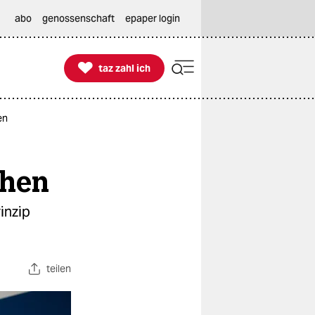
abo
genossenschaft
epaper login

taz zahl ich
taz zahl ich
en
ehen
inzip
teilen