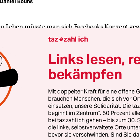
Daniel Bouhs
n Leben müsste man sich Facebooks Konzept geg
: Ein Nazi schmiert sein „Deutschland den Deutsc
taz
zahl ich

er Hausbesitzer lässt die Parole einfach stehen,
 anders denkt. Aber er wolle ja das öffentliche 
Links lesen, r
älschen. Wenn alles gut läuft, kommt wenigstens 
bekämpfen
ei und sprayt ein dickes „Pfui!“ dazu oder – noc
raus!“.
Mit doppelter Kraft für eine offene G
brauchen Menschen, die sich vor O
s will das „asoziale Netzwerk“ (
B.Z.
) auch künftig
einsetzen, unsere Solidarität. Die ta
aften seiner Nutzer umgehen, so sie nicht unmit
beginnt im Zentrum“. 50 Prozent a
rufen. „Counterspeech“, also Gegenrede, heißt de
bei taz zahl ich gehen – bis zum 30
ok nach dem Gespräch seiner Vertreter mit
die linke, selbstverwaltete Orte unte
bevor sie verschwinden. Sind Sie da
izminister Heiko Maas (SPD) nach den USA nun