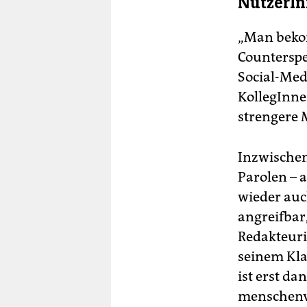
NutzerIn
„Man bekom
Counterspe
Social-Med
KollegInne
strengere 
Inzwische
Parolen – 
wieder auc
angreifbar
Redakteuri
seinem Kla
ist erst d
menschenve