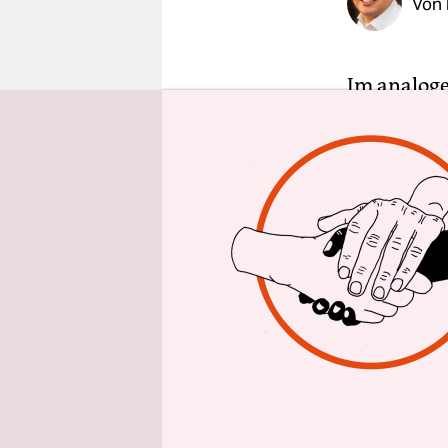
Von
epaper login
Im analoge
vorstellen
Wand und d
selbst ganz
nicht verf
jemand vorb
ein „Nazis 
Nicht ander
Hassbotsch
Gewalt auf
den Facebo
Bundesjust