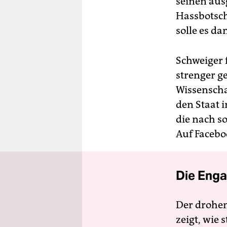
seinen aus
Hassbotscha
solle es d
Schweiger 
strenger g
Wissenschaf
den Staat i
die nach 
Auf Faceboo
Die Enga
Der drohe
zeigt, wie