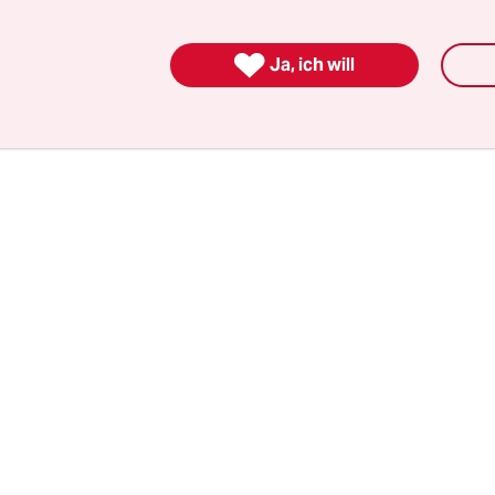
e fördern will. Dazu kommen übliche
ngversprechen wie die Mitgründung einer Arbe

Ja, ich will
 im Netz sowie finanziellen Zuwendungen für ex
elbst etwas ändern, gar mehr Leute einsetzen, wi