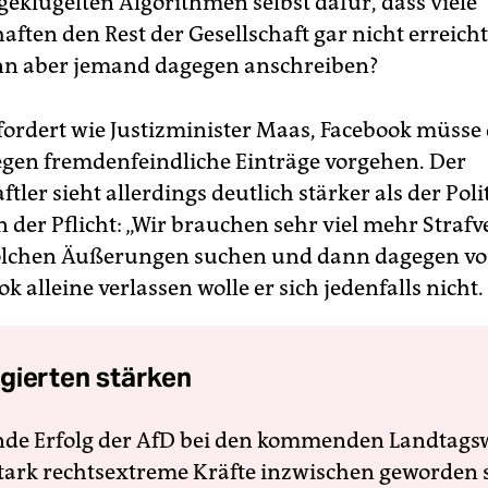
geklügelten Algorithmen selbst dafür, dass viele
ften den Rest der Gesellschaft gar nicht erreicht
ann aber jemand dagegen anschreiben?
fordert wie Justizminister Maas, Facebook müsse 
egen fremdenfeindliche Einträge vorgehen. Der
tler sieht allerdings deutlich stärker als der Pol
n der Pflicht: „Wir brauchen sehr viel mehr Strafv
solchen Äußerungen suchen und dann dagegen vo
k alleine verlassen wolle er sich jedenfalls nicht.
gierten stärken
nde Erfolg der AfD bei den kommenden Landtags
 stark rechtsextreme Kräfte inzwischen geworden 