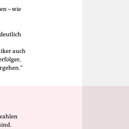
en – wie
deutlich
itiker auch
erfolger,
rgehen.“
wahlen
sind.