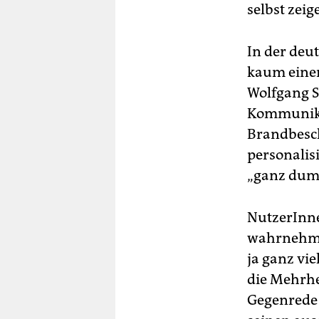
selbst zei
In der deu
kaum einer
Wolfgang S
Kommunika
Brandbesch
personalisi
„ganz dum
NutzerInne
wahrnehmen
ja ganz vie
die Mehrhei
Gegenrede 