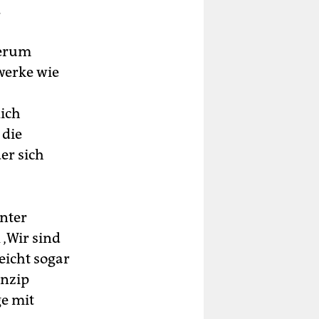
.
derum
werke wie
ich
 die
der sich
nter
‚Wir sind
eicht sogar
inzip
e mit