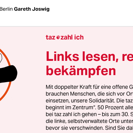
Berlin
Gareth Joswig
ienstag der zweiten Woche, des zweiten Monats 
taz
zahl ich

et der „Safer Internet Day“ statt. Menschen aller
pen sollen an diesem Tag auf mehr Sicherheit m
Links lesen, r
tionsmittel achten. Das
EU-Programm
gibt es s
bekämpfen
16 eine Förderung von zehn Millionen Euro.
re richtet sich das Programm an Kinder, Eltern 
Mit doppelter Kraft für eine offene G
ne Aufklärungskampagne in Schulen sowie den he
brauchen Menschen, die sich vor O
einsetzen, unsere Solidarität. Die ta
nalen Aktionstag. In Deutschland macht insbeson
beginnt im Zentrum“. 50 Prozent a
safe.de
“ auf Gefahren im Internet aufmerksam. 
bei taz zahl ich gehen – bis zum 30
n dabei unter dem Motto „extrem im Netz“ Cybe
die linke, selbstverwaltete Orte unte
bevor sie verschwinden. Sind Sie da
waltvideos, rassistische Hassbotschaften und e