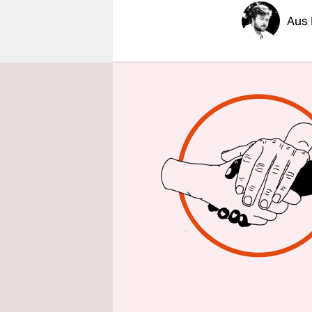
epaper login
Aus 
An jedem D
Jahres find
Altersgrup
Kommunika
erhielt 20
Insbesonde
Es gibt ei
internatio
Seite „
klick
Jahr stehe
extreme Ge