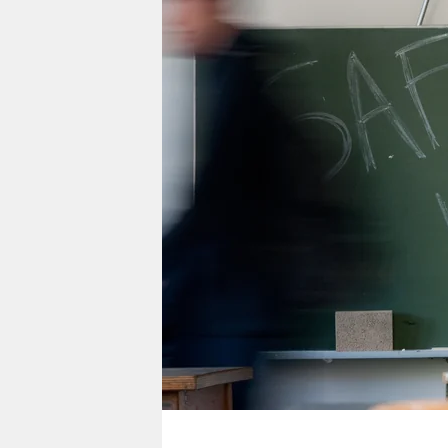
berlin
nord
wahrheit
verlag
verlag
veranstaltungen
shop
fragen & hilfe
unterstützen
abo
genossenschaft