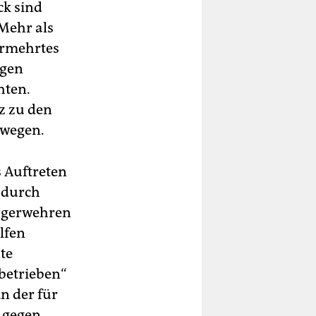
ck sind
 Mehr als
vermehrtes
ngen
hten.
z zu den
ewegen.
 Auftreten
 durch
ürgerwehren
lfen
nte
betrieben“
n der für
 gegen