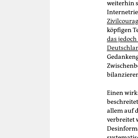
weiterhin 
Internetri
Zivilcoura
köpfigen T
das jedoch
Deutschlan
Gedankengu
Zwischenb
bilanziere
Einen wir
beschreitet
allem auf 
verbreitet 
Desinforma
systematisc