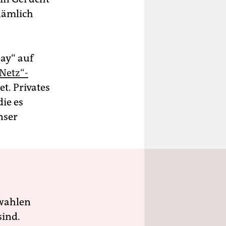
 nämlich
Day“ auf
Netz“-
t. Privates
die es
nser
wahlen
sind.