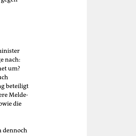
inister
ge nach:
net um?
uch
g beteiligt
ere Melde-
owie die
en dennoch