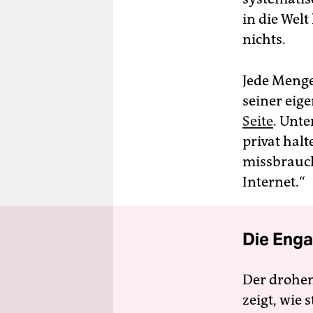
in die Welt
nichts.
Jede Menge 
seiner eig
Seite
. Unte
privat halt
missbrauch
Internet.“
Die Enga
Der drohe
zeigt, wie