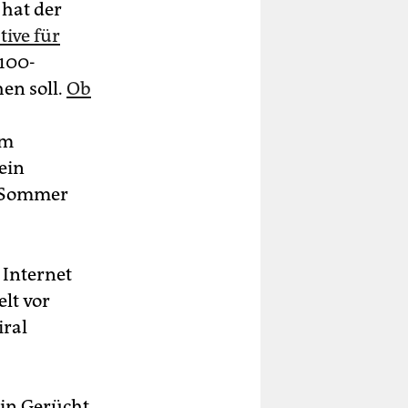
 hat der
ative für
 100-
en soll.
Ob
em
ein
n Sommer
Internet
elt vor
iral
ein Gerücht