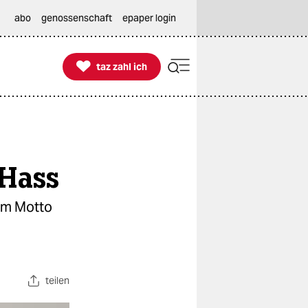
abo
genossenschaft
epaper login

taz zahl ich
taz zahl ich
 Hass
dem Motto
teilen