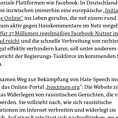
soziale Plattformen wie Facebook: In Deutschland
ese inzwischen immerhin eine europäische „
Initi
ge Online“
ins Leben gerufen, die mit einem rund
eam aktiv gegen Hasskommentare im Netz vorgeh
 für 27 Millionen regelmäßige Facebook-Nutzer in
d reicht
und die schnelle Verbreitung von recht
t effektiv verhindern kann, soll unter anderem 
ericht der Regierungs-Taskforce im kommende
n.
ksamen Weg zur Bekämpfung von Hate-Speech im 
 das Online-Portal „
hoaxmap.org
“: Die Website zi
das Widerlegen von rassistischen Gerüchten, die v
werden. Sie vollzieht nach, wie sich rassistische
tionen im Internet verbreiten und widerlegt sie
h. Auf einer Karte lässt sich nachvollziehen, wo 