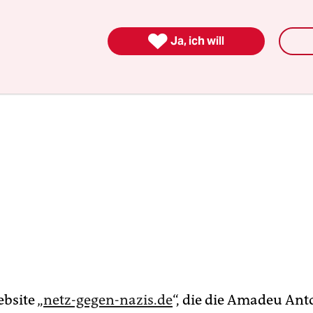
ineaktivitäten im Fokus.

Ja, ich will
bsite „
netz-gegen-nazis.de
“, die die Amadeu Ant