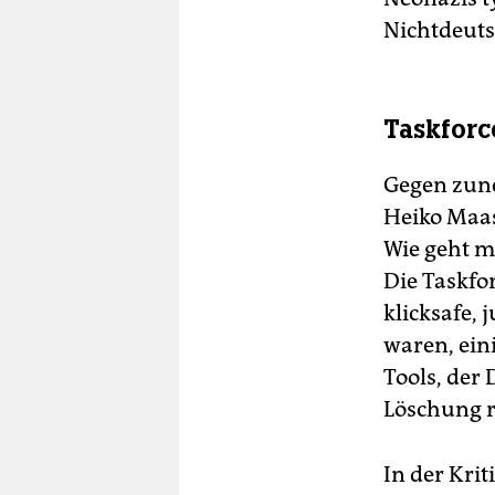
Nichtdeuts
Taskforc
Gegen zune
Heiko Maa
Wie geht m
Die Taskfo
klicksafe,
waren, ein
Tools, der
Löschung r
In der Kri