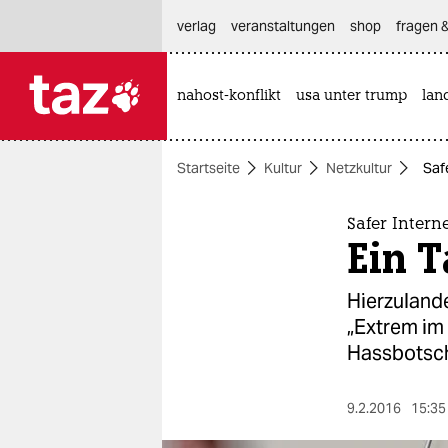
hautnavigation anspringen
hauptinhalt anspringen
footer anspringen
verlag
veranstaltungen
shop
fragen &
nahost-konflikt
usa unter trump
lan

taz zahl ich
taz zahl ich
Startseite
Kultur
Netzkultur
Saf
themen
politik
Safer Intern
Ein T
öko
Hierzulande
gesellschaft
„Extrem im 
Hassbotsch
kultur
sport
9.2.2016
15:35