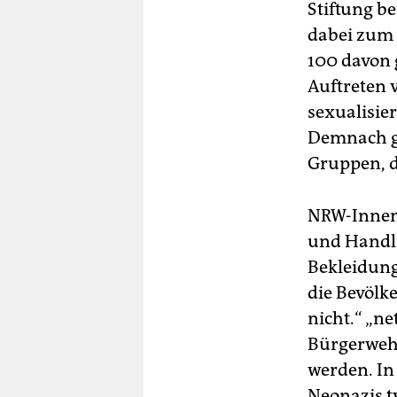
Stiftung b
dabei zum 
100 davon g
Auftreten 
sexualisie
Demnach g
Gruppen, d
NRW-Innenm
und Handlu
Bekleidung
die Bevölke
nicht.“ „ne
Bürgerwehr
werden. In
Neonazis t