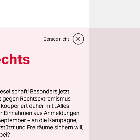
eines
Gerade nicht
oderner
echts
eit 1999, es
und Lehrer.
esellschaft! Besonders jetzt
utigen
rt gegen Rechtsextremismus
z kooperiert daher mit „Alles
dere die
ller Einnahmen aus Anmeldungen
In diesem
. September – an die Kampagne,
rmobbing,
rstützt und Freiräume sichern will,
bei?
xtrem