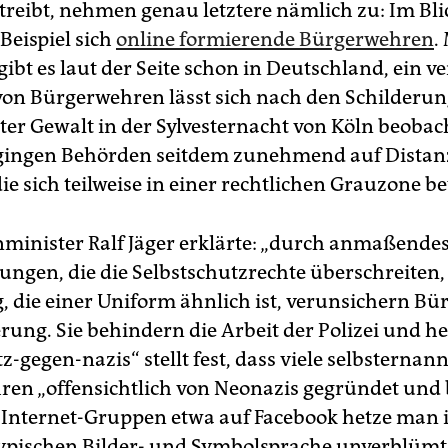
etreibt, nehmen genau letztere nämlich zu: Im Bli
Beispiel sich
online formierende Bürgerwehren
.
ibt es laut der Seite schon in Deutschland, ein 
von Bürgerwehren lässt sich nach den Schilderu
rter Gewalt in der Sylvesternacht von Köln beobac
ingen Behörden seitdem zunehmend auf Distan
ie sich teilweise in einer rechtlichen Grauzone b
inister Ralf Jäger erklärte: „durch anmaßendes
ngen, die die Selbstschutzrechte überschreiten,
, die einer Uniform ähnlich ist, verunsichern B
rung. Sie behindern die Arbeit der Polizei und he
tz-gegen-nazis“ stellt fest, dass viele selbsternan
en „offensichtlich von Neonazis gegründet und 
 Internet-Gruppen etwa auf Facebook hetze man i
ypischen Bilder- und Symbolsprache unverblümt