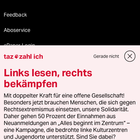
Feedback
Aboservice
ePaper Login
taz
zahl ich
Gerade nicht

Downloads für Abonnierende
Links lesen, rechts
bekämpfen
© 2026 taz Verlags und Vertriebs GmbH
Mit doppelter Kraft für eine offene Gesellschaft!
Alle Rechte vorbehalten. Bei rechtlichen Fragen oder für Genehmigungen
wenden Sie sich bitte an
lizenzen@taz.de
Besonders jetzt brauchen Menschen, die sich gegen
Rechtsextremismus einsetzen, unsere Solidarität.
Daher gehen 50 Prozent der Einnahmen aus
Feedback
Redaktionsstatut
Kommune-Richtlinien
KI-
Neuanmeldungen an „Alles beginnt im Zentrum“ –
eine Kampagne, die bedrohte linke Kulturzentren
Leitlinie
Informant
Datenschutz
Impressum
AGB
und Jugendorte unterstützt. Sind Sie dabei?