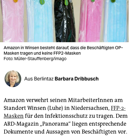
berlin
nord
wahrheit
verlag
Amazon in Winsen besteht darauf, dass die Beschäftigten OP-
verlag
Masken tragen und keine FFP2-Masken
Foto: Müller-Stauffenberg/imago
veranstaltungen
shop
Aus Berlintaz
Barbara Dribbusch
fragen & hilfe
Amazon verwehrt seinen MitarbeiterInnen am
unterstützen
Standort Winsen (Luhe) in Niedersachsen,
FFP-2-
abo
Masken
für den Infektionsschutz zu tragen. Dem
ARD-Magazin „Panorama“ liegen entsprechende
genossenschaft
Dokumente und Aussagen von Beschäftigten vor.