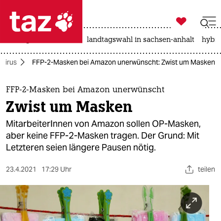

taz zahl ich
niedrigwasser
rente
landtagswahl in sachsen-anhalt
hybri

taz zahl ich
virus
FFP-2-Masken bei Amazon unerwünscht: Zwist um Masken
taz zahl ich
themen
FFP-2-Masken bei Amazon unerwünscht
Zwist um Masken
politik
MitarbeiterInnen von Amazon sollen OP-Masken,
öko
aber keine FFP-2-Masken tragen. Der Grund: Mit
Letzteren seien längere Pausen nötig.
gesellschaft
23.4.2021
17:29 Uhr
teilen
kultur
sport