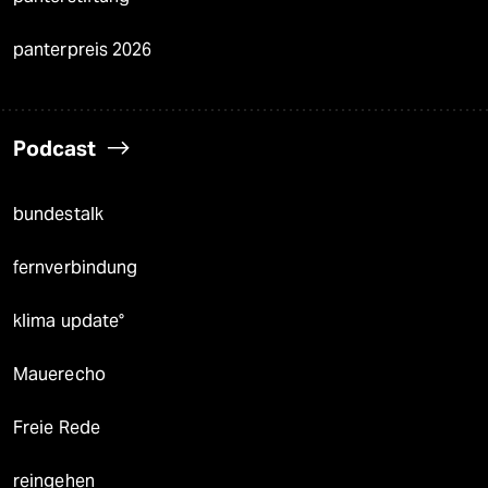
panterpreis 2026
Podcast
bundestalk
fernverbindung
klima update°
Mauerecho
Freie Rede
reingehen