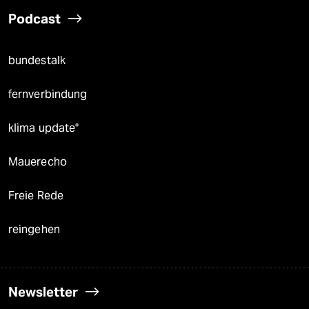
Podcast
bundestalk
fernverbindung
klima update°
Mauerecho
Freie Rede
reingehen
Newsletter