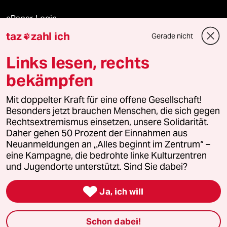
ePaper Login
taz
zahl ich
Gerade nicht

Downloads für Abonnierende
Links lesen, rechts
bekämpfen
© 2026 taz Verlags und Vertriebs GmbH
Mit doppelter Kraft für eine offene Gesellschaft!
Alle Rechte vorbehalten. Bei rechtlichen Fragen oder für Genehmigungen
wenden Sie sich bitte an
lizenzen@taz.de
Besonders jetzt brauchen Menschen, die sich gegen
Rechtsextremismus einsetzen, unsere Solidarität.
Daher gehen 50 Prozent der Einnahmen aus
Feedback
Redaktionsstatut
Kommune-Richtlinien
KI-
Neuanmeldungen an „Alles beginnt im Zentrum“ –
eine Kampagne, die bedrohte linke Kulturzentren
Leitlinie
Informant
Datenschutz
Impressum
AGB
und Jugendorte unterstützt. Sind Sie dabei?
Seitenwende
Einwilligungen widerrufen (Ads)

Ja, ich will
Schon dabei!