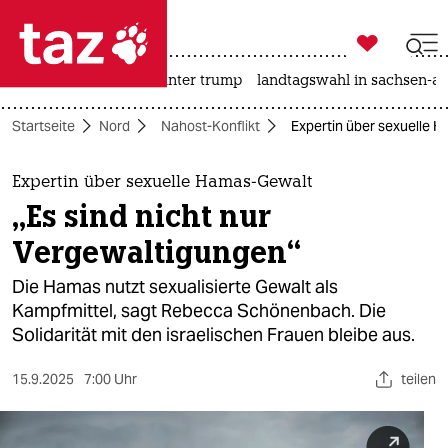

taz zahl ich
nahost-konflikt
usa unter trump
landtagswahl in sachsen-an

taz zahl ich
Startseite
Nord
Nahost-Konflikt
Expertin über sexuelle H
taz zahl ich
themen
Expertin über sexuelle Hamas-Gewalt
„Es sind nicht nur
politik
Vergewaltigungen“
öko
Die Hamas nutzt sexualisierte Gewalt als
Kampfmittel, sagt Rebecca Schönenbach. Die
gesellschaft
Solidarität mit den israelischen Frauen bleibe aus.
kultur
15.9.2025
7:00 Uhr
teilen
sport