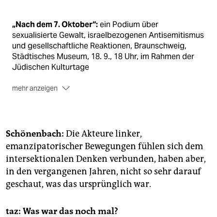
„Nach dem 7. Oktober“:
ein Podium über
sexualisierte Gewalt, israelbezogenen Antisemitismus
und gesellschaft­liche Reaktionen, Braunschweig,
Städtisches Museum, 18. 9., 18 Uhr, im Rahmen der
Jüdischen Kulturtage
mehr anzeigen
Anmeldung
erforderlich bis zum 16. 9.:
veranstaltungen@ij-n.de oder ☎ 0178-67 23 594
Schönenbach:
Die Akteure linker,
emanzipatorischer Bewegungen fühlen sich dem
intersektionalen Denken verbunden, haben aber,
in den vergangenen Jahren, nicht so sehr darauf
geschaut, was das ursprünglich war.
taz: Was war das noch mal?