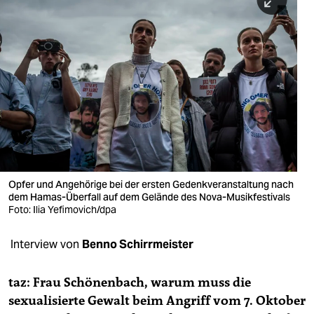
berlin
nord
wahrheit
verlag
verlag
veranstaltungen
shop
Opfer und Angehörige bei der ersten Gedenkveranstaltung nach
dem Hamas-Überfall auf dem Gelände des Nova-Musikfestivals
fragen & hilfe
Foto: Ilia Yefimovich/dpa
unterstützen
Interview von
Benno Schirrmeister
abo
taz: Frau Schönenbach, warum muss die
genossenschaft
sexualisierte Gewalt beim Angriff vom 7. Oktober