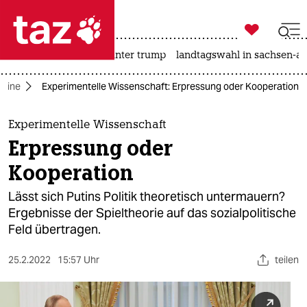

taz zahl ich
nahost-konflikt
usa unter trump
landtagswahl in sachsen-an

taz zahl ich
raine
Experimentelle Wissenschaft: Erpressung oder Kooperation
taz zahl ich
themen
Experimentelle Wissenschaft
Erpressung oder
politik
Kooperation
öko
Lässt sich Putins Politik theoretisch untermauern?
Ergebnisse der Spieltheorie auf das sozialpolitische
gesellschaft
Feld übertragen.
kultur
25.2.2022
15:57 Uhr
teilen
sport