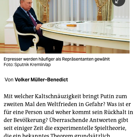
berlin
nord
wahrheit
verlag
verlag
Erpresser werden häufiger als Repräsentanten gewählt
Foto: Sputnik Kremlin/ap
veranstaltungen
shop
Von
Volker Müller-Benedict
fragen & hilfe
Mit welcher Kaltschnäuzigkeit bringt Putin zum
unterstützen
zweiten Mal den Weltfrieden in Gefahr? Was ist er
für eine Person und woher kommt sein Rückhalt in
abo
der Bevölkerung? Überraschende Antworten gibt
genossenschaft
seit einiger Zeit die experimentelle Spiel­theorie,
die ein bekanntes Theorem grundsätzlich