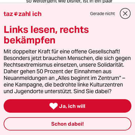
so weitergeht wie bisher, ist in ein paar
Jahrzehnten ohnehin Feierabend. Dann ist
taz
zahl ich
Gerade nicht
auch egal, wie doll sich Kevin und Sergej

vorher um Förmchen und die
Links lesen, rechts
Sandkastenaufteilung gestritten haben.
bekämpfen
meistkommentiert
Mit doppelter Kraft für eine offene Gesellschaft!
Besonders jetzt brauchen Menschen, die sich gegen
Rechtsextremismus einsetzen, unsere Solidarität.
1
Krise der Demokratie
Daher gehen 50 Prozent der Einnahmen aus
AfD-Wählen als Triebabfuhr
Neuanmeldungen an „Alles beginnt im Zentrum“ –
eine Kampagne, die bedrohte linke Kulturzentren
und Jugendorte unterstützt. Sind Sie dabei?
2
Streit um Rente mit 63

Ja, ich will
Passgenauer Populismus
Schon dabei!
Bundeszentrale für politische Bildung