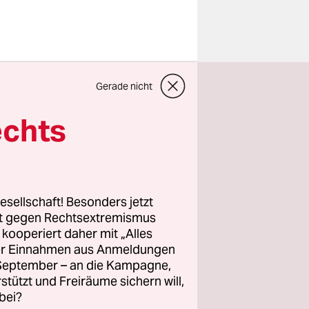
unden
Gerade nicht
r wohnt
echts
fprozess
 Oppenheim
esellschaft! Besonders jetzt
eitete die
rt gegen Rechtsextremismus
z kooperiert daher mit „Alles
og ab.
ller Einnahmen aus Anmeldungen
n des
. September – an die Kampagne,
elche
rstützt und Freiräume sichern will,
sein
bei?