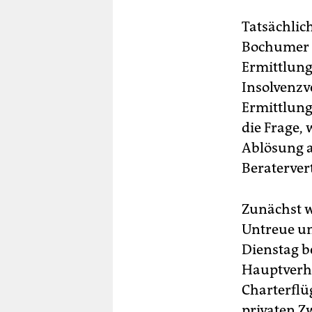
Tatsächlich
Bochumer S
Ermittlung
Insolvenzv
Ermittlung
die Frage,
Ablösung a
Beraterver
Zunächst w
Untreue un
Dienstag b
Hauptverh
Charterflü
privaten Z