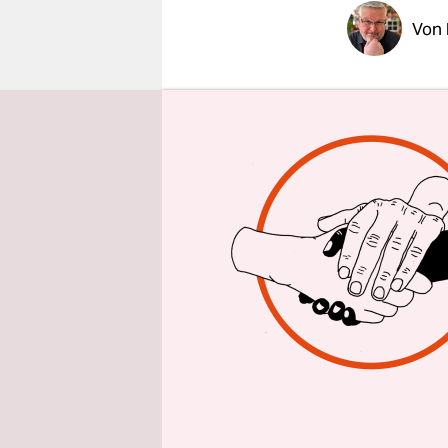
epaper login
Von
KÖLN
taz
|
dauerte di
Landgerich
jetzt in S
gegen die 
geladene E
Zumindest 
Vorsitzend
Warum er 2
todgeweiht
Gründe gab