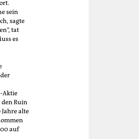
ort.
e sein
h, sagte
n“, tat
Muss es
e
 der
-Aktie
n den Ruin
Jahre alte
ernommen
000 auf