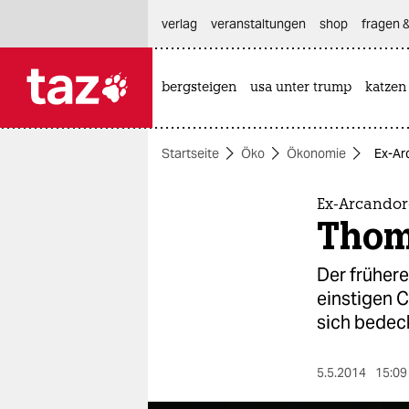
hautnavigation anspringen
hauptinhalt anspringen
footer anspringen
verlag
veranstaltungen
shop
fragen &
bergsteigen
usa unter trump
katzen

taz zahl ich
taz zahl ich
Startseite
Öko
Ökonomie
Ex-Ar
themen
politik
Ex-Arcandor
Thom
öko
Der früher
gesellschaft
einstigen C
sich bedeck
kultur
sport
5.5.2014
15:09