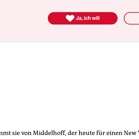
um Bankhaus Sal. Oppenheim?

Ja, ich will
mmt sie von Middelhoff, der heute für einen New 