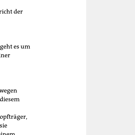
icht der
 geht es um
iner
 wegen
 diesem
pfträger,
sie
 einem