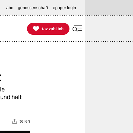
abo
genossenschaft
epaper login

taz zahl ich
taz zahl ich
t
ie
und hält
teilen