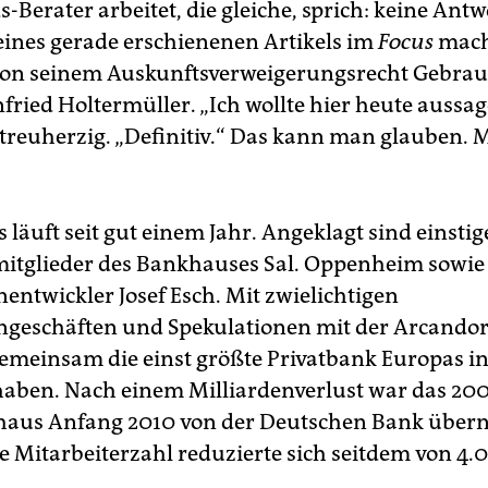
Berater arbeitet, die gleiche, sprich: keine Antw
ines gerade erschienenen Artikels im
Focus
mach
on seinem Auskunftsverweigerungsrecht Gebrauc
ried Holtermüller. „Ich wollte hier heute aussage
treuherzig. „Definitiv.“ Das kann man glauben. 
 läuft seit gut einem Jahr. Angeklagt sind einstig
tglieder des Bankhauses Sal. Oppenheim sowie
entwickler Josef Esch. Mit zwielichtigen
geschäften und Spekulationen mit der Arcandor
 gemeinsam die einst größte Privatbank Europas i
haben. Nach einem Milliardenverlust war das 200 
shaus Anfang 2010 von der Deutschen Bank üb
e Mitarbeiterzahl reduzierte sich seitdem von 4.