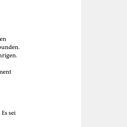
den
rbunden.
hrigen.
ment
Es sei