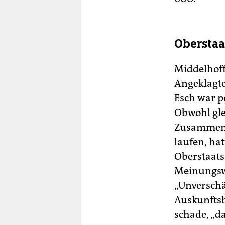
Oberstaa
Middelhoff
Angeklagten
Esch war p
Obwohl gle
Zusammenh
laufen, hat
Oberstaats
Meinungswe
„Unverschä
Auskunftsb
schade, „d