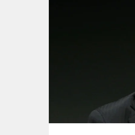
berlin
nord
wahrheit
verlag
verlag
veranstaltungen
shop
fragen & hilfe
unterstützen
abo
genossenschaft