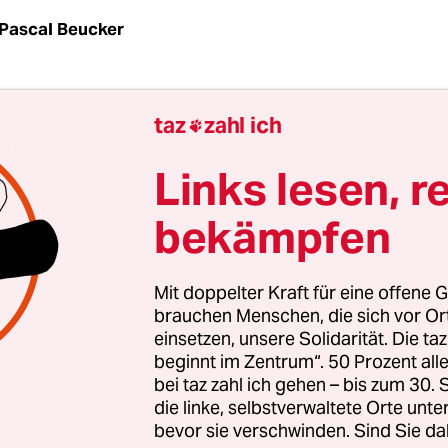
Pascal Beucker
 Es war ein schweigsamer Auftritt. Eineinhalb St
taz
zahl ich

e Stippvisite Thomas Middelhoffs im Saal 210 des
ts Köln. Doch viel mehr als seine Personalien - e
Links lesen, r
aint Tropez – gab der am Montag als Zeuge im Stra
bekämpfen
ehemalige Führung des Kölner Bankhauses Sal.
x-Arcandor-Chef nicht preis.
Mit doppelter Kraft für eine offene G
versuchen wollte es Sabine Grobecker. Tapfer arb
brauchen Menschen, die sich vor O
einsetzen, unsere Solidarität. Die ta
e der 16. Großen Strafkammer ihren Fragenkatal
beginnt im Zentrum“. 50 Prozent a
005 vom Aufsichtsratsvorsitz auf den Chefposte
bei taz zahl ich gehen – bis zum 30
en Handelskonzerns Arcandor gewechselt sei? W
die linke, selbstverwaltete Orte unte
 es für sein Ausscheiden Anfang 2009? Wie war 
bevor sie verschwinden. Sind Sie da