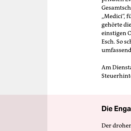
Gesamtscha
„Medici“, f
gehörte di
einstigen 
Esch. So sc
umfassend 
Am Diensta
Steuerhin
Die Enga
Der drohe