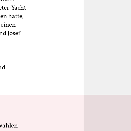
eter-Yacht
en hatte,
seinen
d Josef
h
nd
wahlen