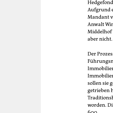
Hedgefonds-
Aufgrund e
Mandant v
Anwalt Winf
Middelhof 
aber nicht.
Der Prozess
Führungsmi
Immobilien
Immobilien
sollen sie
getrieben 
Tradition
worden. Di
600.