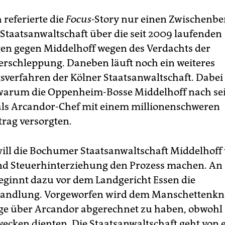
 referierte die
Focus-
Story nur einen Zwischenber
taatsanwaltschaft über die seit 2009 laufenden
en gegen Middelhoff wegen des Verdachts der
erschleppung. Daneben läuft noch ein weiteres
sverfahren der Kölner Staatsanwaltschaft. Dabei
 warum die Oppenheim-Bosse Middelhoff nach se
ls Arcandor-Chef mit einem millionenschweren
trag versorgten.
ill die Bochumer Staatsanwaltschaft Middelhoff
d Steuerhinterziehung den Prozess machen. An
eginnt dazu vor dem Landgericht Essen die
andlung. Vorgeworfen wird dem Manschettenkno
ge über Arcandor abgerechnet zu haben, obwohl 
wecken dienten. Die Staatsanwaltschaft geht von