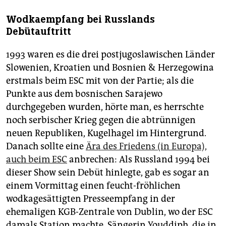
Wodkaempfang bei Russlands
Debütauftritt
1993 waren es die drei postjugoslawischen Länder
Slowenien, Kroatien und Bosnien & Herzegowina
erstmals beim ESC mit von der Partie; als die
Punkte aus dem bosnischen Sarajewo
durchgegeben wurden, hörte man, es herrschte
noch serbischer Krieg gegen die abtrünnigen
neuen Republiken, Kugelhagel im Hintergrund.
Danach sollte eine
Ära des Friedens (in Europa),
auch beim ESC
anbrechen: Als Russland 1994 bei
dieser Show sein Debüt hinlegte, gab es sogar an
einem Vormittag einen feucht-fröhlichen
wodkagesättigten Presseempfang in der
ehemaligen KGB-Zentrale von Dublin, wo der ESC
damals Station machte. Sängerin Youddiph, die in