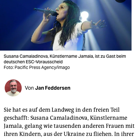
berlin
nord
wahrheit
verlag
verlag
Susana Camaladinova, Künstlername Jamala, ist zu Gast beim
deutschen ESC-Vorausscheid
veranstaltungen
Foto: Pacific Press Agency/imago
shop
Von
Jan Feddersen
fragen & hilfe
unterstützen
Sie hat es auf dem Landweg in den freien Teil
abo
geschafft: Susana Camaladinova, Künstlername
Jamala, gelang wie tausenden anderen Frauen mit
genossenschaft
ihren Kindern, aus der Ukraine zu fliehen. In ihrer