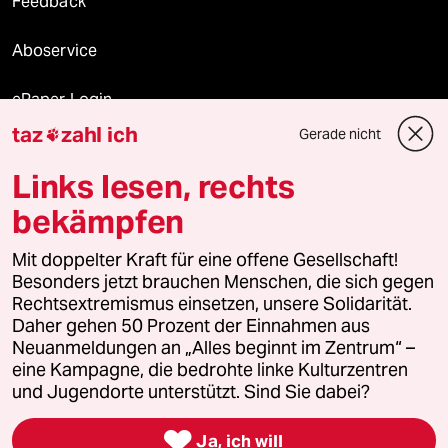
Feedback
Aboservice
ePaper Login
taz
zahl ich
Gerade nicht

Downloads für Abonnierende
Links lesen, rechts
bekämpfen
© 2026 taz Verlags und Vertriebs GmbH
Mit doppelter Kraft für eine offene Gesellschaft!
Alle Rechte vorbehalten. Bei rechtlichen Fragen oder für Genehmigungen
wenden Sie sich bitte an
lizenzen@taz.de
Besonders jetzt brauchen Menschen, die sich gegen
Rechtsextremismus einsetzen, unsere Solidarität.
Daher gehen 50 Prozent der Einnahmen aus
Feedback
Redaktionsstatut
Kommune-Richtlinien
KI-
Neuanmeldungen an „Alles beginnt im Zentrum“ –
eine Kampagne, die bedrohte linke Kulturzentren
Leitlinie
Informant
Datenschutz
Impressum
AGB
und Jugendorte unterstützt. Sind Sie dabei?
Seitenwende
Einwilligungen widerrufen (Ads)

Ja, ich will