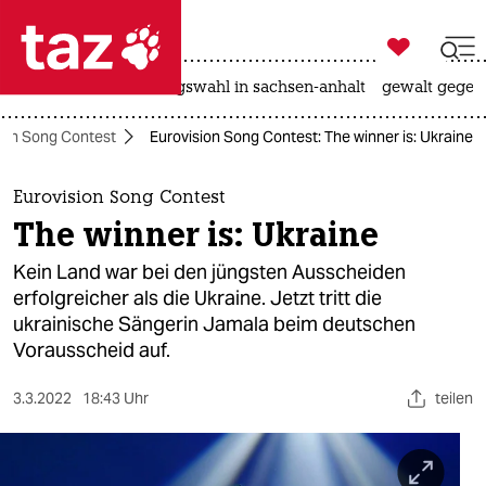

taz zahl ich
hitze
surfen
landtagswahl in sachsen-anhalt
gewalt gegen

taz zahl ich
ion Song Contest
Eurovision Song Contest: The winner is: Ukraine
taz zahl ich
themen
Eurovision Song Contest
The winner is: Ukraine
politik
Kein Land war bei den jüngsten Ausscheiden
öko
erfolgreicher als die Ukraine. Jetzt tritt die
ukrainische Sängerin Jamala beim deutschen
gesellschaft
Vorausscheid auf.
kultur
3.3.2022
18:43 Uhr
teilen
sport