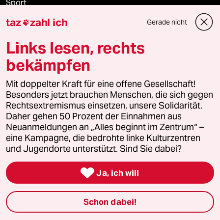
Sport
taz
zahl ich
Gerade nicht

Berlin
Links lesen, rechts
Nord
bekämpfen
Wahrheit
Mit doppelter Kraft für eine offene Gesellschaft!
Besonders jetzt brauchen Menschen, die sich gegen
Rechtsextremismus einsetzen, unsere Solidarität.
Daher gehen 50 Prozent der Einnahmen aus
Themen
Neuanmeldungen an „Alles beginnt im Zentrum“ –
eine Kampagne, die bedrohte linke Kulturzentren
und Jugendorte unterstützt. Sind Sie dabei?
Hitze

Ja, ich will
Surfen
Landtagswahl in Sachsen-Anhalt
Schon dabei!