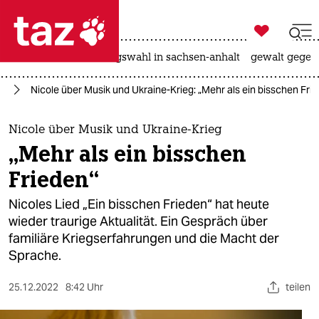

taz zahl ich
hitze
surfen
landtagswahl in sachsen-anhalt
gewalt gegen

taz zahl ich
ag
Nicole über Musik und Ukraine-Krieg: „Mehr als ein bisschen Fri
taz zahl ich
themen
Nicole über Musik und Ukraine-Krieg
„Mehr als ein bisschen
politik
Frieden“
öko
Nicoles Lied „Ein bisschen Frieden“ hat heute
wieder traurige Aktualität. Ein Gespräch über
gesellschaft
familiäre Kriegserfahrungen und die Macht der
Sprache.
kultur
sport
25.12.2022
8:42 Uhr
teilen