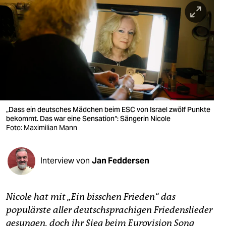
berlin
nord
wahrheit
verlag
verlag
veranstaltungen
„Dass ein deutsches Mädchen beim ESC von Israel zwölf Punkte
bekommt. Das war eine Sensation“: Sängerin Nicole
Foto: Maximilian Mann
shop
fragen & hilfe
Interview von
Jan Feddersen
unterstützen
abo
Nicole hat mit „Ein bisschen Frieden“ das
genossenschaft
populärste aller deutschsprachigen Friedenslieder
gesungen, doch ihr Sieg beim Eurovision Song