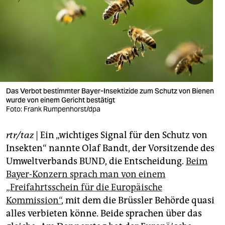
berlin
nord
wahrheit
verlag
verlag
Das Verbot bestimmter Bayer-Insektizide zum Schutz von Bienen
wurde von einem Gericht bestätigt
veranstaltungen
Foto: Frank Rumpenhorst/dpa
shop
rtr/taz
| Ein „wichtiges Signal für den Schutz von
fragen & hilfe
Insekten“ nannte Olaf Bandt, der Vorsitzende des
Umweltverbands BUND, die Entscheidung.
Beim
unterstützen
Bayer-Konzern sprach man von einem
„Freifahrtsschein für die Europäische
abo
Kommission“
, mit dem die Brüssler Behörde quasi
genossenschaft
alles verbieten könne. Beide sprachen über das