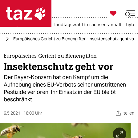

taz zahl ich
niedrigwasser
rente
landtagswahl in sachsen-anhalt
hybri

taz zahl ich
de
Europäisches Gericht zu Bienengiften: Insektenschutz geht vor
taz zahl ich
themen
Europäisches Gericht zu Bienengiften
Insektenschutz geht vor
politik
Der Bayer-Konzern hat den Kampf um die
öko
Aufhebung eines EU-Verbots seiner umstrittenen
Pestizide verloren. Ihr Einsatz in der EU bleibt
gesellschaft
beschränkt.
kultur
6.5.2021
16:00 Uhr
teilen
sport