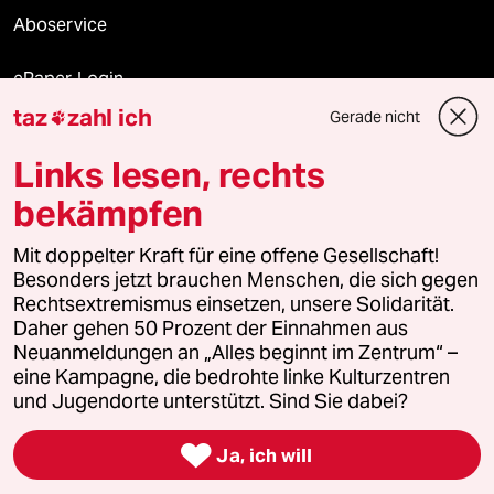
Aboservice
ePaper Login
taz
zahl ich
Gerade nicht

Downloads für Abonnierende
Links lesen, rechts
bekämpfen
© 2026 taz Verlags und Vertriebs GmbH
Mit doppelter Kraft für eine offene Gesellschaft!
Alle Rechte vorbehalten. Bei rechtlichen Fragen oder für Genehmigungen
wenden Sie sich bitte an
lizenzen@taz.de
Besonders jetzt brauchen Menschen, die sich gegen
Rechtsextremismus einsetzen, unsere Solidarität.
Daher gehen 50 Prozent der Einnahmen aus
Feedback
Redaktionsstatut
Kommune-Richtlinien
KI-
Neuanmeldungen an „Alles beginnt im Zentrum“ –
eine Kampagne, die bedrohte linke Kulturzentren
Leitlinie
Informant
Datenschutz
Impressum
AGB
und Jugendorte unterstützt. Sind Sie dabei?
Seitenwende
Einwilligungen widerrufen (Ads)

Ja, ich will