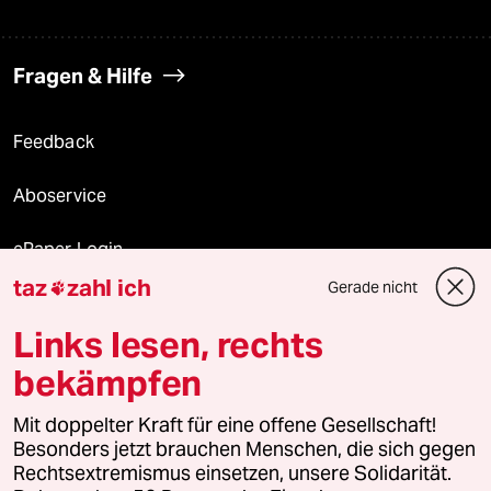
Fragen & Hilfe
Feedback
Aboservice
ePaper Login
taz
zahl ich
Gerade nicht

Downloads für Abonnierende
Links lesen, rechts
bekämpfen
© 2026 taz Verlags und Vertriebs GmbH
Mit doppelter Kraft für eine offene Gesellschaft!
Alle Rechte vorbehalten. Bei rechtlichen Fragen oder für Genehmigungen
wenden Sie sich bitte an
lizenzen@taz.de
Besonders jetzt brauchen Menschen, die sich gegen
Rechtsextremismus einsetzen, unsere Solidarität.