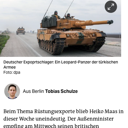
berlin
nord
wahrheit
verlag
verlag
veranstaltungen
Deutscher Expoprtschlager: Ein Leopard-Panzer der türkischen
Armee
shop
Foto: dpa
fragen & hilfe
Aus Berlin
Tobias Schulze
unterstützen
abo
Beim Thema Rüstungsexporte blieb Heiko Maas in
genossenschaft
dieser Woche uneindeutig. Der Außenminister
empfing am Mittwoch seinen britischen