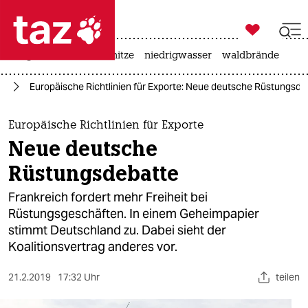

taz zahl ich
krieg in der ukraine
hitze
niedrigwasser
waldbrände

taz zahl ich
nd
Europäische Richtlinien für Exporte: Neue deutsche Rüstungsde
taz zahl ich
themen
Europäische Richtlinien für Exporte
Neue deutsche
politik
Rüstungsdebatte
öko
Frankreich fordert mehr Freiheit bei
Rüstungsgeschäften. In einem Ge­heim­papier
gesellschaft
stimmt Deutschland zu. Dabei sieht der
Koalitionsvertrag anderes vor.
kultur
sport
21.2.2019
17:32 Uhr
teilen