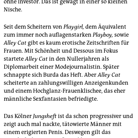
epaper login
ohne Investor. Das ist gewagt in einer so kleinen
Nische.
Seit dem Scheitern von
Playgirl,
dem Äquivalent
zum immer noch auflagenstarken
Playboy,
sowie
Alley Cat
gibt es kaum erotische Zeitschriften für
Frauen. Mit Schönheit und Dessous im Fokus
startete
Alley Cat
in den Nullerjahren als
Diplomarbeit einer Modejournalistin. Später
schnappte sich Burda das Heft. Aber
Alley Cat
scheiterte an zahlungswilligen Anzeigenkunden
und einem Hochglanz-Frauenklischee, das eher
männliche Sexfantasien befriedigte.
Das Kölner
Jungsheft
ist da schon progressiver und
zeigt auch mal nackte, tätowierte Männer mit
einem erigierten Penis. Deswegen gilt das