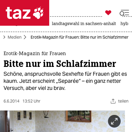

taz zahl ich
niedrigwasser
rente
landtagswahl in sachsen-anhalt
hybri

taz zahl ich
t
Medien
Erotik-Magazin für Frauen: Bitte nur im Schlafzimmer
taz zahl ich
themen
Erotik-Magazin für Frauen
Bitte nur im Schlafzimmer
politik
Schöne, anspruchsvolle Sexhefte für Frauen gibt es
öko
kaum. Jetzt erscheint „Separée“ – ein ganz netter
Versuch, aber viel zu brav.
gesellschaft
6.6.2014
13:52 Uhr
teilen
kultur
sport