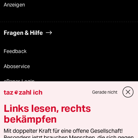
Anzeigen
Fragen & Hilfe
Feedback
Aboservice
ePaper Login
taz
zahl ich
Gerade nicht

Downloads für Abonnierende
Links lesen, rechts
bekämpfen
© 2026 taz Verlags und Vertriebs GmbH
Mit doppelter Kraft für eine offene Gesellschaft!
Alle Rechte vorbehalten. Bei rechtlichen Fragen oder für Genehmigungen
wenden Sie sich bitte an
lizenzen@taz.de
Besonders jetzt brauchen Menschen, die sich gegen