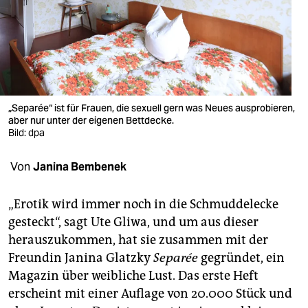
berlin
nord
wahrheit
verlag
„Separée“ ist für Frauen, die sexuell gern was Neues ausprobieren,
verlag
aber nur unter der eigenen Bettdecke.
Bild: dpa
veranstaltungen
Von
Janina Bembenek
shop
fragen & hilfe
„Erotik wird immer noch in die Schmuddelecke
gesteckt“, sagt Ute Gliwa, und um aus dieser
unterstützen
herauszukommen, hat sie zusammen mit der
abo
Freundin Janina Glatzky
Separée
gegründet, ein
Magazin über weibliche Lust. Das erste Heft
genossenschaft
erscheint mit einer Auflage von 20.000 Stück und