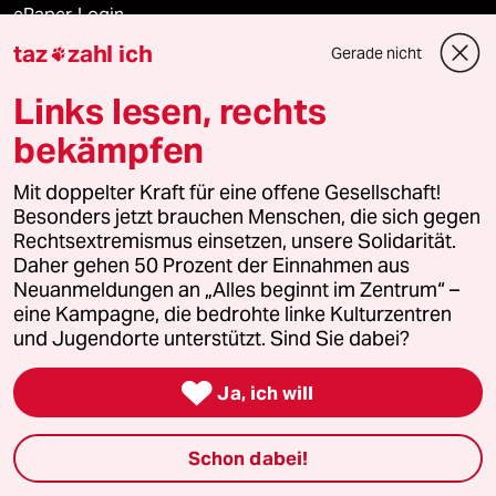
ePaper Login
taz
zahl ich
Gerade nicht

Downloads für Abonnierende
Links lesen, rechts
bekämpfen
© 2026 taz Verlags und Vertriebs GmbH
Mit doppelter Kraft für eine offene Gesellschaft!
Alle Rechte vorbehalten. Bei rechtlichen Fragen oder für Genehmigungen
wenden Sie sich bitte an
lizenzen@taz.de
Besonders jetzt brauchen Menschen, die sich gegen
Rechtsextremismus einsetzen, unsere Solidarität.
Daher gehen 50 Prozent der Einnahmen aus
Feedback
Redaktionsstatut
Kommune-Richtlinien
KI-
Neuanmeldungen an „Alles beginnt im Zentrum“ –
eine Kampagne, die bedrohte linke Kulturzentren
Leitlinie
Informant
Datenschutz
Impressum
AGB
und Jugendorte unterstützt. Sind Sie dabei?
Seitenwende
Einwilligungen widerrufen (Ads)

Ja, ich will
Schon dabei!