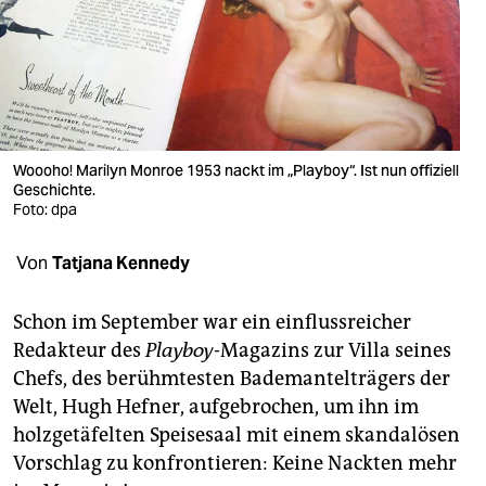
berlin
nord
wahrheit
verlag
Woooho! Marilyn Monroe 1953 nackt im „Playboy“. Ist nun offiziell
verlag
Geschichte.
Foto: dpa
veranstaltungen
Von
Tatjana Kennedy
shop
fragen & hilfe
Schon im September war ein einflussreicher
Redakteur des
Playboy
-Magazins zur Villa seines
unterstützen
Chefs, des berühmtesten Bademantelträgers der
abo
Welt, Hugh Hefner, aufgebrochen, um ihn im
holzgetäfelten Speisesaal mit einem skandalösen
genossenschaft
Vorschlag zu konfrontieren: Keine Nackten mehr