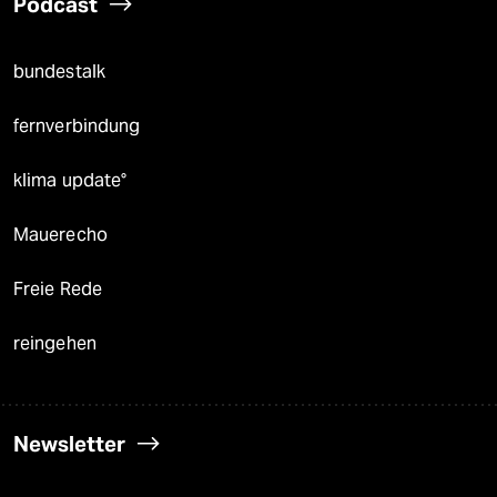
Podcast
bundestalk
fernverbindung
klima update°
Mauerecho
Freie Rede
reingehen
Newsletter