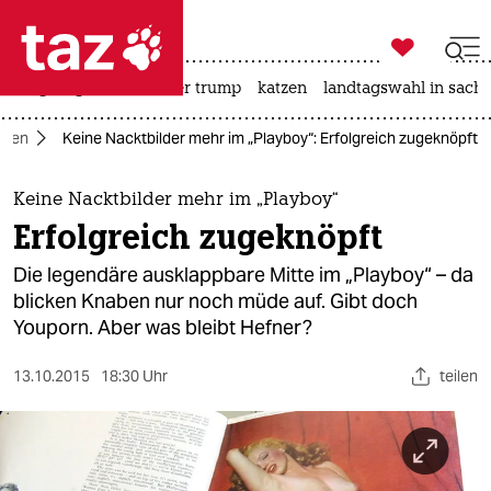

taz zahl ich
bergsteigen
usa unter trump
katzen
landtagswahl in sachs

taz zahl ich
dien
Keine Nacktbilder mehr im „Playboy“: Erfolgreich zugeknöpft
taz zahl ich
themen
Keine Nacktbilder mehr im „Playboy“
Erfolgreich zugeknöpft
politik
Die legendäre ausklappbare Mitte im „Playboy“ – da
öko
blicken Knaben nur noch müde auf. Gibt doch
Youporn. Aber was bleibt Hefner?
gesellschaft
13.10.2015
18:30 Uhr
teilen
kultur
sport