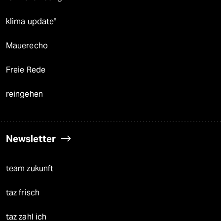
klima update°
Mauerecho
Freie Rede
reingehen
Newsletter
team zukunft
taz frisch
taz zahl ich