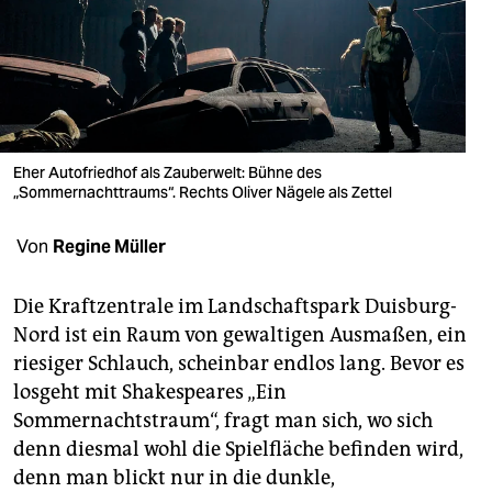
berlin
nord
wahrheit
verlag
Eher Autofriedhof als Zauberwelt: Bühne des
verlag
„Sommernachttraums“. Rechts Oliver Nägele als Zettel
veranstaltungen
Von
Regine Müller
shop
Die Kraftzentrale im Landschaftspark Duisburg-
fragen & hilfe
Nord ist ein Raum von gewaltigen Ausmaßen, ein
riesiger Schlauch, scheinbar endlos lang. Bevor es
unterstützen
losgeht mit Shakes­peares „Ein
abo
Sommernachtstraum“, fragt man sich, wo sich
denn diesmal wohl die Spielfläche befinden wird,
genossenschaft
denn man blickt nur in die dunkle,