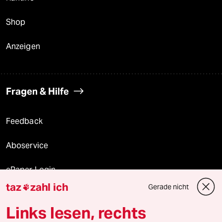
Shop
Anzeigen
Fragen & Hilfe
Feedback
Aboservice
ePaper Login
taz
zahl ich
Gerade nicht

Downloads für Abonnierende
Links lesen, rechts