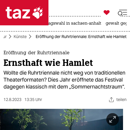

taz zahl ich
nahost-konflikt
landtagswahl in sachsen-anhalt
gewalt gege

taz zahl ich
ltur
Künste
Eröffnung der Ruhrtriennale: Ernsthaft wie Hamlet
taz zahl ich
themen
Eröffnung der Ruhrtriennale
Ernsthaft wie Hamlet
politik
Wollte die Ruhrtriennale nicht weg von traditionellen
öko
Theaterformaten? Dies Jahr eröffnete das Festival
dagegen klassisch mit dem „Sommernachtstraum“.
gesellschaft
12.8.2023
13:35 Uhr
teilen
kultur
sport