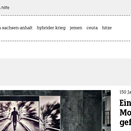
 hilfe
n sachsen-anhalt
hybrider krieg
jemen
ceuta
hitze
150 J
Ein
Mo
ge