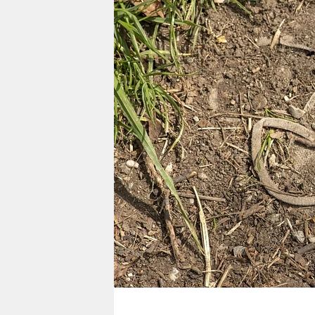
berlin
nord
wahrheit
verlag
verlag
veranstaltungen
shop
fragen & hilfe
unterstützen
abo
genossenschaft