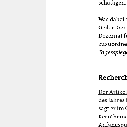
schädigen,
Was dabei 
Geiler. Ge
Dezernat fü
zuzuordnen
Tagesspiege
Recherch
Der Artike
des Jahres
sagt er im 
Kernthemen
Anfangspun