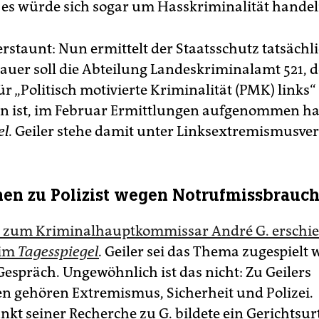
 es würde sich sogar um Hasskriminalität handel
erstaunt: Nun ermittelt der Staatsschutz tatsächl
nauer soll die Abteilung Landeskriminalamt 521, 
r „Politisch motivierte Kriminalität (PMK) links“
 ist, im Februar Ermittlungen aufgenommen ha
l.
Geiler stehe damit unter Linksextremismusver
en zu Polizist wegen Notrufmissbrauc
l zum Kriminalhauptkommissar André G. erschi
 im
Tagesspiegel
.
Geiler sei das Thema zugespielt 
Gespräch. Ungewöhnlich ist das nicht: Zu Geilers
 gehören Extremismus, Sicherheit und Polizei.
kt seiner Recherche zu G. bildete ein Gerichtsurt