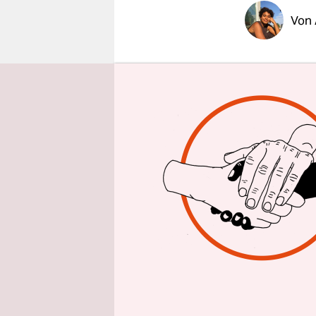
epaper login
Von
Über Querd
sein. Jour­
oder erhal
Nun kommen
hinzu. Nac
über den B
berichtete
haben, erm
Journaliste