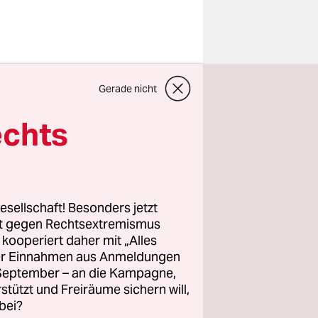
 gefährlich
Gerade nicht
den bedroht
echts
isten
spiegel
.
esellschaft! Besonders jetzt
iert zu
rt gegen Rechtsextremismus
z kooperiert daher mit „Alles
den
ller Einnahmen aus Anmeldungen
. September – an die Kampagne,
rstützt und Freiräume sichern will,
bei?