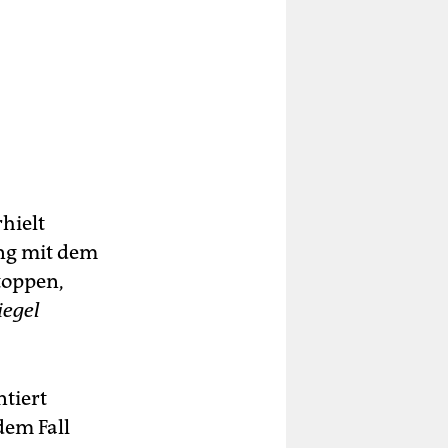
hielt
ung mit dem
toppen,
iegel
ntiert
dem Fall