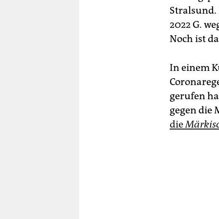
Stralsund. 
2022 G. we
Noch ist da
In einem K
Corona­rege
gerufen ha
gegen die 
die
Märkisc