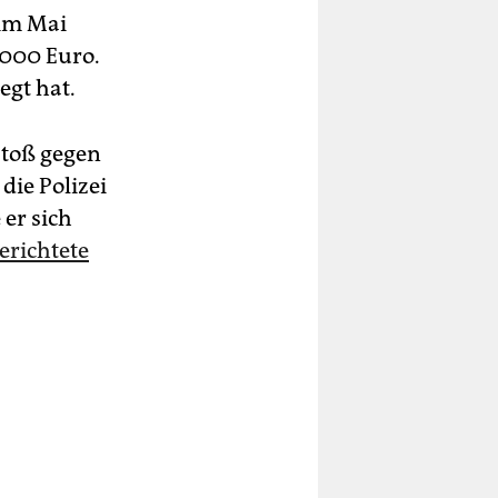
 im Mai
.000 Euro.
egt hat.
stoß gegen
 die Polizei
er sich
erichtete