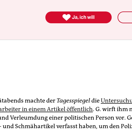

Ja, ich will
ätabends machte der
Tagesspiegel
die
Untersuch
rbeiter in einem Artikel öffentlich
. G. wirft ihm
nd Verleumdung einer politischen Person vor. Gei
- und Schmähartikel verfasst haben, um den Poli