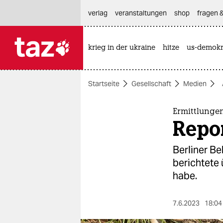
hautnavigation anspringen
hauptinhalt anspringen
footer anspringen
verlag
veranstaltungen
shop
fragen &
krieg in der ukraine
hitze
us-demokr

taz zahl ich
taz zahl ich
Startseite
Gesellschaft
Medien
themen
politik
Ermittlunge
Repo
öko
Berliner Be
gesellschaft
berichtete
habe.
kultur
sport
7.6.2023
18:04