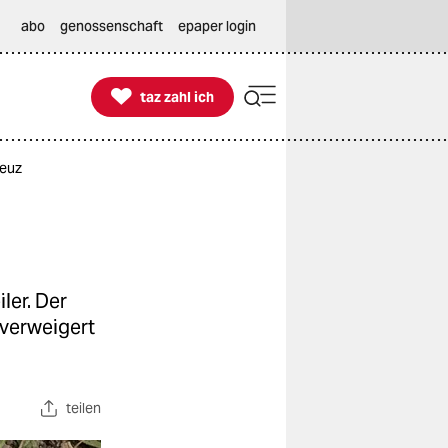
abo
genossenschaft
epaper login

taz zahl ich
taz zahl ich
reuz
ler. Der
 verweigert
teilen