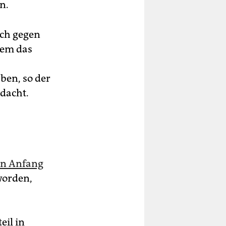
n.
ich gegen
dem das
ben, so der
dacht.
h
en Anfang
worden,
eil in