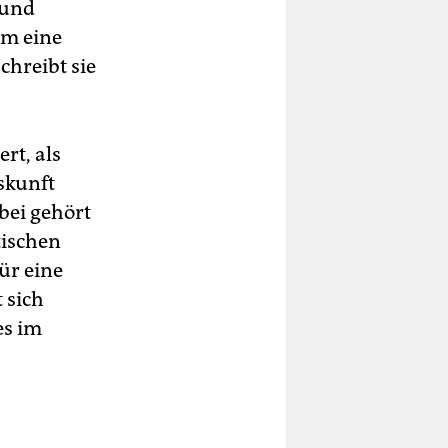
 und
um eine
chreibt sie
rt, als
skunft
bei gehört
tischen
ür eine
 sich
es im