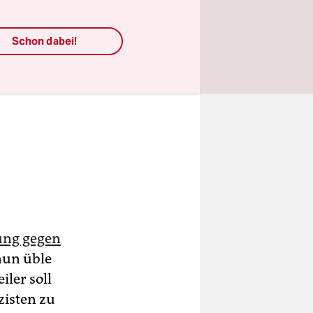
Schon dabei!
ung gegen
 nun üble
ler soll
zisten zu