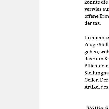
konnte die 
verwies auf
offene Ermi
der taz.
In einem z
Zeuge Stel
geben, woh
das zum Ke
Pflichten 
Stellungna
Geiler. De
Artikel de
„Völlig 