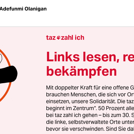
Adefunmi Olanigan
enker oder rechte Strukturen zu schreiben kann
taz
zahl ich

na­lis­t*in­nen werden auf Demos angegriffen, wer
ten Hassnachrichten.
Links lesen, r
bekämpfen
 rechtliche Schritte gegen unliebsame Journal
hdem der Reporter Julius Geiler im Berliner
Tages
erliner Polizisten und AfD-Lokalpolitiker André G
Mit doppelter Kraft für eine offene G
, der im Verdacht steht, Coronamaßnahmen ignor
brauchen Menschen, die sich vor O
einsetzen, unsere Solidarität. Die ta
ittelt nun das Landeskriminalamt Berlin gegen 
beginnt im Zentrum“. 50 Prozent a
n.
bei taz zahl ich gehen – bis zum 30
die linke, selbstverwaltete Orte unte
bevor sie verschwinden. Sind Sie da