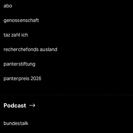
abo
genossenschaft
taz zahl ich
recherchefonds ausland
panterstiftung
panterpreis 2026
Podcast
bundestalk