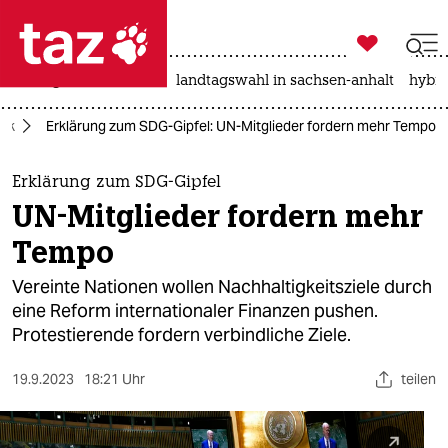

taz zahl ich
niedrigwasser
rente
landtagswahl in sachsen-anhalt
hybri

taz zahl ich
tik
Erklärung zum SDG-Gipfel: UN-Mitglieder fordern mehr Tempo
taz zahl ich
themen
Erklärung zum SDG-Gipfel
UN-Mitglieder fordern mehr
politik
Tempo
öko
Vereinte Nationen wollen Nachhaltigkeitsziele durch
eine Reform internationaler Finanzen pushen.
gesellschaft
Protestierende fordern verbindliche Ziele.
kultur
19.9.2023
18:21 Uhr
teilen
sport