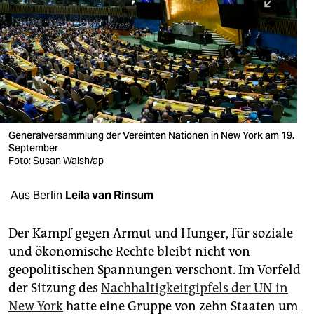
berlin
nord
wahrheit
verlag
verlag
Generalversammlung der Vereinten Nationen in New York am 19.
September
veranstaltungen
Foto: Susan Walsh/ap
shop
Aus Berlin
Leila van Rinsum
fragen & hilfe
unterstützen
Der Kampf gegen Armut und Hunger, für soziale
und ökonomische Rechte bleibt nicht von
abo
geopolitischen Spannungen verschont. Im Vorfeld
der Sitzung des
Nachhaltigkeitgipfels der UN in
genossenschaft
New York
hatte eine Gruppe von zehn Staaten um