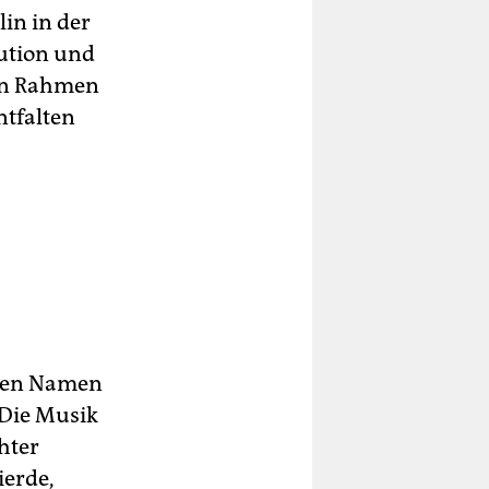
lin in der
tution und
rten Rahmen
ntfalten
inen Namen
 Die Musik
hter
ierde,