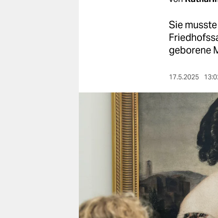
berlin
nord
Sie musste 
Friedhofss
wahrheit
geborene 
verlag
17.5.2025
13:0
verlag
veranstaltungen
shop
fragen & hilfe
unterstützen
abo
genossenschaft