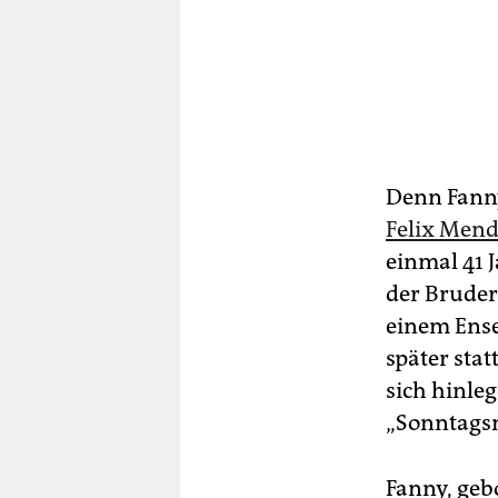
Denn Fanny
Felix Mend
einmal 41 J
der Bruder 
einem Ense
später stat
sich hinle
„Sonntagsm
Fanny, geb