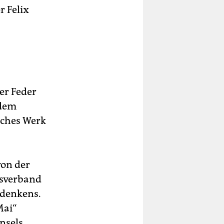
 Felix
er Feder
 dem
sches Werk
von der
fsverband
edenkens.
Mai“
nsels