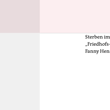
Friedhof? 
Klänge: Me
kontrastie
am Rand de
werden fre
Sterben im
„Friedhofs
Fanny Hens