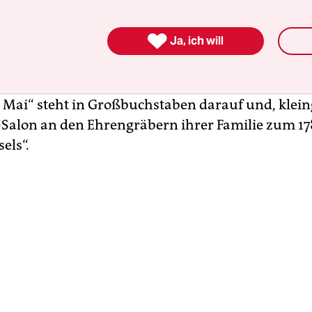
Hinter der nächsten Mauer offenbart sich die Que
nschen sitzen im Rund auf blauen Plastikstühlen

Ja, ich will
ren mit dem roten Trichter eines alten Grammop
s Halbkreises aufgebaut ist. Hinzutretende Per
undlich mit einem Programmzettel bedacht. „Le
 Mai“ steht in Großbuchstaben darauf und, klein
-Salon an den Ehrengräbern ihrer Familie zum 17
els“.