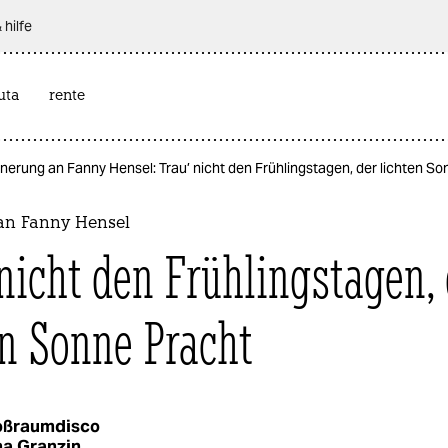
 hilfe
uta
rente
nnerung an Fanny Hensel: Trau’ nicht den Frühlingstagen, der lichten S
an Fanny Hensel
 nicht den Frühlingstagen, 
en Sonne Pracht
oßraumdisco
na Granzin