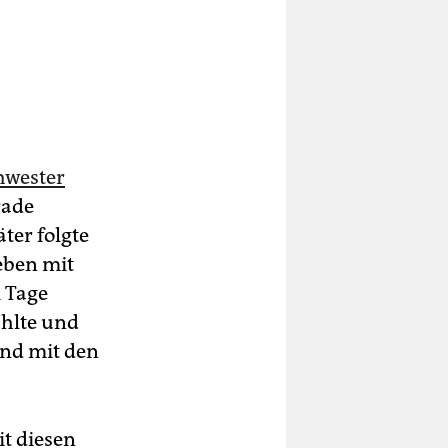
hwester
rade
ter folgte
oeben mit
 Tage
fühlte und
und mit den
it diesen