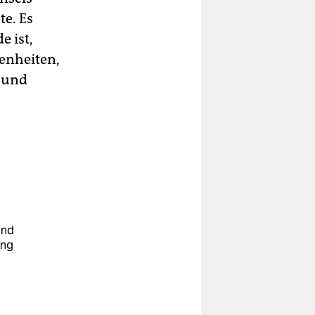
te. Es
e ist,
enheiten,
 und
und
ung
u