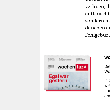
verlesen, d
enttäuscht 
sondern nu
daneben au
Fehlgeburt
wo
Die
Woc
In 
wie
un
am