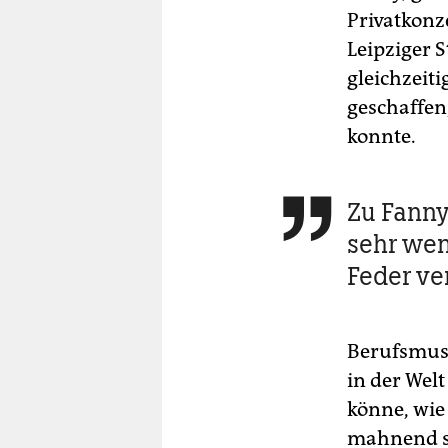
Privatkonze
Leipziger S
gleichzeiti
geschaffen,
konnte.
Zu Fanny

sehr wen
Feder ver
Berufsmusi
in der Wel
könne, wie
mahnend sch