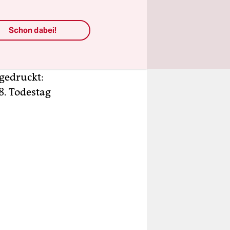
lle der
, die schön
Schon dabei!
hons, das
sonen
ben und
gedruckt:
8. Todestag