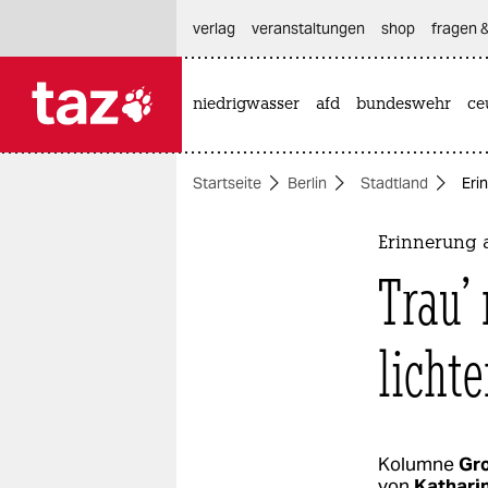
hautnavigation anspringen
hauptinhalt anspringen
footer anspringen
verlag
veranstaltungen
shop
fragen &
niedrigwasser
afd
bundeswehr
ce

taz zahl ich
taz zahl ich
Startseite
Berlin
Stadtland
Eri
themen
politik
Erinnerung 
Trau’
öko
gesellschaft
licht
kultur
sport
Kolumne
Gr
von
Kathari