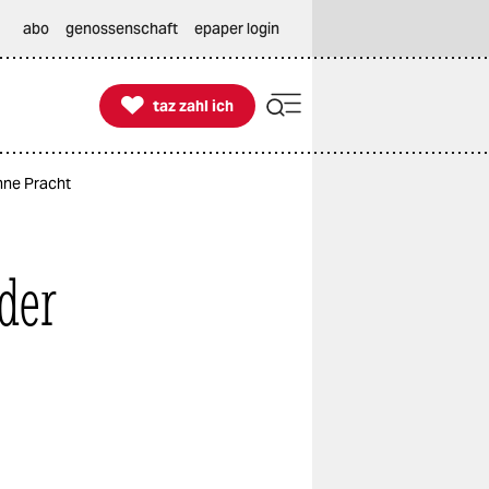
abo
genossenschaft
epaper login

taz zahl ich
taz zahl ich
onne Pracht
der