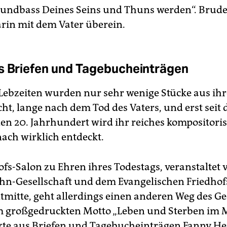
undbass Deines Seins und Thuns werden“. Bruder
rin mit dem Vater überein.
s Briefen und Tage­bucheinträgen
Lebzeiten wurden nur sehr wenige Stücke aus ihr
cht, lange nach dem Tod des Vaters, und erst seit
n 20. Jahrhundert wird ihr reiches kompositori
ach wirklich entdeckt.
ofs-Salon zu Ehren ihres Todestags, veranstaltet 
n-Gesellschaft und dem Evangelischen Friedho
dtmitte, geht allerdings einen anderen Weg des G
 großgedruckten Motto „Leben und Sterben im 
te aus Briefen und Tage­bucheinträgen Fanny He