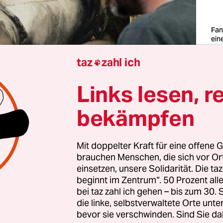
Fan
ein
im 
Men
taz
zahl ich

zu 
Fot
Sch
Links lesen, r
all
bekämpfen
rischer Maiwind rauscht in den Bäumen der Frie
e­schen Tor. Die Sonne schickt schräge
Mit doppelter Kraft für eine offene G
tnachmittagsstrahlen durch wehende Zweige. Ein
brauchen Menschen, die sich vor O
ber deutlich tönt Musik über die Gräber; da singt 
einsetzen, unsere Solidarität. Die ta
beginnt im Zentrum“. 50 Prozent a
wie Claire Waldoff.
bei taz zahl ich gehen – bis zum 30
die linke, selbstverwaltete Orte unte
die legendäre Varieté-Sängerin hier auf dem Berli
bevor sie verschwinden. Sind Sie da