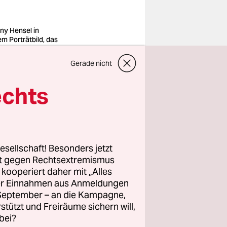
ny Hensel in
em Porträtbild, das
Leipziger
delssohn-Haus
Gerade nicht
sehen ist
o: Hendrik
midt/picture
echts
iance/dpa
dhöfe am
esellschaft! Besonders jetzt
 wenig
rt gegen Rechtsextremismus
eine Frau,
z kooperiert daher mit „Alles
ller Einnahmen aus Anmeldungen
. September – an die Kampagne,
rstützt und Freiräume sichern will,
ner
bei?