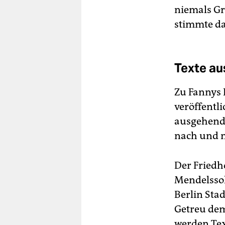
niemals Gr
stimmte da
Texte au
Zu Fannys 
veröffentli
ausgehende
nach und n
Der Friedh
Mendelssoh
Berlin Sta
Getreu dem
werden Tex