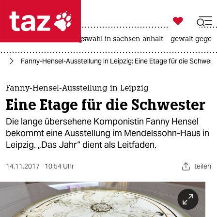

taz zahl ich
hitze
surfen
landtagswahl in sachsen-anhalt
gewalt gegen

taz zahl ich
ik
Fanny-Hensel-Ausstellung in Leipzig: Eine Etage für die Schwest
taz zahl ich
themen
Fanny-Hensel-Ausstellung in Leipzig
Eine Etage für die Schwester
politik
Die lange übersehene Komponistin Fanny Hensel
öko
bekommt eine Ausstellung im Mendelssohn-Haus in
Leipzig. „Das Jahr“ dient als Leitfaden.
gesellschaft
14.11.2017
10:54 Uhr
teilen
kultur
sport