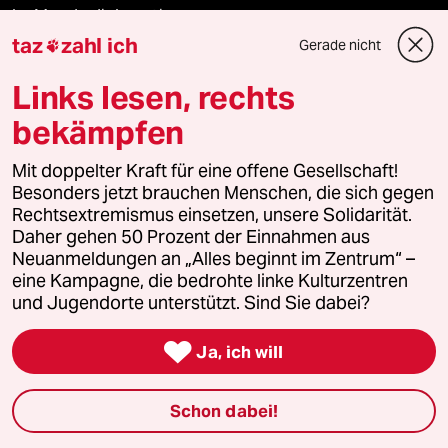
Le Monde diplomatique
taz
zahl ich
Gerade nicht

taz Archiv
Links lesen, rechts
bekämpfen
Mehr taz Angebote
Mit doppelter Kraft für eine offene Gesellschaft!
Besonders jetzt brauchen Menschen, die sich gegen
Rechtsextremismus einsetzen, unsere Solidarität.
Reisen
Daher gehen 50 Prozent der Einnahmen aus
Neuanmeldungen an „Alles beginnt im Zentrum“ –
Kantine
eine Kampagne, die bedrohte linke Kulturzentren
und Jugendorte unterstützt. Sind Sie dabei?
Shop

Ja, ich will
Anzeigen
Schon dabei!