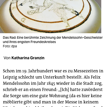
berlin
nord
wahrheit
verlag
Das Rad: Eine berühmte Zeichnung der Mendelssohn-Geschwister
verlag
und ihres engsten Freundeskreises
Foto: dpa
veranstaltungen
Von
Katharina Granzin
shop
fragen & hilfe
Schon im 19. Jahrhundert war es zu Messezeiten in
Leipzig schlecht um Unterkunft bestellt. Als Felix
unterstützen
Mendelssohn im Jahr 1845 wieder in die Stadt zog,
abo
schrieb er an einen Freund: „[Ich] hatte zuvörderst
die Sorge um eine gute Wohnung (da es hier keine
genossenschaft
mö­blierte gibt und man in der Messe in keinem