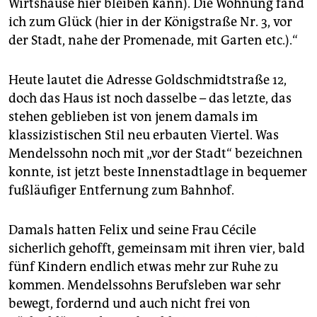
epaper login
Wirtshause hier bleiben kann). Die Wohnung fand
ich zum Glück (hier in der Königstraße Nr. 3, vor
der Stadt, nahe der Promenade, mit Garten etc.).“
Heute lautet die Adresse Goldschmidtstraße 12,
doch das Haus ist noch dasselbe – das letzte, das
stehen geblieben ist von jenem damals im
klassizistischen Stil neu erbauten Viertel. Was
Mendelssohn noch mit „vor der Stadt“ bezeichnen
konnte, ist jetzt beste Innenstadtlage in bequemer
fußläufiger Entfernung zum Bahnhof.
Damals hatten Felix und seine Frau Cécile
sicherlich gehofft, gemeinsam mit ihren vier, bald
fünf Kindern endlich etwas mehr zur Ruhe zu
kommen. Mendelssohns Berufsleben war sehr
bewegt, fordernd und auch nicht frei von