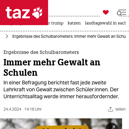

taz zahl ich
bergsteigen
usa unter trump
katzen
landtagswahl in sachs

taz zahl ich
ng
Ergebnisse des Schulbarometers: Immer mehr Gewalt an Schul
taz zahl ich
themen
Ergebnisse des Schulbarometers
Immer mehr Gewalt an
politik
Schulen
öko
In einer Befragung berichtet fast jede zweite
Lehrkraft von Gewalt zwischen Schüler:innen. Der
gesellschaft
Unterrichtsalltag werde immer herausfordernder.
kultur
24.4.2024
14:18 Uhr
teilen
sport