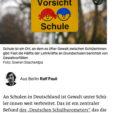
berlin
nord
wahrheit
verlag
verlag
Schule ist ein Ort, an dem es öfter Gewalt zwischen SchülerInnen
gibt: Fast die Hälfte der Lehrkräfte an Grundschulen berichtet von
veranstaltungen
Gewaltvorfällen
Foto: Soeren Stache/dpa
shop
fragen & hilfe
Aus Berlin
Ralf Pauli
unterstützen
abo
An Schulen in Deutschland ist Gewalt unter Schü­
le­r:in­nen weit verbreitet. Das ist ein zentraler
genossenschaft
Befund
des „Deutschen Schulbarometers“
, das die