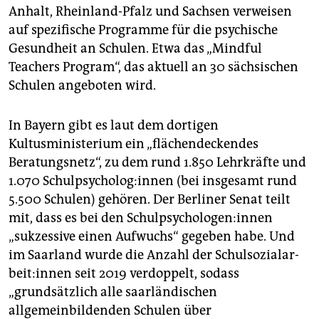
Anhalt, Rheinland-Pfalz und Sachsen verweisen
auf spezifische Programme für die psychische
Gesundheit an Schulen. Etwa das „Mindful
Teachers Program“, das aktuell an 30 sächsischen
Schulen angeboten wird.
In Bayern gibt es laut dem dortigen
Kultusministerium ein „flächendeckendes
Beratungsnetz“, zu dem rund 1.850 Lehrkräfte und
1.070 Schul­psy­cho­lo­g:in­nen (bei insgesamt rund
5.500 Schulen) gehören. Der Berliner Senat teilt
mit, dass es bei den Schul­psy­cho­lo­gen:­in­nen
„sukzessive einen Aufwuchs“ gegeben habe. Und
im Saarland wurde die Anzahl der Schul­so­zi­al­ar­
beit:in­nen seit 2019 verdoppelt, sodass
„grundsätzlich alle saarländischen
allgemeinbildenden Schulen über