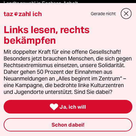
Landtagswahl in Sachsen-Anhalt
taz
zahl ich
Gerade nicht

Ceuta
Links lesen, rechts
Hitze
bekämpfen
Mit doppelter Kraft für eine offene Gesellschaft!
Besonders jetzt brauchen Menschen, die sich gegen
Verlag
Rechtsextremismus einsetzen, unsere Solidarität.
Daher gehen 50 Prozent der Einnahmen aus
Neuanmeldungen an „Alles beginnt im Zentrum“ –
Aktuelles
eine Kampagne, die bedrohte linke Kulturzentren
und Jugendorte unterstützt. Sind Sie dabei?
Hausblog

Ja, ich will
Die Seitenwende
Stellen
Schon dabei!