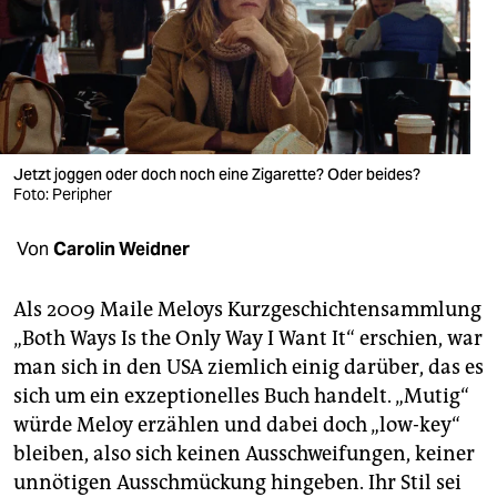
berlin
nord
wahrheit
verlag
Jetzt joggen oder doch noch eine Zigarette? Oder beides?
verlag
Foto: Peripher
veranstaltungen
Von
Carolin Weidner
shop
Als 2009 Maile Meloys Kurzgeschichtensammlung
fragen & hilfe
„Both Ways Is the Only Way I Want It“ erschien, war
man sich in den USA ziemlich einig darüber, das es
unterstützen
sich um ein exzeptionelles Buch handelt. „Mutig“
abo
würde Meloy erzählen und dabei doch „low-key“
bleiben, also sich keinen Ausschweifungen, keiner
genossenschaft
unnötigen Ausschmückung hingeben. Ihr Stil sei