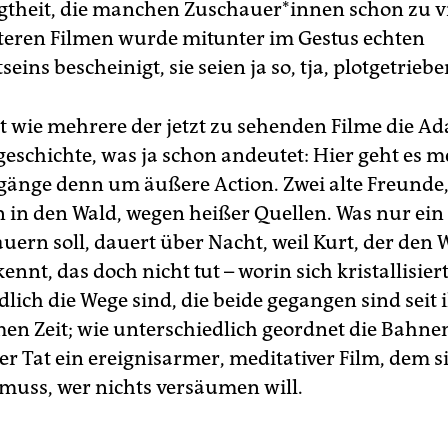
theit, die manchen Zu­schaue­r*in­nen schon zu vi
äteren Filmen wurde mitunter im Gestus echten
eins bescheinigt, sie seien ja so, tja, plotgetriebe
st wie mehrere der jetzt zu sehenden Filme die A
geschichte, was ja schon andeutet: Hier geht es 
gänge denn um äußere Action. Zwei alte Freunde
n in den Wald, wegen heißer Quellen. Was nur ein
uern soll, dauert über Nacht, weil Kurt, der den 
kennt, das doch nicht tut – worin sich kristallisiert
lich die Wege sind, die beide gegangen sind seit 
n Zeit; wie unterschiedlich geordnet die Bahnen
er Tat ein ereignisarmer, meditativer Film, dem s
uss, wer nichts versäumen will.