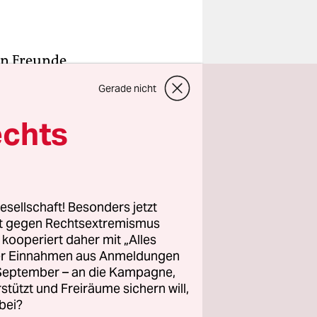
en Freunde
 auf
Gerade nicht
 Geld
 der Hund
echts
en,
in Thriller
as die
esellschaft! Besonders jetzt
rt gegen Rechtsextremismus
z kooperiert daher mit „Alles
sives
ller Einnahmen aus Anmeldungen
lywood-,
. September – an die Kampagne,
s, in dem
rstützt und Freiräume sichern will,
bei?
längst