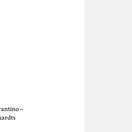
rantino –
hardts