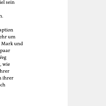
el sein
n.
daption
mehr um
, Mark und
 paar
Weg
, wie
ihrer
 ihrer
ich