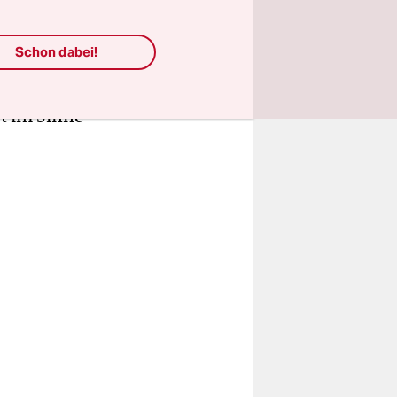
ünde ihr
f Grass“
,
Schon dabei!
liebte
mit alten
t im Sinne