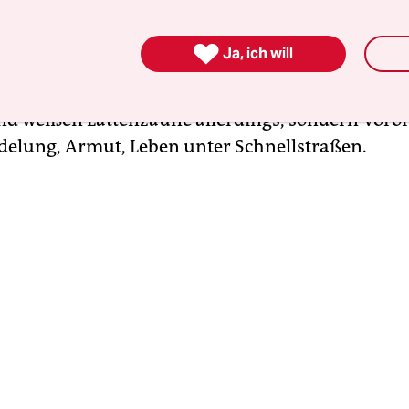
abwerfen. Dabei sah es ganz zu Anfang aus, als st
eine glänzende Karriere bevor:
Ihr Debüt, „River o

Ja, ich will
ne erkennbar billig entstandene, seinerzeit so be
auf „Bonny und Clyde“ im Vorort-Ambiente. Nicht 
 weißen Lattenzäune allerdings, sondern Voror
edelung, Armut, Leben unter Schnellstraßen.