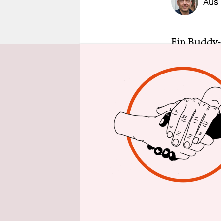
Aus
epaper login
Ein Buddy-
fremd gewo
halbem Wege
reicht nic
ist auch no
eigentlich
im umwelta
Konvention
Die Filme v
Umgehen mi
aber auch 
der Regelv