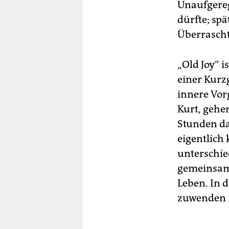
Unaufgereg
dürfte; sp
Überraschts
„Old Joy“ i
einer Kurz
innere Vor
Kurt, gehe
Stunden da
eigentlich 
unterschied
gemeinsame
Leben. In d
zuwenden m