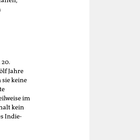
haffen,
n
 20.
ölf Jahre
sie keine
te
ilweise im
halt kein
s Indie-