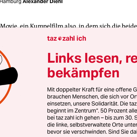
 Hamburg
Alexander Diehl
Movie, ein Kumpelfilm also, in dem sich die beid
rden sind. Ein Roadmovie, dessen Protagonistin
taz
zahl ich

 liegen bleibt, grob gesagt: Das Auto streikt, ihr
ht für irgendwelche Unvorhergesehenheiten, und
Links lesen, r
ch weg. Western, die alle Zutaten des Genres hab
bekämpfen
 – aber doch immer merkwürdig damit fremdeln. E
ktivistischen Milieu, im dem es auch knirscht, w
en von Plot oder Spannung angeht.
Mit doppelter Kraft für eine offene G
brauchen Menschen, die sich vor O
einsetzen, unsere Solidarität. Die ta
on Kelly Reichardt lassen sich lesen als ein subver
beginnt im Zentrum“. 50 Prozent a
t allerlei Standards und Formen: denen des Hol
bei taz zahl ich gehen – bis zum 30
denen des US-amerikanischen Independent-Kino
die linke, selbstverwaltete Orte unte
bevor sie verschwinden. Sind Sie da
erstoß – oder zumindest -beugung – ihrerseits ja 