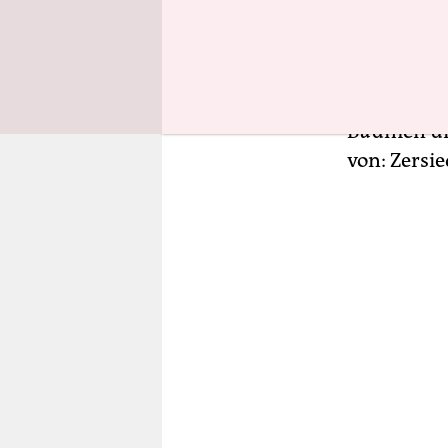
Klischees 
eben dort 
war 1994 ei
Variation 
Bäumen und
von: Zersi