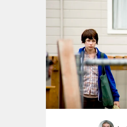
berlin
nord
wahrheit
verlag
verlag
veranstaltungen
shop
fragen & hilfe
unterstützen
abo
genossenschaft