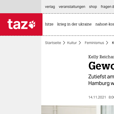
hautnavigation anspringen
hauptinhalt anspringen
footer anspringen
verlag
veranstaltungen
shop
fragen &
hitze
krieg in der ukraine
nahost-kon

taz zahl ich
taz zahl ich
Startseite
Kultur
Feminismus
K
themen
politik
Kelly Reich
Gewo
öko
Zutiefst a
gesellschaft
Hamburg wü
kultur
14.11.2021
8:0
sport