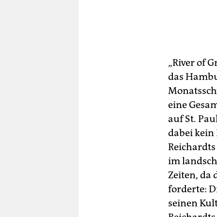
„River of G
das Hambur
Monatsschw
eine Gesam
auf St. Pau
dabei kein 
Reichardts
im landsch
Zeiten, da
forderte: D
seinen Kul