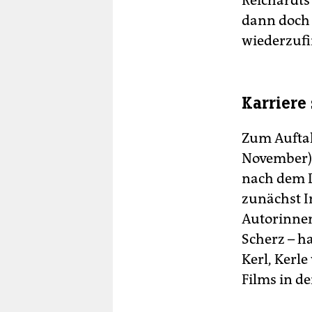
Reichardts 
dann doch 
wiederzufi
Karriere 
Zum Aufta
November), 
nach dem D
zunächst I
Autorinnen
Scherz – ha
Kerl, Kerl
Films in d