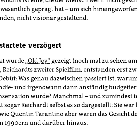
Wildnis ist eine, die der Mensch wenn nicht gesc
wesentlich geprägt hat – um sich hineingeworfe
nden, nicht visionär gestaltend.
startete verzögert
kt wurde
„Old Joy“
gezeigt (noch mal zu sehen am
Reichardts zweiter Spielfilm, entstanden erst zw
ebüt: Was genau dazwischen passiert ist, warum 
ndie- und irgendwann dann anständig budgetier
sensation wurde? Manchmal – und zumindest te
t sogar Reichardt selbst es so dargestellt: Sie war 
e wie Quentin Tarantino aber waren das Gesicht de
en 1990ern und darüber hinaus.