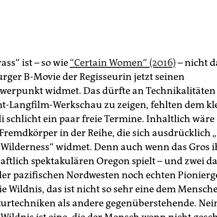
rass“ ist – so wie
“Certain Women“ (2016)
– nicht 
ger B-Movie der Regisseurin jetzt seinen
erpunkt widmet. Das dürfte an Technikalitäten
t-Langfilm-Werkschau zu zeigen, fehlten dem kl
li schlicht ein paar freie Termine. Inhaltlich wär
Fremdkörper in der Reihe, die sich ausdrücklich „
 Wilderness“ widmet. Denn auch wenn das Gros i
aftlich spektakulären Oregon spielt – und zwei d
 der pazifischen Nordwesten noch echten Pionierg
ie Wildnis, das ist nicht so sehr eine dem Mensc
turtechniken als andere gegenüberstehende. Nein