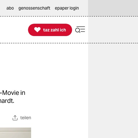
abo
genossenschaft
epaper login

taz zahl ich
taz zahl ich
-Movie in
ardt.
teilen