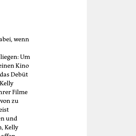
dabei, wenn
 liegen: Um
einen Kino
e das Debüt
Kelly
hrer Filme
avon zu
eist
hen und
, Kelly