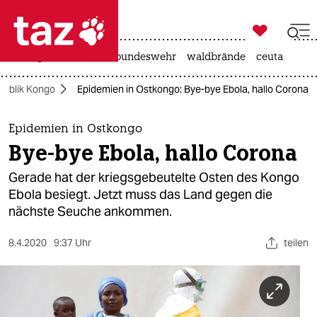

taz zahl ich
niedrigwasser
afd
bundeswehr
waldbrände
ceuta

taz zahl ich
publik Kongo
Epidemien in Ostkongo: Bye-bye Ebola, hallo Corona
taz zahl ich
themen
Epidemien in Ostkongo
Bye-bye Ebola, hallo Corona
politik
Gerade hat der kriegsgebeutelte Osten des Kongo
öko
Ebola besiegt. Jetzt muss das Land gegen die
nächste Seuche ankommen.
gesellschaft
8.4.2020
9:37 Uhr
teilen
kultur
sport