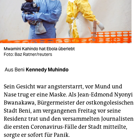
berlin
nord
wahrheit
verlag
Mwamini Kahindo hat Ebola überlebt
verlag
Foto: Baz Ratner/reuters
veranstaltungen
Aus Beni
Kennedy Muhindo
shop
Sein Gesicht war angsterstarrt, vor Mund und
fragen & hilfe
Nase trug er eine Maske. Als Jean-Edmond Nyonyi
Bwanakawa, Bürgermeister der ostkongolesischen
unterstützen
Stadt Beni, am vergangenen Freitag vor seine
abo
Residenz trat und den versammelten Journalisten
die ersten Coronavirus-Fälle der Stadt mitteilte,
genossenschaft
sorgte er sofort für Panik.