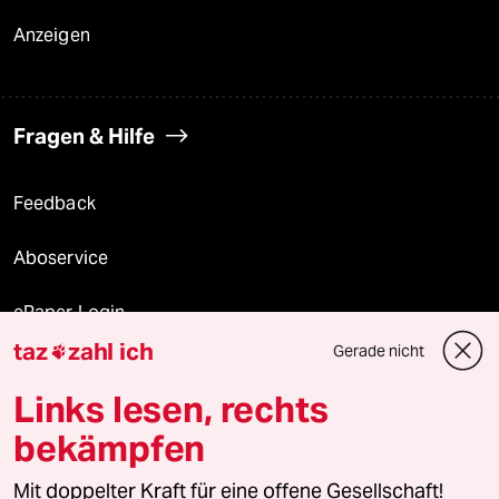
Anzeigen
Fragen & Hilfe
Feedback
Aboservice
ePaper Login
taz
zahl ich
Gerade nicht

Downloads für Abonnierende
Links lesen, rechts
bekämpfen
© 2026 taz Verlags und Vertriebs GmbH
Alle Rechte vorbehalten. Bei rechtlichen Fragen oder für Genehmigungen
Mit doppelter Kraft für eine offene Gesellschaft!