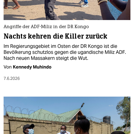
berlin
nord
wahrheit
Angriffe der ADF-Miliz in der DR Kongo
Nachts kehren die Killer zurück
verlag
Im Regierungsgebiet im Osten der DR Kongo ist die
Bevölkerung schutzlos gegen die ugandische Miliz ADF.
verlag
Nach neuen Massakern steigt die Wut.
veranstaltungen
Von
Kennedy Muhindo
shop
7.6.2026
fragen & hilfe
unterstützen
abo
genossenschaft