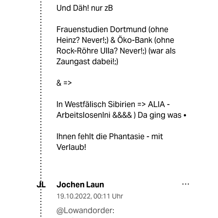
Und Däh! nur zB
Frauenstudien Dortmund (ohne
Heinz? Never!;) & Öko-Bank (ohne
Rock-Röhre Ulla? Never!;) (war als
Zaungast dabei!;)
& =>
In Westfälisch Sibirien => ALIA -
ArbeitslosenIni &&&& ) Da ging was •
Ihnen fehlt die Phantasie - mit
Verlaub!
Jochen Laun
JL
19.10.2022
,
00:11 Uhr
@Lowandorder: