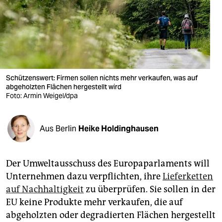
berlin
nord
wahrheit
verlag
Schützenswert: Firmen sollen nichts mehr verkaufen, was auf
verlag
abgeholzten Flächen hergestellt wird
Foto: Armin Weigel/dpa
veranstaltungen
shop
Aus Berlin
Heike Holdinghausen
fragen & hilfe
Der Umweltausschuss des Europaparlaments will
unterstützen
Unternehmen dazu verpflichten, ihre
Lieferketten
abo
auf Nachhaltigkeit
zu überprüfen. Sie sollen in der
EU keine Produkte mehr verkaufen, die auf
genossenschaft
abgeholzten oder degradierten Flächen hergestellt