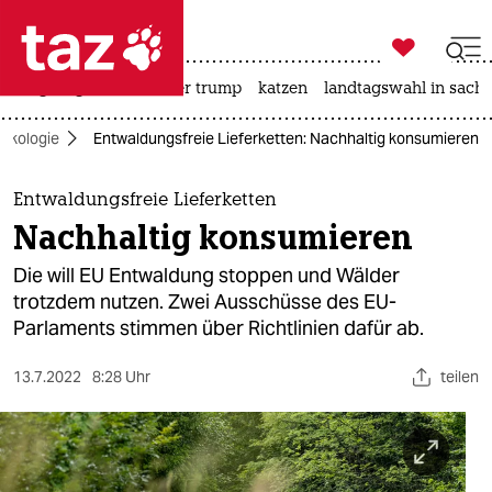

taz zahl ich
bergsteigen
usa unter trump
katzen
landtagswahl in sachs

taz zahl ich
Ökologie
Entwaldungsfreie Lieferketten: Nachhaltig konsumieren
taz zahl ich
themen
Entwaldungsfreie Lieferketten
Nachhaltig konsumieren
politik
Die will EU Entwaldung stoppen und Wälder
öko
trotzdem nutzen. Zwei Ausschüsse des EU-
Parlaments stimmen über Richtlinien dafür ab.
gesellschaft
13.7.2022
8:28 Uhr
teilen
kultur
sport