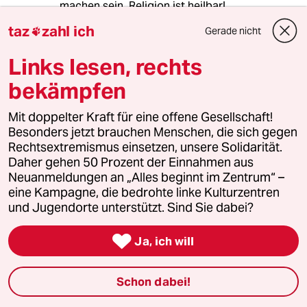
machen sein. Religion ist heilbar!
taz
zahl ich
Gerade nicht

Links lesen, rechts
nanymouso
N
12.03.2015
,
19:56 Uhr
bekämpfen
@AufklärungstattIgnoranz:
Schon interessant, wie einfach du es
Mit doppelter Kraft für eine offene Gesellschaft!
dir machst mit der "Heilung" von
Besonders jetzt brauchen Menschen, die sich gegen
Religion. Ich teile deine Ansicht
Rechtsextremismus einsetzen, unsere Solidarität.
zumindest teilweise zur
Daher gehen 50 Prozent der Einnahmen aus
Steuerverschwendung und
Neuanmeldungen an „Alles beginnt im Zentrum“ –
Institutionalisierung von
eine Kampagne, die bedrohte linke Kulturzentren
Religionsgemeinschaften. Auf der
und Jugendorte unterstützt. Sind Sie dabei?
anderen Seite versuche ich mir
vorzustellen, wie einfach dein Leben

Ja, ich will
sein muss, so ganz ohne ernste
Grundfragen an das Leben und die
Schon dabei!
Welt. Ich meine, du wirst doch
sicherlich anerkennen, dass