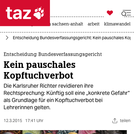

taz zahl ich
hitze
landtagswahl in sachsen-anhalt
arbeit
klimawandel

taz zahl ich
ag
Entscheidung Bundesverfassungsgericht: Kein pauschales Kop
taz zahl ich
themen
Entscheidung Bundesverfassungsgericht
Kein pauschales
politik
Kopftuchverbot
öko
Die Karlsruher Richter revidieren ihre
Rechtsprechung: Künftig soll eine „konkrete Gefahr“
gesellschaft
als Grundlage für ein Kopftuchverbot bei
Lehrerinnen gelten.
kultur
sport
12.3.2015
17:41 Uhr
teilen