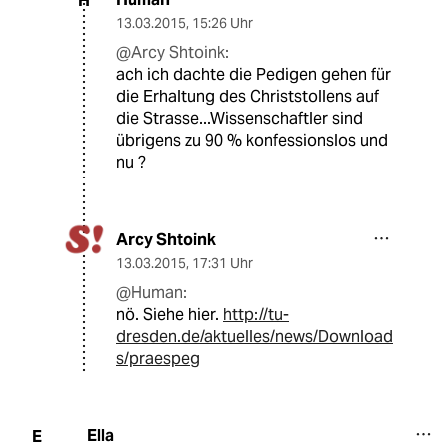
H
13.03.2015
,
15:26 Uhr
@Arcy Shtoink:
ach ich dachte die Pedigen gehen für
die Erhaltung des Christstollens auf
die Strasse...Wissenschaftler sind
übrigens zu 90 % konfessionslos und
nu ?
Arcy Shtoink
13.03.2015
,
17:31 Uhr
@Human:
nö. Siehe hier.
http://tu-
dresden.de/aktuelles/news/Download
s/praespeg
Ella
E