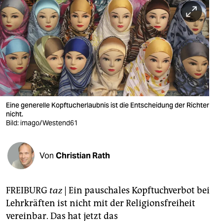
berlin
nord
wahrheit
verlag
verlag
Eine generelle Kopftucherlaubnis ist die Entscheidung der Richter
veranstaltungen
nicht.
Bild: imago/Westend61
shop
fragen & hilfe
Von
Christian Rath
unterstützen
abo
FREIBURG
taz
|
Ein pauschales Kopftuchverbot bei
Lehrkräften ist nicht mit der Religionsfreiheit
genossenschaft
vereinbar. Das hat jetzt das