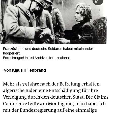
berlin
nord
wahrheit
verlag
verlag
Französische und deutsche Soldaten haben miteinander
kooperiert.
veranstaltungen
Foto: Imago/United Archives International
shop
Von
Klaus Hillenbrand
fragen & hilfe
unterstützen
Mehr als 75 Jahre nach der Befreiung erhalten
algerische Juden eine Entschädigung für ihre
abo
Verfolgung durch den deutschen Staat. Die Claims
Conference teilte am Montag mit, man habe sich
genossenschaft
mit der Bundesregierung auf eine einmalige