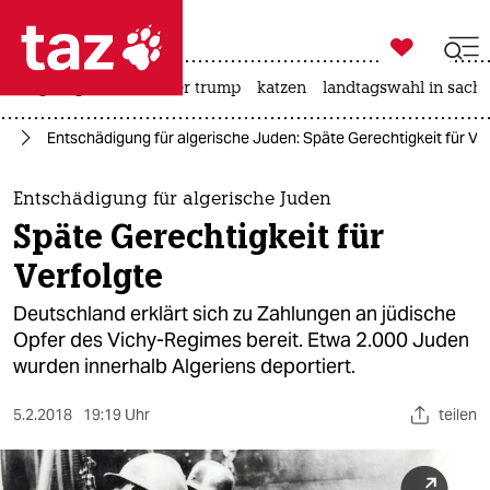

taz zahl ich
bergsteigen
usa unter trump
katzen
landtagswahl in sachs

taz zahl ich
nd
Entschädigung für algerische Juden: Späte Gerechtigkeit für Ver
taz zahl ich
themen
Entschädigung für algerische Juden
Späte Gerechtigkeit für
politik
Verfolgte
öko
Deutschland erklärt sich zu Zahlungen an jüdische
Opfer des Vichy-Regimes bereit. Etwa 2.000 Juden
gesellschaft
wurden innerhalb Algeriens deportiert.
kultur
5.2.2018
19:19 Uhr
teilen
sport