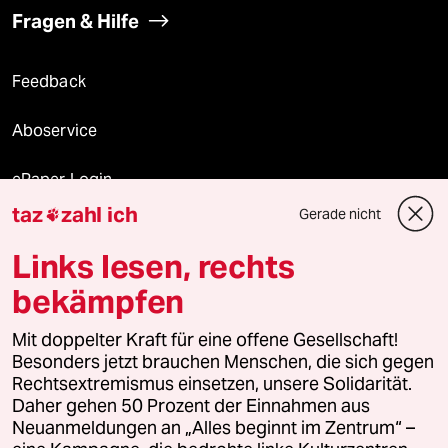
Fragen & Hilfe
Feedback
Aboservice
ePaper Login
taz
zahl ich
Gerade nicht

Downloads für Abonnierende
Links lesen, rechts
bekämpfen
© 2026 taz Verlags und Vertriebs GmbH
Mit doppelter Kraft für eine offene Gesellschaft!
Alle Rechte vorbehalten. Bei rechtlichen Fragen oder für Genehmigungen
wenden Sie sich bitte an
lizenzen@taz.de
Besonders jetzt brauchen Menschen, die sich gegen
Rechtsextremismus einsetzen, unsere Solidarität.
Daher gehen 50 Prozent der Einnahmen aus
Feedback
Redaktionsstatut
Kommune-Richtlinien
KI-
Neuanmeldungen an „Alles beginnt im Zentrum“ –