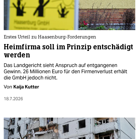
berlin
nord
wahrheit
Erstes Urteil zu Haasenburg-Forderungen
verlag
Heimfirma soll im Prinzip entschädigt
werden
verlag
Das Landgericht sieht Anspruch auf entgangenen
veranstaltungen
Gewinn. 26 Millionen Euro für den Firmenverlust erhält
die GmbH jedoch nicht.
shop
Von
Kaija Kutter
fragen & hilfe
18.7.2026
unterstützen
abo
genossenschaft