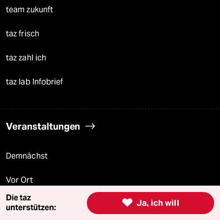
team zukunft
taz frisch
taz zahl ich
taz lab Infobrief
Veranstaltungen
Demnächst
Vor Ort
Die taz

Ja, ich will
Live im Stream
unterstützen: