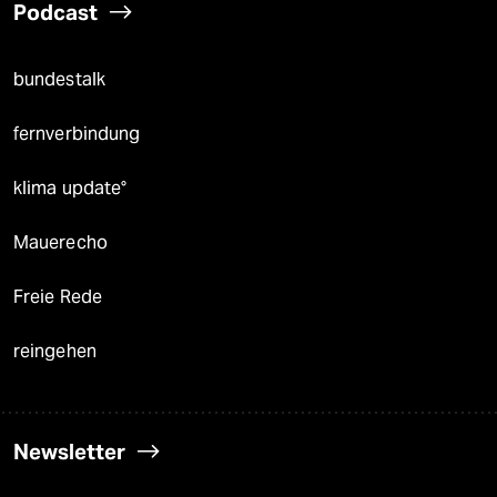
Podcast
bundestalk
fernverbindung
klima update°
Mauerecho
Freie Rede
reingehen
Newsletter