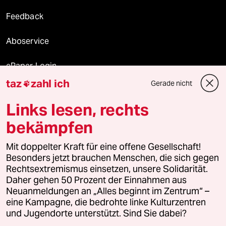
Feedback
Aboservice
ePaper Login
taz
zahl ich
Gerade nicht

Downloads für Abonnierende
Links lesen, rechts
bekämpfen
© 2026 taz Verlags und Vertriebs GmbH
Mit doppelter Kraft für eine offene Gesellschaft!
Alle Rechte vorbehalten. Bei rechtlichen Fragen oder für Genehmigungen
wenden Sie sich bitte an
lizenzen@taz.de
Besonders jetzt brauchen Menschen, die sich gegen
Rechtsextremismus einsetzen, unsere Solidarität.
Daher gehen 50 Prozent der Einnahmen aus
Feedback
Redaktionsstatut
Kommune-Richtlinien
KI-
Neuanmeldungen an „Alles beginnt im Zentrum“ –
eine Kampagne, die bedrohte linke Kulturzentren
Leitlinie
Informant
Datenschutz
Impressum
AGB
und Jugendorte unterstützt. Sind Sie dabei?