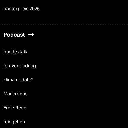
panterpreis 2026
Podcast
bundestalk
fernverbindung
klima update°
Mauerecho
Freie Rede
reingehen