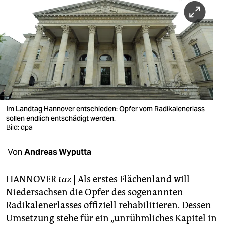
berlin
nord
wahrheit
verlag
verlag
veranstaltungen
Im Landtag Hannover entschieden: Opfer vom Radikalenerlass
sollen endlich entschädigt werden.
shop
Bild: dpa
fragen & hilfe
Von
Andreas Wyputta
unterstützen
HANNOVER
taz
|
Als erstes Flächenland will
abo
Niedersachsen die Opfer des sogenannten
Radikalenerlasses offiziell rehabilitieren. Dessen
genossenschaft
Umsetzung stehe für ein „unrühmliches Kapitel in