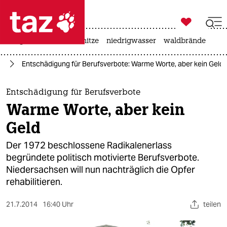

taz zahl ich
krieg in der ukraine
hitze
niedrigwasser
waldbrände

taz zahl ich
nd
Entschädigung für Berufsverbote: Warme Worte, aber kein Geld
taz zahl ich
themen
Entschädigung für Berufsverbote
Warme Worte, aber kein
politik
Geld
öko
Der 1972 beschlossene Radikalenerlass
begründete politisch motivierte Berufsverbote.
gesellschaft
Niedersachsen will nun nachträglich die Opfer
rehabilitieren.
kultur
sport
21.7.2014
16:40 Uhr
teilen