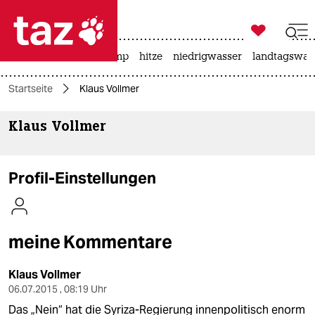

taz zahl ich
katzen
usa unter trump
hitze
niedrigwasser
landtagswahl

taz zahl ich
Startseite
Klaus Vollmer
taz zahl ich
Klaus Vollmer
themen
politik
Profil-Einstellungen
öko
gesellschaft
meine Kommentare
kultur
Klaus Vollmer
sport
06.07.2015 , 08:19 Uhr
Das „Nein“ hat die Syriza-Regierung innenpolitisch enorm