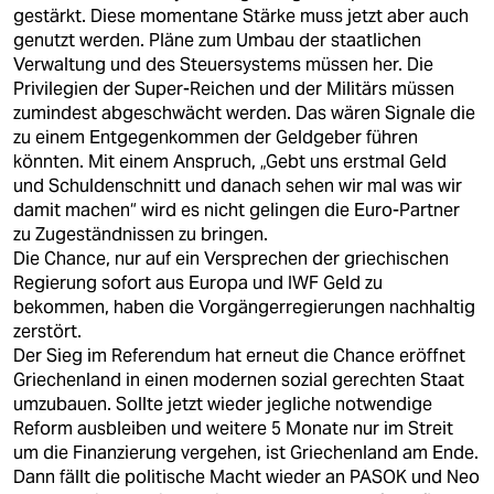
berlin
gestärkt. Diese momentane Stärke muss jetzt aber auch
genutzt werden. Pläne zum Umbau der staatlichen
nord
Verwaltung und des Steuersystems müssen her. Die
Privilegien der Super-Reichen und der Militärs müssen
wahrheit
zumindest abgeschwächt werden. Das wären Signale die
zu einem Entgegenkommen der Geldgeber führen
verlag
könnten. Mit einem Anspruch, „Gebt uns erstmal Geld
und Schuldenschnitt und danach sehen wir mal was wir
verlag
damit machen“ wird es nicht gelingen die Euro-Partner
zu Zugeständnissen zu bringen.
veranstaltungen
Die Chance, nur auf ein Versprechen der griechischen
shop
Regierung sofort aus Europa und IWF Geld zu
bekommen, haben die Vorgängerregierungen nachhaltig
fragen & hilfe
zerstört.
Der Sieg im Referendum hat erneut die Chance eröffnet
unterstützen
Griechenland in einen modernen sozial gerechten Staat
umzubauen. Sollte jetzt wieder jegliche notwendige
abo
Reform ausbleiben und weitere 5 Monate nur im Streit
um die Finanzierung vergehen, ist Griechenland am Ende.
genossenschaft
Dann fällt die politische Macht wieder an PASOK und Neo