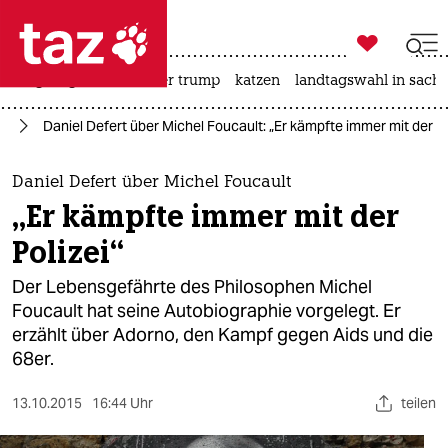

taz zahl ich
bergsteigen
usa unter trump
katzen
landtagswahl in sachs

taz zahl ich
se
Daniel Defert über Michel Foucault: „Er kämpfte immer mit der Po
taz zahl ich
themen
Daniel Defert über Michel Foucault
„Er kämpfte immer mit der
politik
Polizei“
öko
Der Lebensgefährte des Philosophen Michel
Foucault hat seine Autobiographie vorgelegt. Er
gesellschaft
erzählt über Adorno, den Kampf gegen Aids und die
68er.
kultur
sport
13.10.2015
16:44 Uhr
teilen