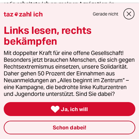
1963 arbeitete ich an meiner Agrégation in
Philosophie, und Foucault schrieb „Die Ordnung
taz
zahl ich
Gerade nicht

der Dinge“, daher hörten wir auf auszugehen.
Links lesen, rechts
Barthes war sehr traurig darüber, weil Foucault
seinem Nachtleben einen gewissen intellektuellen
bekämpfen
Glanz verlieh. Ohne Foucault ging es nur noch um
die Gigolos. Foucault und Barthes hatten
Mit doppelter Kraft für eine offene Gesellschaft!
Besonders jetzt brauchen Menschen, die sich gegen
irgendwie eine seltsame Beziehung. Barthes
Rechtsextremismus einsetzen, unsere Solidarität.
kopierte immer ein wenig Foucault.
Daher gehen 50 Prozent der Einnahmen aus
Neuanmeldungen an „Alles beginnt im Zentrum“ –
Hat Foucault jemals den anderen großen
eine Kampagne, die bedrohte linke Kulturzentren
und Jugendorte unterstützt. Sind Sie dabei?
Linksradikalen Frankreichs, Guy Debord,
getroffen?

Ja, ich will
Nein. „Überwachen und Strafen“ ist auch genau
Schon dabei!
entgegengesetzt zu „Die Gesellschaft des
Spektakels“. Foucault hat Debord zum Teil gelesen,