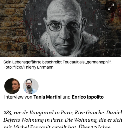
berlin
nord
wahrheit
verlag
verlag
veranstaltungen
Sein Lebensgefährte beschreibt Foucault als „germanophil“.
Foto: flickr/Thierry Ehrmann
shop
fragen & hilfe
unterstützen
Interview von
Tania Martini
und
Enrico Ippolito
abo
285, rue de Vaugirard in Paris, Rive Gauche. Daniel
genossenschaft
Deferts Wohnung in Paris. Die Wohnung, die er sich
mit Michel Foucault geteilt hat. Über 20 Jahre